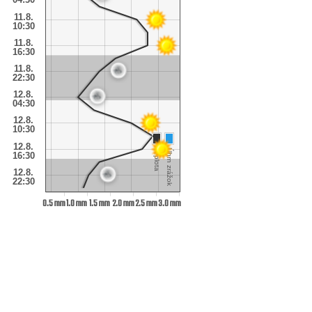
11.8.
10:30
11.8.
16:30
11.8.
22:30
12.8.
04:30
12.8.
10:30
12.8.
Teplota
Úhrn zrážok
16:30
12.8.
22:30
0.5 mm
1.0 mm
1.5 mm
2.0 mm
2.5 mm
3.0 mm