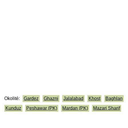
Okolité:
Gardez
Ghazni
Jalalabad
Khost
Baghlan
Kunduz
Peshawar (PK)
Mardan (PK)
Mazari Sharif