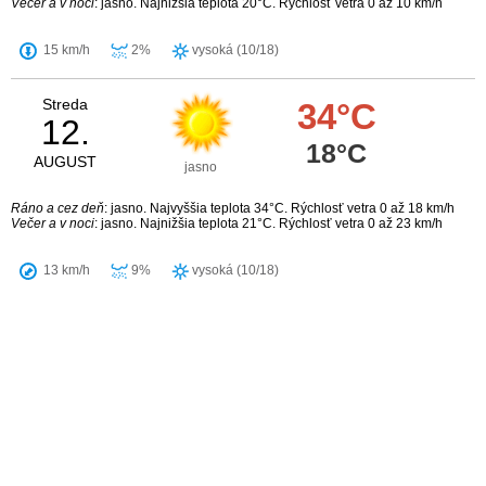
Večer a v noci
: jasno. Najnižšia teplota 20°C. Rýchlosť vetra 0 až 10 km/h
15 km/h
2%
vysoká (10/18)
Streda
34°C
12.
18°C
AUGUST
jasno
Ráno a cez deň
: jasno. Najvyššia teplota 34°C. Rýchlosť vetra 0 až 18 km/h
Večer a v noci
: jasno. Najnižšia teplota 21°C. Rýchlosť vetra 0 až 23 km/h
13 km/h
9%
vysoká (10/18)