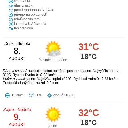
smer vetra
úhrn zrážok
pravdepodobnosť zrážok
priemerná oblačnosť
relatívna vlhkosť
intenzita UV žiarenia
teplota vody
Dnes
- Sobota
31°C
8.
18°C
AUGUST
čiastočne oblačno
Ráno a cez deň
: ráno čiastočne oblačno, postupne jasno. Najvyššia teplota
31°C. Rýchlosť vetra 0 až 23 km/h
Večer a v noci
: jasno. Najnižšia teplota 19°C. Rýchlosť vetra 0 až 23 km/h.
Predpokladaný úhrn zrážok 0.2 mm
15 km/h
21%
vysoká (10/18)
Zajtra
- Nedeľa
32°C
9.
18°C
AUGUST
jasno