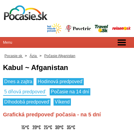
Pocasie.sk
>
Ázia
>
Počasie Afganistan
Kabul ~ Afganistan
Dnes a zajtra
Hodinová predpoveď
5 dňová predpoveď
Počasie na 14 dní
Dlhodobá predpoveď
Víkend
Grafická predpoveď počasia - na 5 dní
15°C
20°C
25°C
30°C
35°C