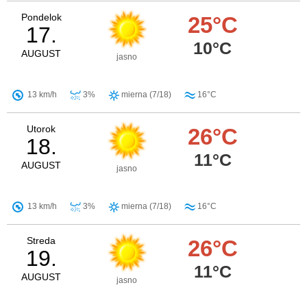
Pondelok
25°C
17.
10°C
AUGUST
jasno
13 km/h
3%
mierna (7/18)
16°C
Utorok
26°C
18.
11°C
AUGUST
jasno
13 km/h
3%
mierna (7/18)
16°C
Streda
26°C
19.
11°C
AUGUST
jasno