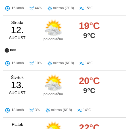
15 km/h
44%
mierna (7/18)
15°C
Streda
19°C
12.
9°C
AUGUST
polooblačno
nov
15 km/h
10%
mierna (6/18)
14°C
Štvrtok
20°C
13.
9°C
AUGUST
polooblačno
18 km/h
3%
mierna (6/18)
14°C
Piatok
22°C