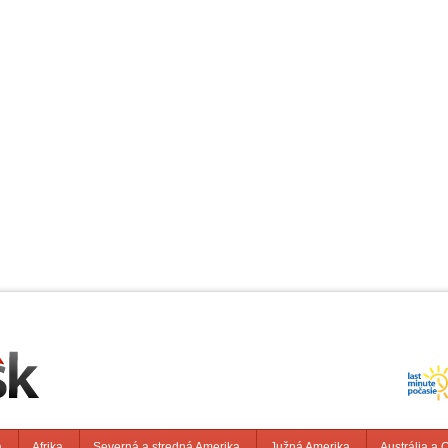
a
Afrika
Severná a stredná Amerika
Južná Amerika
Austrália a 