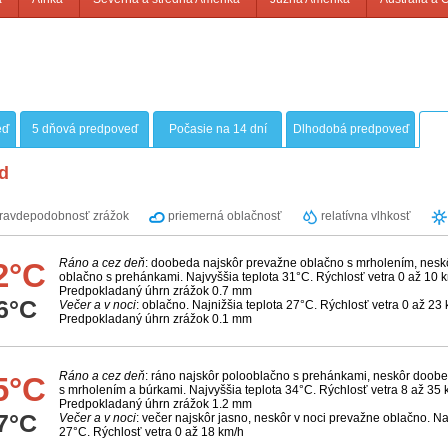
eď
5 dňová predpoveď
Počasie na 14 dní
Dlhodobá predpoveď
d
ravdepodobnosť zrážok
priemerná oblačnosť
relatívna vlhkosť
Ráno a cez deň
: doobeda najskôr prevažne oblačno s mrholením, nes
2°C
oblačno s prehánkami. Najvyššia teplota 31°C. Rýchlosť vetra 0 až 10 k
Predpokladaný úhrn zrážok 0.7 mm
6°C
Večer a v noci
: oblačno. Najnižšia teplota 27°C. Rýchlosť vetra 0 až 23 
Predpokladaný úhrn zrážok 0.1 mm
Ráno a cez deň
: ráno najskôr polooblačno s prehánkami, neskôr doob
5°C
s mrholením a búrkami. Najvyššia teplota 34°C. Rýchlosť vetra 8 až 35 
Predpokladaný úhrn zrážok 1.2 mm
7°C
Večer a v noci
: večer najskôr jasno, neskôr v noci prevažne oblačno. Na
27°C. Rýchlosť vetra 0 až 18 km/h