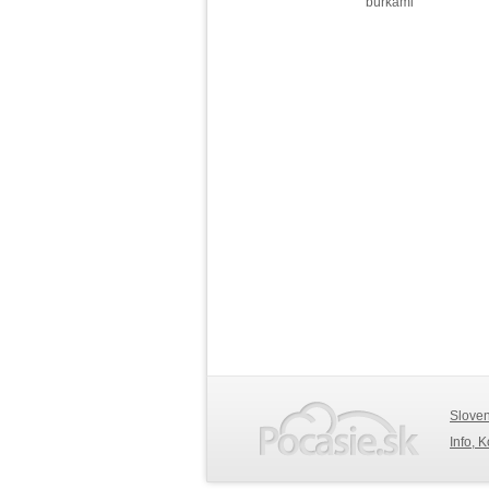
búrkami
Slove
Info, 