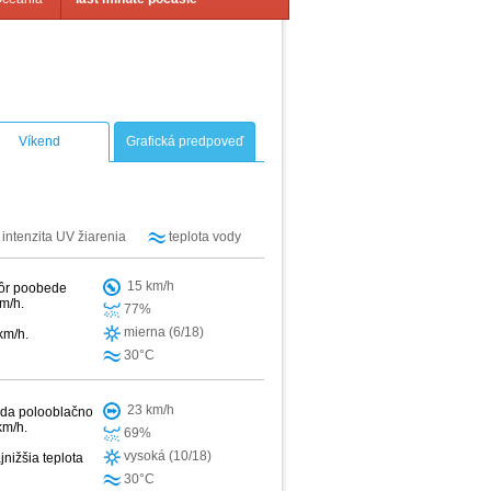
Víkend
Grafická predpoveď
intenzita UV žiarenia
teplota vody
15 km/h
kôr poobede
m/h.
77%
mierna (6/18)
km/h.
30°C
23 km/h
eda polooblačno
km/h.
69%
vysoká (10/18)
jnižšia teplota
30°C