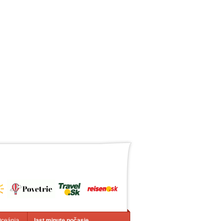
Oceánia
last minute počasie