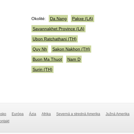
Okolité:
Da Nang
Pakxe (LA)
Savannakhet Province (LA)
Ubon Ratchathani (TH)
Quy Nh
Sakon Nakhon (TH)
Buon Ma Thuot
Nam D
Surin (TH)
nsko
Európa
Ázia
Afrika
Severná a stredná Amerika
Južná Amerika
Kontakt