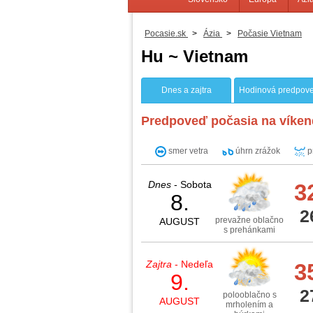
Pocasie.sk
>
Ázia
>
Počasie Vietnam
Hu ~ Vietnam
Dnes a zajtra
Hodinová predpov
Predpoveď počasia na víken
smer vetra
úhrn zrážok
p
Dnes
- Sobota
3
8.
2
prevažne oblačno
AUGUST
s prehánkami
Zajtra
- Nedeľa
3
9.
2
polooblačno s
AUGUST
mrholením a