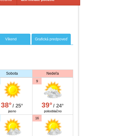
Víkend
Grafická predpoveď
Sobota
Nedeľa
9
38°
39°
/ 25°
/ 24°
jasno
polooblačno
16