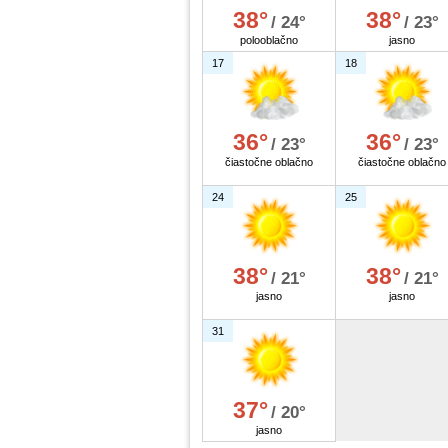
38°
38°
/ 24°
/ 23°
polooblačno
jasno
17
18
36°
36°
/ 23°
/ 23°
čiastočne oblačno
čiastočne oblačno
24
25
38°
38°
/ 21°
/ 21°
jasno
jasno
31
37°
/ 20°
jasno