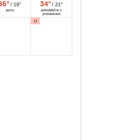
36°
34°
/ 19°
/ 21°
jasno
polooblačno s
prehánkami
13