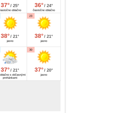
37°
36°
/ 25°
/ 24°
čiastočne oblačno
čiastočne oblačno
23
38°
38°
/ 21°
/ 21°
jasno
jasno
30
37°
37°
/ 21°
/ 20°
oblačno s občasnými
jasno
prehánkami