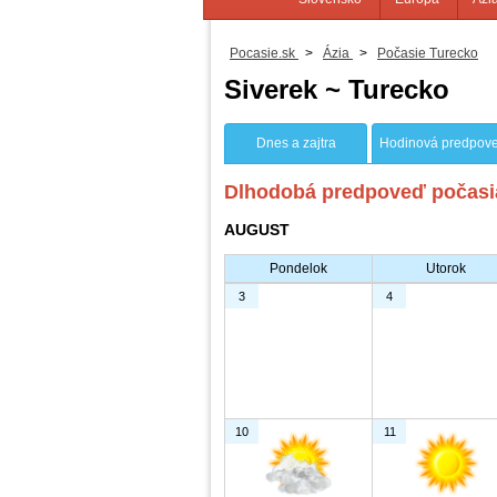
Pocasie.sk
>
Ázia
>
Počasie Turecko
Siverek ~ Turecko
Dnes a zajtra
Hodinová predpov
Dlhodobá predpoveď počasia
AUGUST
Pondelok
Utorok
3
4
10
11