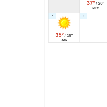
37°
/ 20°
jasno
7
8
35°
/ 19°
jasno