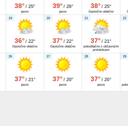
38°
39°
38°
/ 25°
/ 26°
/ 25°
jasno
jasno
čiastočne oblačno
19
20
21
22
36°
37°
37°
/ 22°
/ 22°
/ 21°
čiastočne oblačno
čiastočne oblačno
polooblačno s občasnými
prehánkami
26
27
28
29
37°
37°
37°
/ 21°
/ 20°
/ 20°
jasno
jasno
jasno
polo