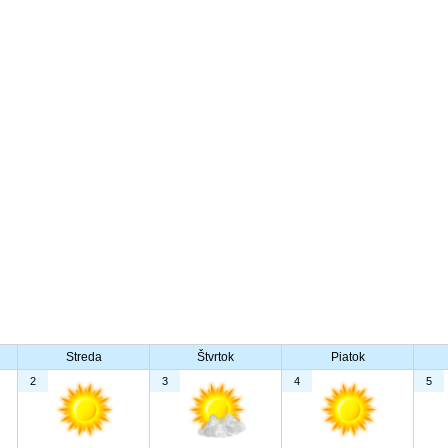
Streda
Štvrtok
Piatok
2
3
4
5