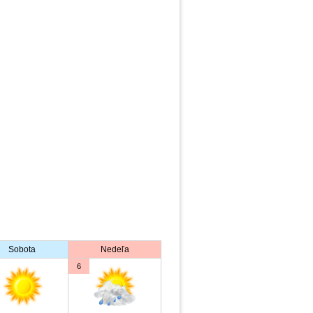
Sobota
Nedeľa
6