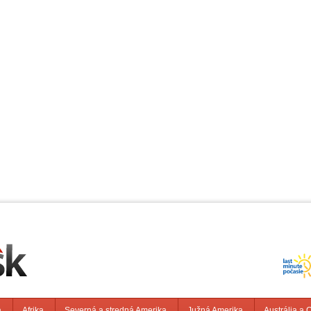
a
Afrika
Severná a stredná Amerika
Južná Amerika
Austrália a 