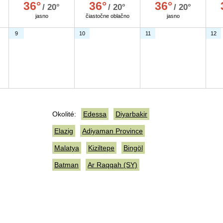
36°
36°
36°
/ 20°
/ 20°
/ 20°
jasno
čiastočne oblačno
jasno
9
10
11
12
Okolité:
Edessa
Diyarbakir
Elazig
Adiyaman Province
Malatya
Kiziltepe
Bingöl
Batman
Ar Raqqah (SY)