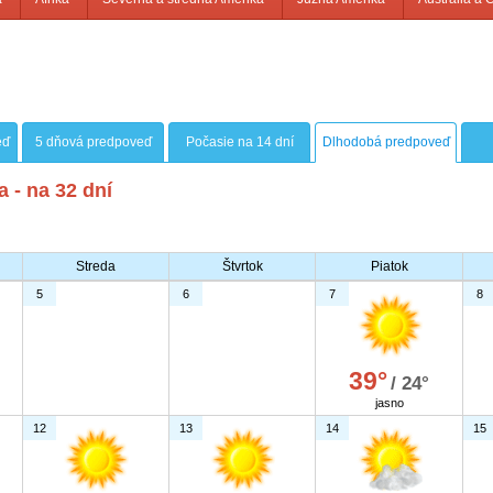
eď
5 dňová predpoveď
Počasie na 14 dní
Dlhodobá predpoveď
 - na 32 dní
Streda
Štvrtok
Piatok
5
6
7
8
39°
/ 24°
jasno
12
13
14
15