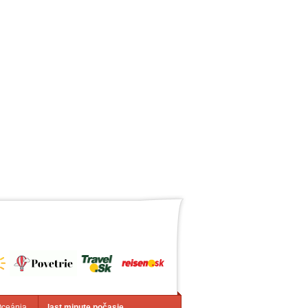
Oceánia
last minute počasie