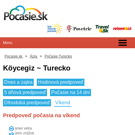
Pocasie.sk
>
Ázia
>
Počasie Turecko
Köycegiz ~ Turecko
Dnes a zajtra
Hodinová predpoveď
5 dňová predpoveď
Počasie na 14 dní
Dlhodobá predpoveď
Víkend
Predpoveď počasia na víkend
smer vetra
úhrn zrážok