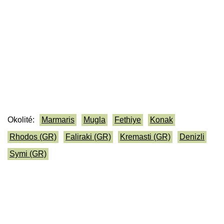
Okolité:
Marmaris
Mugla
Fethiye
Konak
Rhodos (GR)
Faliraki (GR)
Kremasti (GR)
Denizli
Symi (GR)