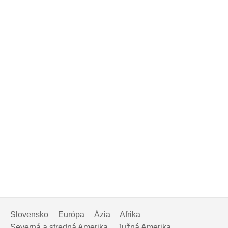
Slovensko
Európa
Ázia
Afrika
Severná a stredná Amerika
Južná Amerika