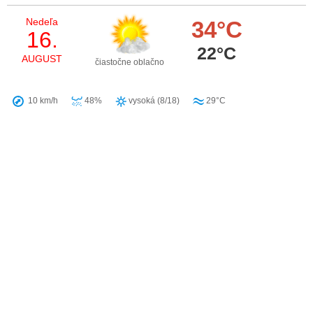
Nedeľa
34°C
16.
22°C
AUGUST
čiastočne oblačno
10 km/h
48%
vysoká (8/18)
29°C