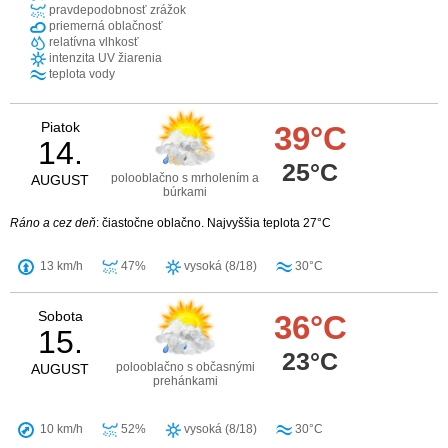
pravdepodobnosť zrážok
priemerná oblačnosť
relatívna vlhkosť
intenzita UV žiarenia
teplota vody
Piatok
39°C
14.
25°C
polooblačno s mrholením a
AUGUST
búrkami
Ráno a cez deň
: čiastočne oblačno. Najvyššia teplota 27°C
13 km/h
47%
vysoká (8/18)
30°C
Sobota
36°C
15.
23°C
polooblačno s občasnými
AUGUST
prehánkami
10 km/h
52%
vysoká (8/18)
30°C