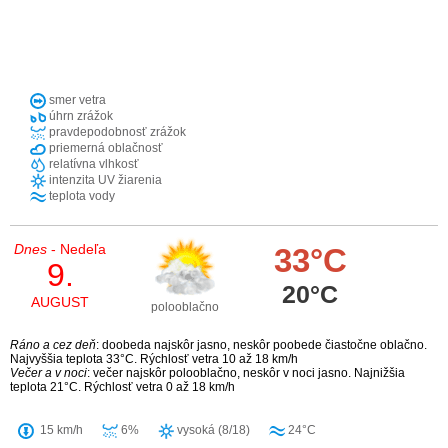
smer vetra
úhrn zrážok
pravdepodobnosť zrážok
priemerná oblačnosť
relatívna vlhkosť
intenzita UV žiarenia
teplota vody
Dnes
- Nedeľa
33°C
9.
20°C
AUGUST
polooblačno
Ráno a cez deň
: doobeda najskôr jasno, neskôr poobede čiastočne oblačno.
Najvyššia teplota 33°C. Rýchlosť vetra 10 až 18 km/h
Večer a v noci
: večer najskôr polooblačno, neskôr v noci jasno. Najnižšia
teplota 21°C. Rýchlosť vetra 0 až 18 km/h
15 km/h
6%
vysoká (8/18)
24°C