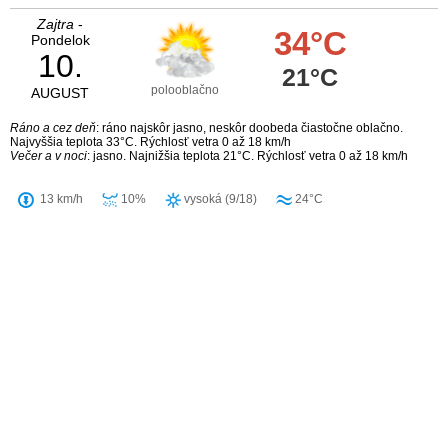
Zajtra
-
34°C
Pondelok
10.
21°C
polooblačno
AUGUST
Ráno a cez deň
: ráno najskôr jasno, neskôr doobeda čiastočne oblačno.
Najvyššia teplota 33°C. Rýchlosť vetra 0 až 18 km/h
Večer a v noci
: jasno. Najnižšia teplota 21°C. Rýchlosť vetra 0 až 18 km/h
13 km/h
10%
vysoká (9/18)
24°C