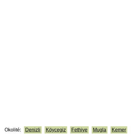
Okolité:
Denizli
Köycegiz
Fethiye
Mugla
Kemer