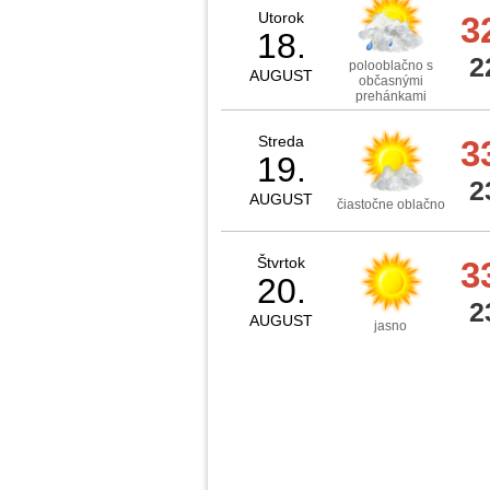
Utorok
3
18.
2
polooblačno s
AUGUST
občasnými
prehánkami
Streda
3
19.
2
AUGUST
čiastočne oblačno
Štvrtok
3
20.
2
AUGUST
jasno