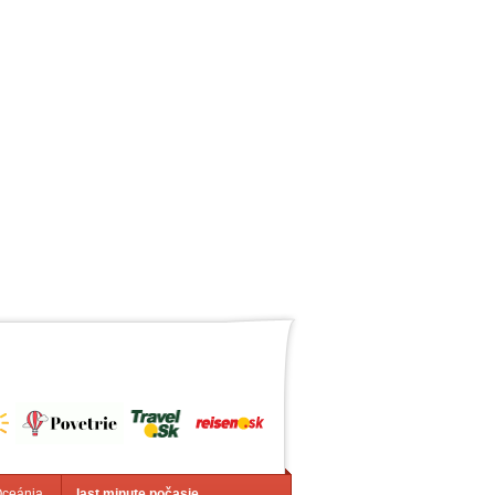
Oceánia
last minute počasie