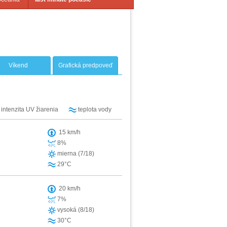
Víkend
Grafická predpoveď
intenzita UV žiarenia
teplota vody
15 km/h
8%
mierna (7/18)
29°C
20 km/h
7%
vysoká (8/18)
30°C