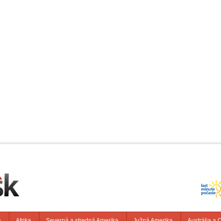
a
Afrika
Severná a stredná Amerika
Južná Amerika
Austrália a 