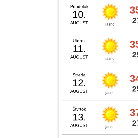
Pondelok
3
10.
2
AUGUST
jasno
Utorok
3
11.
2
AUGUST
jasno
Streda
3
12.
2
AUGUST
jasno
Štvrtok
3
13.
2
AUGUST
jasno