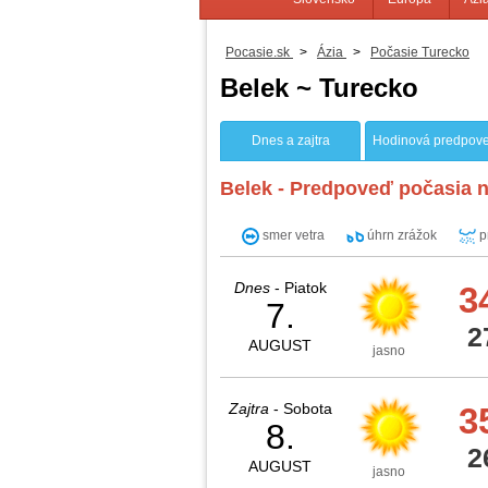
Pocasie.sk
>
Ázia
>
Počasie Turecko
Belek ~ Turecko
Dnes a zajtra
Hodinová predpov
Belek - Predpoveď počasia n
smer vetra
úhrn zrážok
p
Dnes
- Piatok
3
7.
2
AUGUST
jasno
Zajtra
- Sobota
3
8.
2
AUGUST
jasno