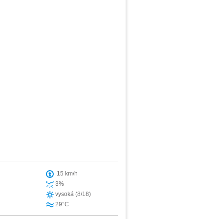
15 km/h
3%
vysoká (8/18)
29°C