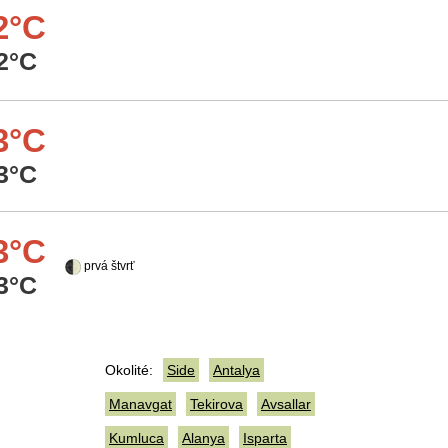
2°C
2°C
3°C
3°C
3°C
prvá štvrť
3°C
Okolité:
Side
Antalya
Manavgat
Tekirova
Avsallar
Kumluca
Alanya
Isparta