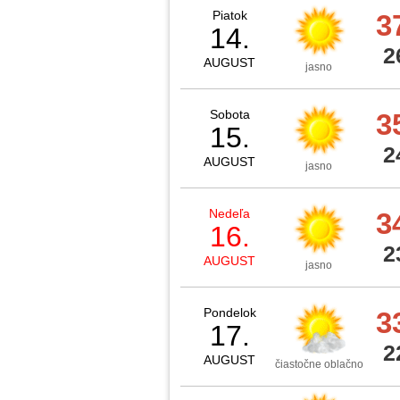
Piatok
3
14.
2
AUGUST
jasno
Sobota
3
15.
2
AUGUST
jasno
Nedeľa
3
16.
2
AUGUST
jasno
Pondelok
3
17.
2
AUGUST
čiastočne oblačno