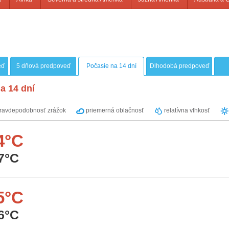
eď
5 dňová predpoveď
Počasie na 14 dní
Dlhodobá predpoveď
a 14 dní
ravdepodobnosť zrážok
priemerná oblačnosť
relatívna vlhkosť
4°C
7°C
5°C
6°C