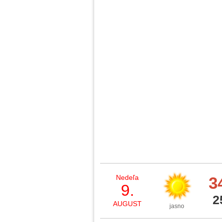
Nedeľa
3
9.
2
AUGUST
jasno