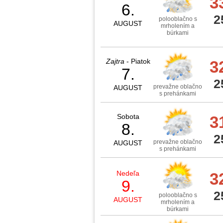
3
6.
2
polooblačno s
AUGUST
mrholením a
búrkami
Zajtra
- Piatok
3
7.
2
prevažne oblačno
AUGUST
s prehánkami
Sobota
3
8.
2
prevažne oblačno
AUGUST
s prehánkami
Nedeľa
3
9.
2
polooblačno s
AUGUST
mrholením a
búrkami