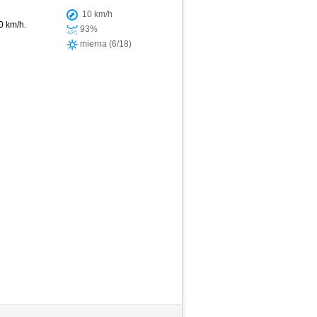
10 km/h
0 km/h.
93%
mierna (6/18)