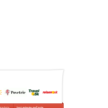
Oceánia
last minute počasie