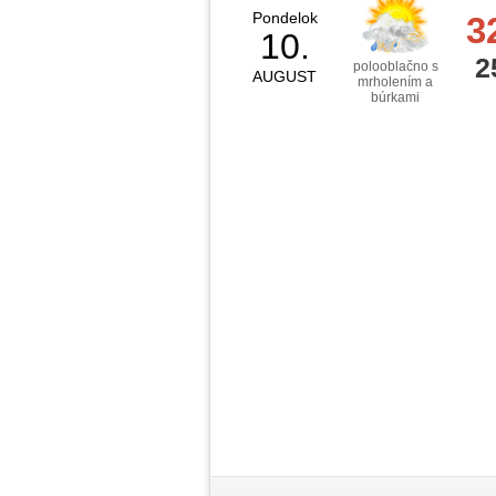
Pondelok
3
10.
2
polooblačno s
AUGUST
mrholením a
búrkami