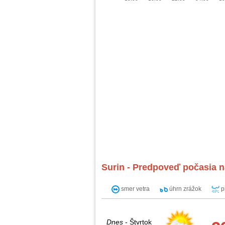
Surin - Predpoveď počasia n
smer vetra
úhrn zrážok
p
Dnes
- Štvrtok