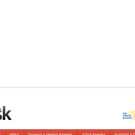
a
Afrika
Severná a stredná Amerika
Južná Amerika
Austrália a 