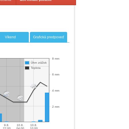
Víkend
Grafická predpoveď
8 mm
Úhrn zrážok
Teplota
6 mm
4 mm
2 mm
9.8.
10.8.
10.8.
22:00
04:00
10:00