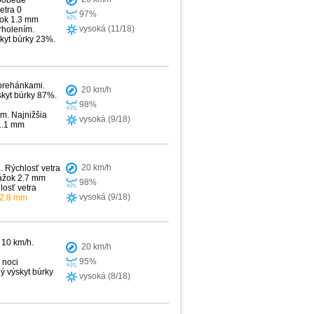
poobede
etra 0
97%
žok 1.3 mm
vysoká (11/18)
rholením.
skyt búrky 23%.
 prehánkami.
20 km/h
skyt búrky 87%.
98%
m. Najnižšia
vysoká (9/18)
 1.1 mm
20 km/h
. Rýchlosť vetra
rážok 2.7 mm
98%
losť vetra
vysoká (9/18)
12.8 mm
 10 km/h.
20 km/h
95%
 noci
ý výskyt búrky
vysoká (8/18)