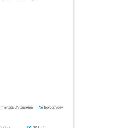
intenzita UV žiarenia
teplota vody
20 km/h