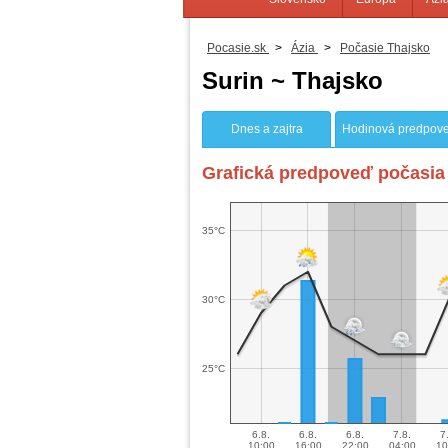
Pocasie.sk
>
Ázia
>
Počasie Thajsko
Surin ~ Thajsko
Dnes a zajtra
Hodinová predpov
Grafická predpoveď počasia 
35°C
30°C
25°C
6.8.
6.8.
6.8.
7.8.
7
10:00
16:00
22:00
04:00
10