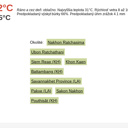
2°C
Ráno a cez deň
: oblačno. Najvyššia teplota 31°C. Rýchlosť vetra 8 až 1
Predpokladaný výskyt búrky 66%. Predpokladaný úhrn zrážok 4.1 mm
5°C
Okolité:
Nakhon Ratchasima
Ubon Ratchathani
Siem Reap (KH)
Khon Kaen
Battambang (KH)
Savannakhet Province (LA)
Pakxe (LA)
Sakon Nakhon
Pouthisăt (KH)