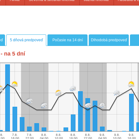
eď
5 dňová predpoveď
Počasie na 14 dní
Dlhodobá predpoveď
- na 5 dní
.8.
7.8.
7.8.
8.8.
8.8.
8.8.
8.8.
9.8.
9.8.
9.8.
:00
16:00
22:00
04:00
10:00
16:00
22:00
04:00
10:00
16:00