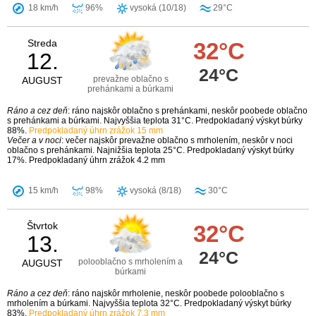
18 km/h
96%
vysoká (10/18)
29°C
Streda
32°C
12.
24°C
prevažne oblačno s
AUGUST
prehánkami a búrkami
Ráno a cez deň
: ráno najskôr oblačno s prehánkami, neskôr poobede oblačno
s prehánkami a búrkami. Najvyššia teplota 31°C. Predpokladaný výskyt búrky
88%.
Predpokladaný úhrn zrážok 15 mm
Večer a v noci
: večer najskôr prevažne oblačno s mrholením, neskôr v noci
oblačno s prehánkami. Najnižšia teplota 25°C. Predpokladaný výskyt búrky
17%. Predpokladaný úhrn zrážok 4.2 mm
15 km/h
98%
vysoká (8/18)
30°C
Štvrtok
32°C
13.
24°C
polooblačno s mrholením a
AUGUST
búrkami
Ráno a cez deň
: ráno najskôr mrholenie, neskôr poobede polooblačno s
mrholením a búrkami. Najvyššia teplota 32°C. Predpokladaný výskyt búrky
83%.
Predpokladaný úhrn zrážok 7.3 mm