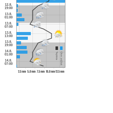
12.8.
19:00
13.8.
01:00
13.8.
07:00
13.8.
13:00
13.8.
19:00
14.8.
Teplota
Úhrn zrážok
01:00
14.8.
07:00
2.5 mm
5.0 mm
7.5 mm
10.0 mm
12.5 mm