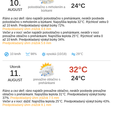
10.
24°C
polooblačno s mrholením a
AUGUST
búrkami
Ráno a cez deň
: ráno najskôr polooblačno s prehánkami, neskôr poobede
polooblačno s mrholením a búrkami. Najvyššia teplota 32°C. Rýchlosť vetra 0
až 10 km/h. Predpokladaný výskyt búrky 72%.
Predpokladaný úhrn zrážok 4.6 mm
Večer a v noci
: večer najskôr polooblačno s prehánkami, neskôr v noci
prevažne oblačno s prehánkami. Najnižšia teplota 25°C. Rýchlosť vetra 0
až 10 km/h. Predpokladaný výskyt búrky 34%.
Predpokladaný úhrn zrážok 5.6 mm
10 km/h
98%
vysoká (10/18)
29°C
Utorok
32°C
11.
24°C
prevažne oblačno s
AUGUST
prehánkami
Ráno a cez deň
: ráno najskôr prevažne oblačno, neskôr poobede prevažne
oblačno s prehánkami. Najvyššia teplota 31°C. Predpokladaný výskyt búrky
37%.
Predpokladaný úhrn zrážok 7.5 mm
Večer a v noci
: dážď. Najnižšia teplota 25°C. Predpokladaný výskyt búrky 43%.
Predpokladaný úhrn zrážok 9.1 mm