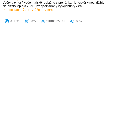
Večer a v noci
: večer najskôr oblačno s prehánkami, neskôr v noci dážď.
Najnižšia teplota 25°C. Predpokladaný výskyt búrky 24%.
Predpokladaný úhrn zrážok 7.7 mm
3 km/h
98%
mierna (6/18)
29°C