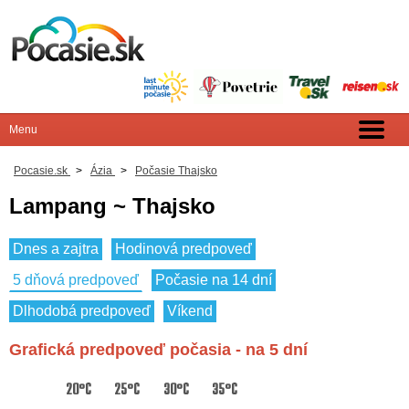
Pocasie.sk
>
Ázia
>
Počasie Thajsko
Lampang ~ Thajsko
Dnes a zajtra
Hodinová predpoveď
5 dňová predpoveď
Počasie na 14 dní
Dlhodobá predpoveď
Víkend
Grafická predpoveď počasia - na 5 dní
20°C
25°C
30°C
35°C