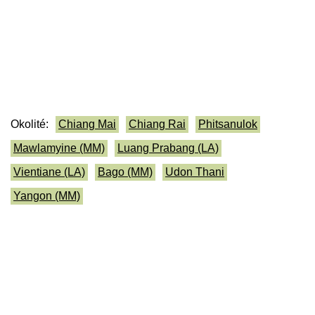
Okolité:
Chiang Mai
Chiang Rai
Phitsanulok
Mawlamyine (MM)
Luang Prabang (LA)
Vientiane (LA)
Bago (MM)
Udon Thani
Yangon (MM)