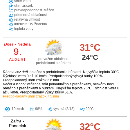
smer vetra
úhrn zrážok
pravdepodobnosť zrážok
priemerná oblačnosť
relatívna vlhkosť
intenzita UV žiarenia
teplota vody
Dnes
- Nedeľa
31°C
9.
24°C
prevažne oblačno s
AUGUST
prehánkami a búrkami
Ráno a cez deň
: oblačno s prehánkami a búrkami. Najvyššia teplota 30°C.
Rýchlosť vetra 0 až 10 km/h. Predpokladaný výskyt búrky 100%.
Predpokladaný úhrn zrážok 3.6 mm
Večer a v noci
: večer najskôr polooblačno s prehánkami, neskôr v noci
oblačno s prehánkami a búrkami. Najnižšia teplota 25°C. Rýchlosť vetra 0
až 8 km/h. Predpokladaný výskyt búrky 51%.
Predpokladaný úhrn zrážok 7.5 mm
10 km/h
98%
vysoká (8/18)
29°C
Zajtra
-
32°C
Pondelok