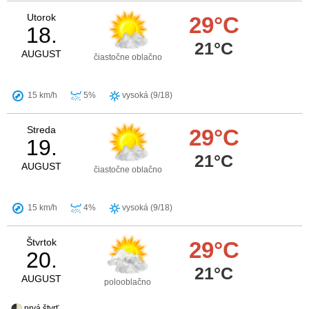
Utorok
29°C
18.
21°C
AUGUST
čiastočne oblačno
15 km/h
5%
vysoká (9/18)
Streda
29°C
19.
21°C
AUGUST
čiastočne oblačno
15 km/h
4%
vysoká (9/18)
Štvrtok
29°C
20.
21°C
AUGUST
polooblačno
prvá štvrť