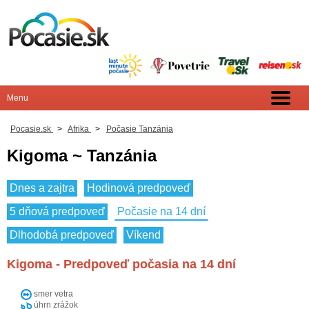
Pocasie.sk
>
Afrika
>
Počasie Tanzánia
Kigoma ~ Tanzánia
Dnes a zajtra
Hodinová predpoveď
5 dňová predpoveď
Počasie na 14 dní
Dlhodobá predpoveď
Víkend
Kigoma - Predpoveď počasia na 14 dní
smer vetra
úhrn zrážok