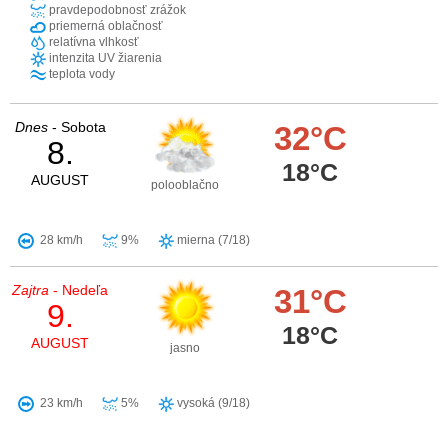
pravdepodobnosť zrážok
priemerná oblačnosť
relatívna vlhkosť
intenzita UV žiarenia
teplota vody
Dnes
- Sobota
32°C
8.
18°C
AUGUST
polooblačno
28 km/h
9%
mierna (7/18)
Zajtra
- Nedeľa
31°C
9.
18°C
AUGUST
jasno
23 km/h
5%
vysoká (9/18)