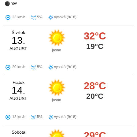
nov
23 km/h
5%
vysoká (9/18)
Štvrtok
32°C
13.
19°C
AUGUST
jasno
20 km/h
5%
vysoká (9/18)
Piatok
28°C
14.
20°C
AUGUST
jasno
18 km/h
5%
vysoká (9/18)
Sobota
29°C