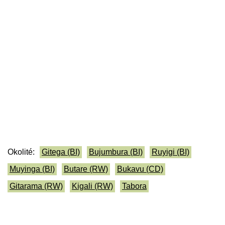
Okolité:
Gitega (BI)
Bujumbura (BI)
Ruyigi (BI)
Muyinga (BI)
Butare (RW)
Bukavu (CD)
Gitarama (RW)
Kigali (RW)
Tabora