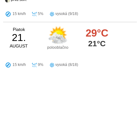
15 km/h
5%
vysoká (9/18)
Piatok
29°C
21.
21°C
AUGUST
polooblačno
15 km/h
9%
vysoká (8/18)