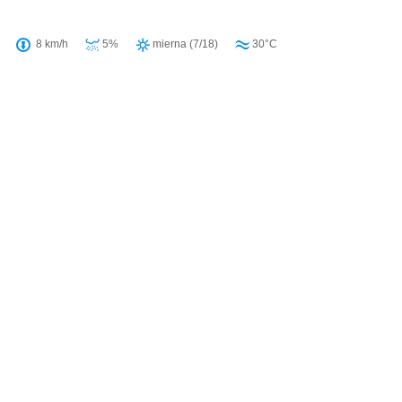
8 km/h
5%
mierna (7/18)
30°C