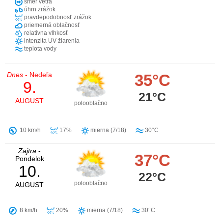
smer vetra
úhrn zrážok
pravdepodobnosť zrážok
priemerná oblačnosť
relatívna vlhkosť
intenzita UV žiarenia
teplota vody
Dnes
- Nedeľa
35°C
9.
21°C
AUGUST
polooblačno
10 km/h
17%
mierna (7/18)
30°C
Zajtra
-
37°C
Pondelok
10.
22°C
polooblačno
AUGUST
8 km/h
20%
mierna (7/18)
30°C