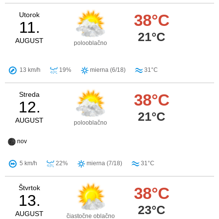
Utorok
38°C
11.
21°C
AUGUST
polooblačno
13 km/h
19%
mierna (6/18)
31°C
Streda
38°C
12.
21°C
AUGUST
polooblačno
nov
5 km/h
22%
mierna (7/18)
31°C
Štvrtok
38°C
13.
23°C
AUGUST
čiastočne oblačno