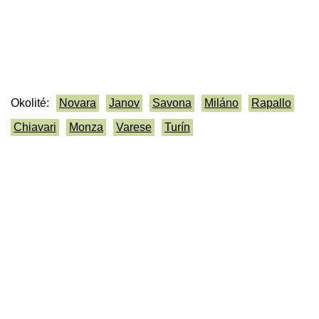
Okolité:
Novara
Janov
Savona
Miláno
Rapallo
Chiavari
Monza
Varese
Turín