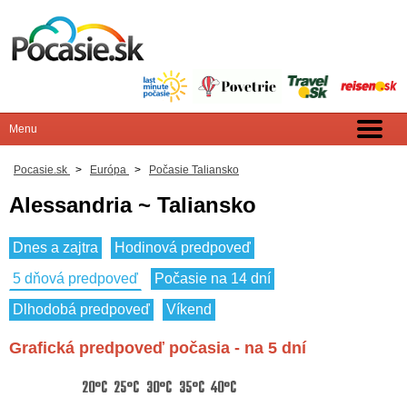
Pocasie.sk
>
Európa
>
Počasie Taliansko
Alessandria ~ Taliansko
Dnes a zajtra
Hodinová predpoveď
5 dňová predpoveď
Počasie na 14 dní
Dlhodobá predpoveď
Víkend
Grafická predpoveď počasia - na 5 dní
20°C
25°C
30°C
35°C
40°C