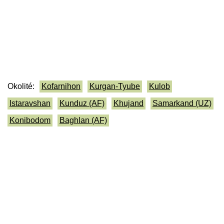
Okolité:
Kofarnihon
Kurgan-Tyube
Kulob
Istaravshan
Kunduz (AF)
Khujand
Samarkand (UZ)
Konibodom
Baghlan (AF)