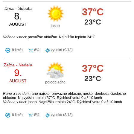
Dnes
- Sobota
37°C
8.
23°C
AUGUST
jasno
Večer a v noci
: prevažne oblačno. Najnižšia teplota 24°C
8 km/h
6%
vysoká (9/18)
Zajtra
- Nedeľa
37°C
9.
23°C
AUGUST
polooblačno
Ráno a cez deň
: ráno najskôr prevažne oblačno, neskôr doobeda čiastočne
oblačno. Najvyššia teplota 37°C. Rýchlosť vetra 0 až 10 km/h
Večer a v noci
: jasno. Najnižšia teplota 24°C. Rýchlosť vetra 0 až 10 km/h
8 km/h
8%
vysoká (8/18)