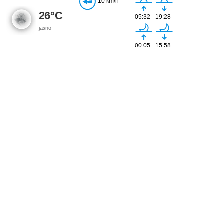
10 km/h
26°C
05:32
19:28
jasno
00:05
15:58