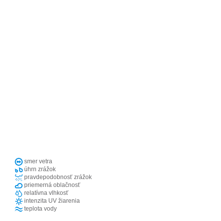
smer vetra
úhrn zrážok
pravdepodobnosť zrážok
priemerná oblačnosť
relatívna vlhkosť
intenzita UV žiarenia
teplota vody