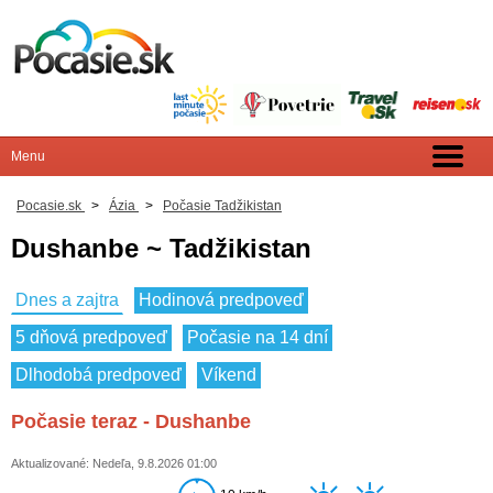
Pocasie.sk
>
Ázia
>
Počasie Tadžikistan
Dushanbe ~ Tadžikistan
Dnes a zajtra
Hodinová predpoveď
5 dňová predpoveď
Počasie na 14 dní
Dlhodobá predpoveď
Víkend
Počasie teraz - Dushanbe
Aktualizované: Nedeľa, 9.8.2026 01:00