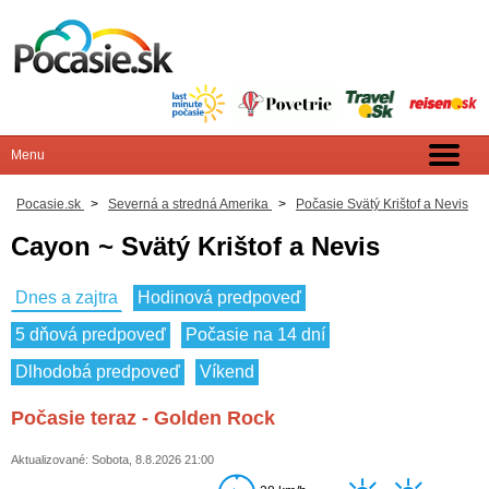
Pocasie.sk
>
Severná a stredná Amerika
>
Počasie Svätý Krištof a Nevis
Cayon ~ Svätý Krištof a Nevis
Dnes a zajtra
Hodinová predpoveď
5 dňová predpoveď
Počasie na 14 dní
Dlhodobá predpoveď
Víkend
Počasie teraz - Golden Rock
Aktualizované: Sobota, 8.8.2026 21:00