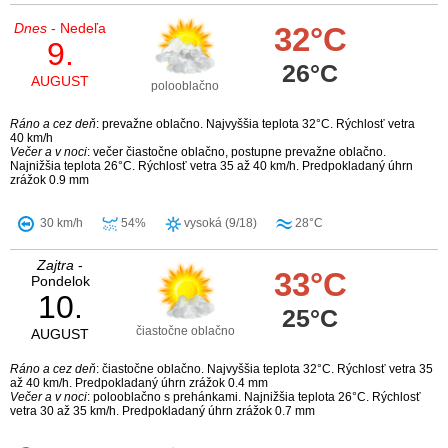
Dnes
- Nedeľa
32°C
9.
26°C
AUGUST
polooblačno
Ráno a cez deň
: prevažne oblačno. Najvyššia teplota 32°C. Rýchlosť vetra
40 km/h
Večer a v noci
: večer čiastočne oblačno, postupne prevažne oblačno.
Najnižšia teplota 26°C. Rýchlosť vetra 35 až 40 km/h. Predpokladaný úhrn
zrážok 0.9 mm
30 km/h
54%
vysoká (9/18)
28°C
Zajtra
-
33°C
Pondelok
10.
25°C
čiastočne oblačno
AUGUST
Ráno a cez deň
: čiastočne oblačno. Najvyššia teplota 32°C. Rýchlosť vetra 35
až 40 km/h. Predpokladaný úhrn zrážok 0.4 mm
Večer a v noci
: polooblačno s prehánkami. Najnižšia teplota 26°C. Rýchlosť
vetra 30 až 35 km/h. Predpokladaný úhrn zrážok 0.7 mm