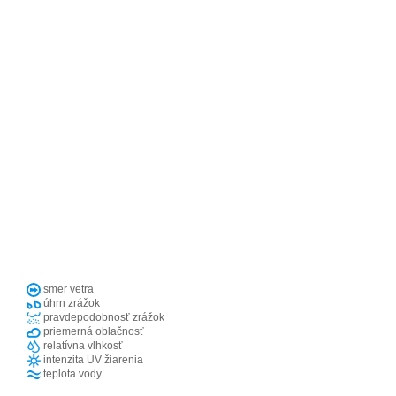
smer vetra
úhrn zrážok
pravdepodobnosť zrážok
priemerná oblačnosť
relatívna vlhkosť
intenzita UV žiarenia
teplota vody