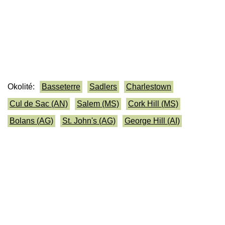
Okolité:
Basseterre
Sadlers
Charlestown
Cul de Sac (AN)
Salem (MS)
Cork Hill (MS)
Bolans (AG)
St. John's (AG)
George Hill (AI)