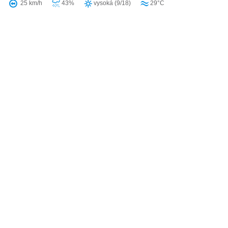
25 km/h
43%
vysoká (9/18)
29°C