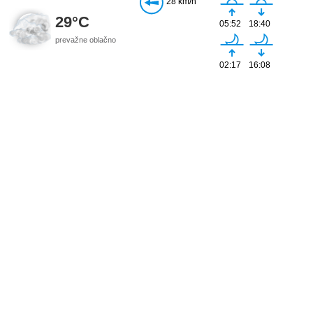
28 km/h
29°C
05:52
18:40
prevažne oblačno
02:17
16:08