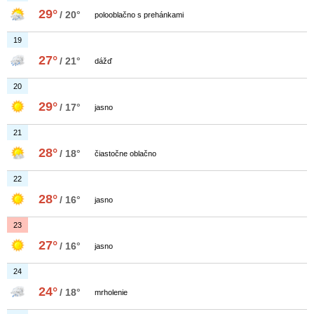
29°
/ 20°
polooblačno s prehánkami
19
27°
/ 21°
dážď
20
29°
/ 17°
jasno
21
28°
/ 18°
čiastočne oblačno
22
28°
/ 16°
jasno
23
27°
/ 16°
jasno
24
24°
/ 18°
mrholenie