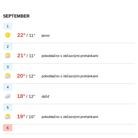
SEPTEMBER
1
22°
/ 11°
jasno
2
21°
/ 11°
polooblačno s občasnými prehánkami
3
20°
/ 12°
polooblačno s občasnými prehánkami
4
18°
/ 12°
dážď
5
19°
/ 10°
polooblačno s občasnými prehánkami
6