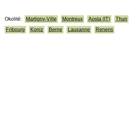
Okolité:
Martigny-Ville
Montreux
Aosta (IT)
Thun
Fribourg
Koniz
Berne
Lausanne
Renens