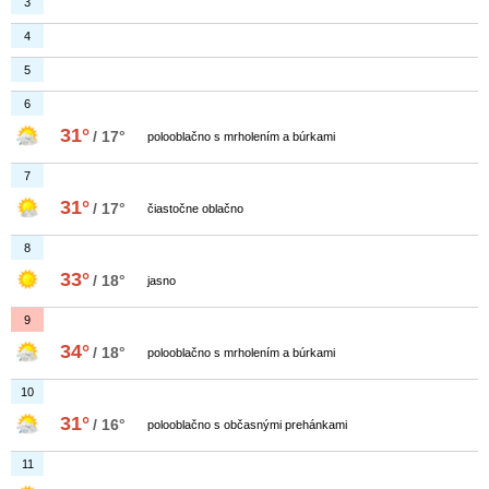
3
4
5
6
31°
/ 17°
polooblačno s mrholením a búrkami
7
31°
/ 17°
čiastočne oblačno
8
33°
/ 18°
jasno
9
34°
/ 18°
polooblačno s mrholením a búrkami
10
31°
/ 16°
polooblačno s občasnými prehánkami
11