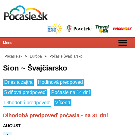
Pocasie.sk
>
Európa
>
Počasie Švajčiarsko
Sion ~ Švajčiarsko
Dnes a zajtra
Hodinová predpoveď
5 dňová predpoveď
Počasie na 14 dní
Dlhodobá predpoveď
Víkend
Dlhodobá predpoveď počasia - na 31 dní
AUGUST