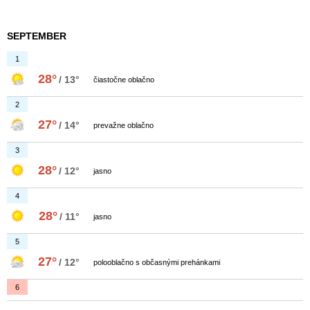
SEPTEMBER
1
28°
/ 13°
čiastočne oblačno
2
27°
/ 14°
prevažne oblačno
3
28°
/ 12°
jasno
4
28°
/ 11°
jasno
5
27°
/ 12°
polooblačno s občasnými prehánkami
6