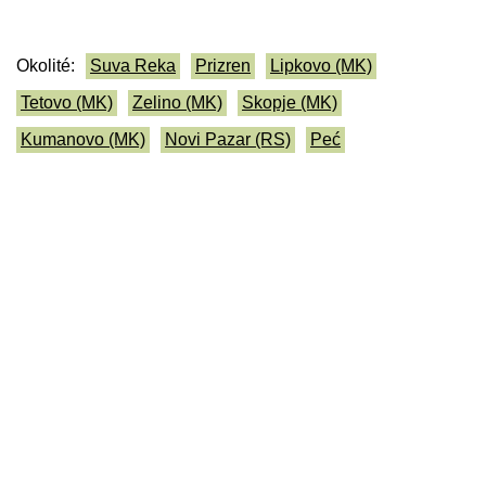
Okolité:
Suva Reka
Prizren
Lipkovo (MK)
Tetovo (MK)
Zelino (MK)
Skopje (MK)
Kumanovo (MK)
Novi Pazar (RS)
Peć