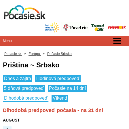
Pocasie.sk
>
Európa
>
Počasie Srbsko
Priština ~ Srbsko
Dnes a zajtra
Hodinová predpoveď
5 dňová predpoveď
Počasie na 14 dní
Dlhodobá predpoveď
Víkend
Dlhodobá predpoveď počasia - na 31 dní
AUGUST