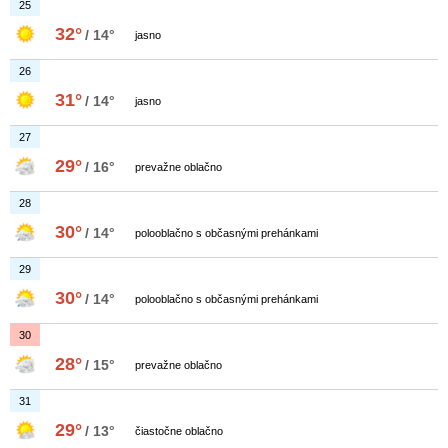
25
32°
/ 14°
jasno
26
31°
/ 14°
jasno
27
29°
/ 16°
prevažne oblačno
28
30°
/ 14°
polooblačno s občasnými prehánkami
29
30°
/ 14°
polooblačno s občasnými prehánkami
30
28°
/ 15°
prevažne oblačno
31
29°
/ 13°
čiastočne oblačno