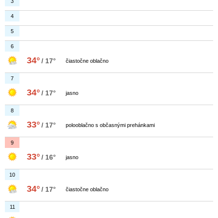
3
4
5
6
34°
/ 17°
čiastočne oblačno
7
34°
/ 17°
jasno
8
33°
/ 17°
polooblačno s občasnými prehánkami
9
33°
/ 16°
jasno
10
34°
/ 17°
čiastočne oblačno
11