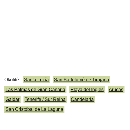
Okolité:
Santa Lucía
San Bartolomé de Tirajana
Las Palmas de Gran Canaria
Playa del Ingles
Arucas
Galdar
Tenerife / Sur Reina
Candelaria
San Cristóbal de La Laguna