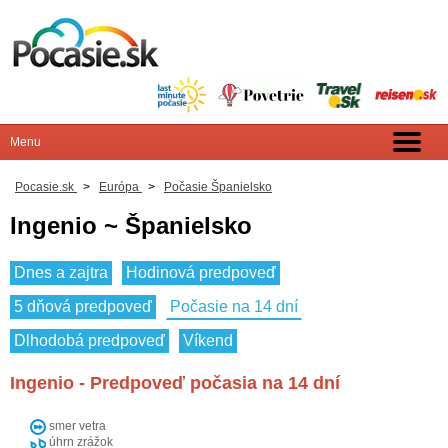
Pocasie.sk
>
Európa
>
Počasie Španielsko
Ingenio ~ Španielsko
Dnes a zajtra
Hodinová predpoveď
5 dňová predpoveď
Počasie na 14 dní
Dlhodobá predpoveď
Víkend
Ingenio - Predpoveď počasia na 14 dní
smer vetra
úhrn zrážok