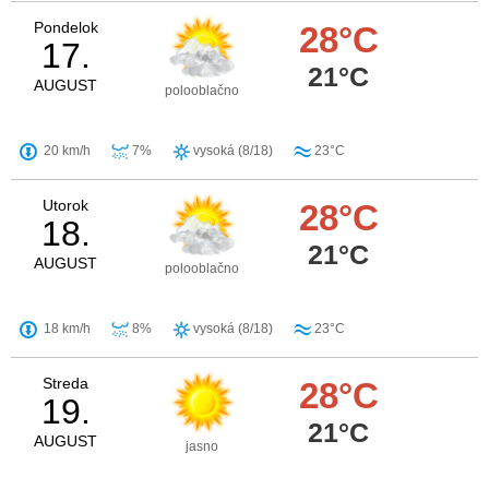
Pondelok
28°C
17.
21°C
AUGUST
polooblačno
20 km/h
7%
vysoká (8/18)
23°C
Utorok
28°C
18.
21°C
AUGUST
polooblačno
18 km/h
8%
vysoká (8/18)
23°C
Streda
28°C
19.
21°C
AUGUST
jasno