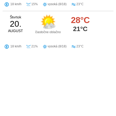
18 km/h
15%
vysoká (8/18)
23°C
Štvrtok
28°C
20.
21°C
AUGUST
čiastočne oblačno
18 km/h
21%
vysoká (8/18)
23°C