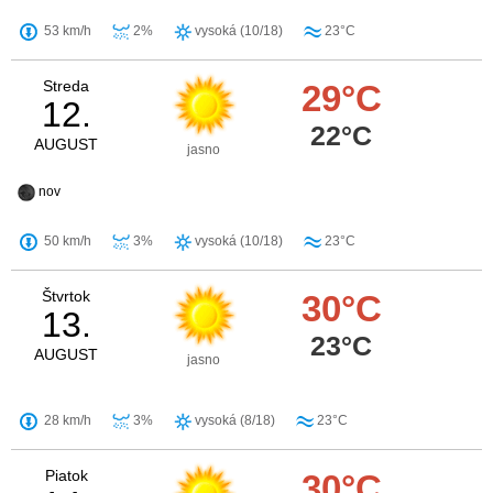
53 km/h
2%
vysoká (10/18)
23°C
Streda
29°C
12.
22°C
AUGUST
jasno
nov
50 km/h
3%
vysoká (10/18)
23°C
Štvrtok
30°C
13.
23°C
AUGUST
jasno
28 km/h
3%
vysoká (8/18)
23°C
Piatok
30°C