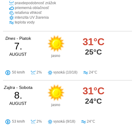
pravdepodobnosť zrážok
priemerná oblačnosť
relatívna vlhkosť
intenzita UV žiarenia
teplota vody
Dnes
- Piatok
31°C
7.
25°C
AUGUST
jasno
50 km/h
2%
vysoká (10/18)
24°C
Zajtra
- Sobota
31°C
8.
24°C
AUGUST
jasno
53 km/h
2%
vysoká (9/18)
24°C