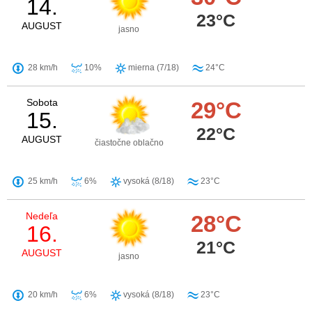
14.
23°C
AUGUST
jasno
28 km/h
10%
mierna (7/18)
24°C
Sobota
29°C
15.
22°C
AUGUST
čiastočne oblačno
25 km/h
6%
vysoká (8/18)
23°C
Nedeľa
28°C
16.
21°C
AUGUST
jasno
20 km/h
6%
vysoká (8/18)
23°C