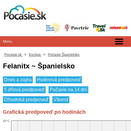
Pocasie.sk
>
Európa
>
Počasie Španielsko
Felanitx ~ Španielsko
Dnes a zajtra
Hodinová predpoveď
5 dňová predpoveď
Počasie na 14 dní
Dlhodobá predpoveď
Víkend
Grafická predpoveď po hodinách
40°C