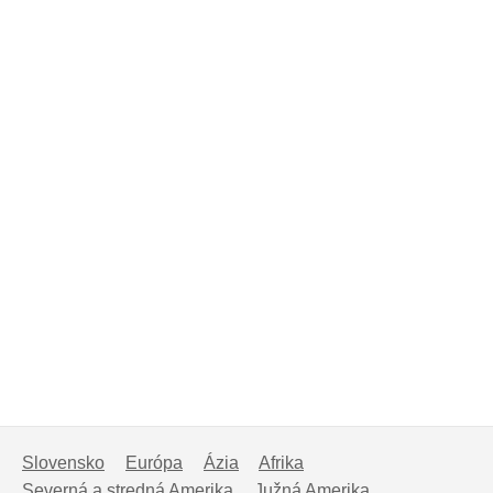
Slovensko
Európa
Ázia
Afrika
Severná a stredná Amerika
Južná Amerika