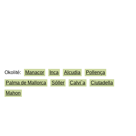
Okolité:
Manacor
Inca
Alcudia
Pollença
Palma de Mallorca
Sóller
Calvi`a
Ciutadella
Mahon