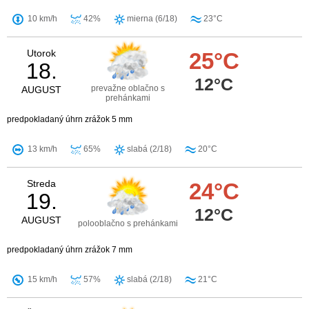
10 km/h
42%
mierna (6/18)
23°C
Utorok
25°C
18.
12°C
prevažne oblačno s
AUGUST
prehánkami
predpokladaný úhrn zrážok 5 mm
13 km/h
65%
slabá (2/18)
20°C
Streda
24°C
19.
12°C
AUGUST
polooblačno s prehánkami
predpokladaný úhrn zrážok 7 mm
15 km/h
57%
slabá (2/18)
21°C