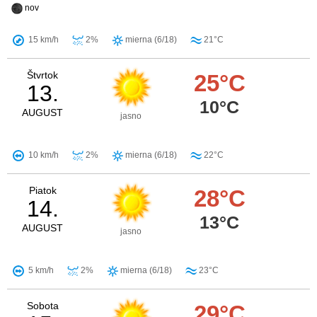
nov
15 km/h
2%
mierna (6/18)
21°C
Štvrtok
25°C
13.
10°C
AUGUST
jasno
10 km/h
2%
mierna (6/18)
22°C
Piatok
28°C
14.
13°C
AUGUST
jasno
5 km/h
2%
mierna (6/18)
23°C
Sobota
29°C