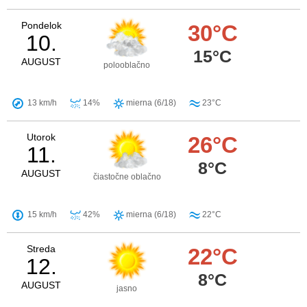
Pondelok
30°C
10.
15°C
AUGUST
polooblačno
13 km/h
14%
mierna (6/18)
23°C
Utorok
26°C
11.
8°C
AUGUST
čiastočne oblačno
15 km/h
42%
mierna (6/18)
22°C
Streda
22°C
12.
8°C
AUGUST
jasno