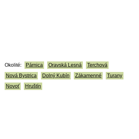
Okolité:
Párnica
Oravská Lesná
Terchová
Nová Bystrica
Dolný Kubín
Zákamenné
Turany
Novoť
Hruštín