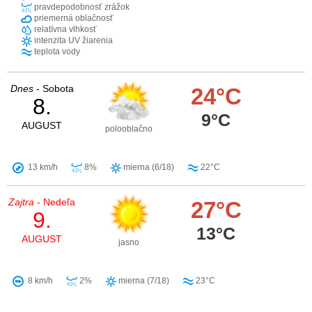
pravdepodobnosť zrážok
priemerná oblačnosť
relatívna vlhkosť
intenzita UV žiarenia
teplota vody
Dnes
- Sobota
24°C
8.
9°C
AUGUST
polooblačno
13 km/h
8%
mierna (6/18)
22°C
Zajtra
- Nedeľa
27°C
9.
13°C
AUGUST
jasno
8 km/h
2%
mierna (7/18)
23°C