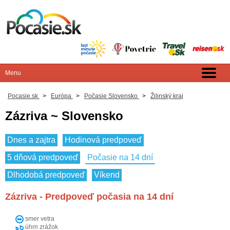
Pocasie.sk
>
Európa
>
Počasie Slovensko
>
Žilinský kraj
Zázriva ~ Slovensko
Dnes a zajtra
Hodinová predpoveď
5 dňová predpoveď
Počasie na 14 dní
Dlhodobá predpoveď
Víkend
Zázriva - Predpoveď počasia na 14 dní
smer vetra
úhrn zrážok