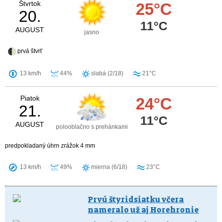
Štvrtok
25°C
20.
11°C
AUGUST
jasno
prvá štvrť
13 km/h
44%
slabá (2/18)
21°C
Piatok
24°C
21.
11°C
AUGUST
polooblačno s prehánkami
predpokladaný úhrn zrážok 4 mm
13 km/h
49%
mierna (6/18)
23°C
Prvú štyridsiatku včera
nameralo už aj Horehronie