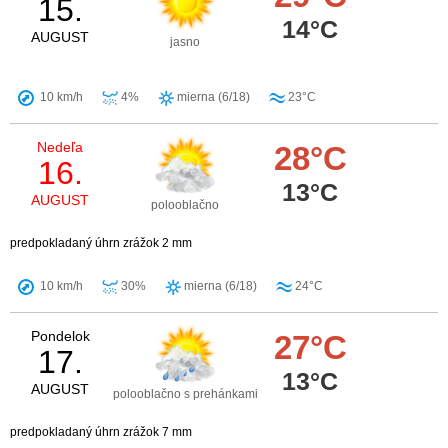
15.
14°C
AUGUST
jasno
10 km/h
4%
mierna (6/18)
23°C
Nedeľa
28°C
16.
13°C
AUGUST
polooblačno
predpokladaný úhrn zrážok 2 mm
10 km/h
30%
mierna (6/18)
24°C
Pondelok
27°C
17.
13°C
AUGUST
polooblačno s prehánkami
predpokladaný úhrn zrážok 7 mm