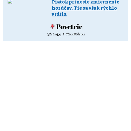
Piatok prinesie zmiernenie
horúčav. Tie sa však rýchlo
vrátia
Stránky s atmosférou