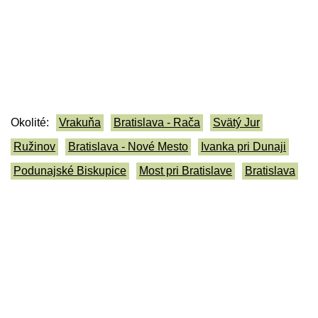
Okolité:
Vrakuňa
Bratislava - Rača
Svätý Jur
Ružinov
Bratislava - Nové Mesto
Ivanka pri Dunaji
Podunajské Biskupice
Most pri Bratislave
Bratislava