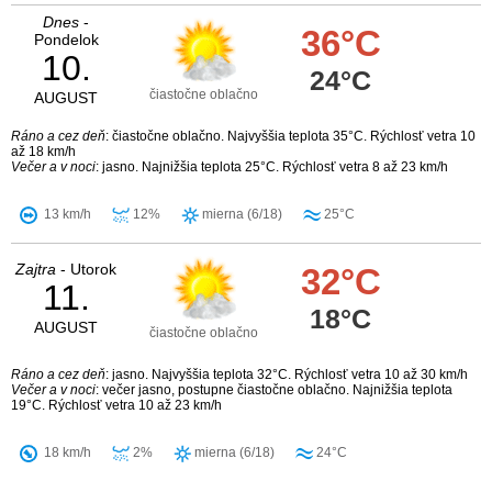
Dnes
-
36°C
Pondelok
10.
24°C
čiastočne oblačno
AUGUST
Ráno a cez deň
: čiastočne oblačno. Najvyššia teplota 35°C. Rýchlosť vetra 10
až 18 km/h
Večer a v noci
: jasno. Najnižšia teplota 25°C. Rýchlosť vetra 8 až 23 km/h
13 km/h
12%
mierna (6/18)
25°C
Zajtra
- Utorok
32°C
11.
18°C
AUGUST
čiastočne oblačno
Ráno a cez deň
: jasno. Najvyššia teplota 32°C. Rýchlosť vetra 10 až 30 km/h
Večer a v noci
: večer jasno, postupne čiastočne oblačno. Najnižšia teplota
19°C. Rýchlosť vetra 10 až 23 km/h
18 km/h
2%
mierna (6/18)
24°C