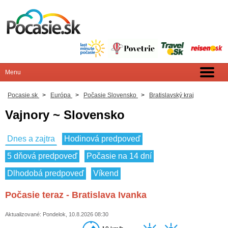
Pocasie.sk
>
Európa
>
Počasie Slovensko
>
Bratislavský kraj
Vajnory ~ Slovensko
Dnes a zajtra
Hodinová predpoveď
5 dňová predpoveď
Počasie na 14 dní
Dlhodobá predpoveď
Víkend
Počasie teraz - Bratislava Ivanka
Aktualizované: Pondelok, 10.8.2026 08:30