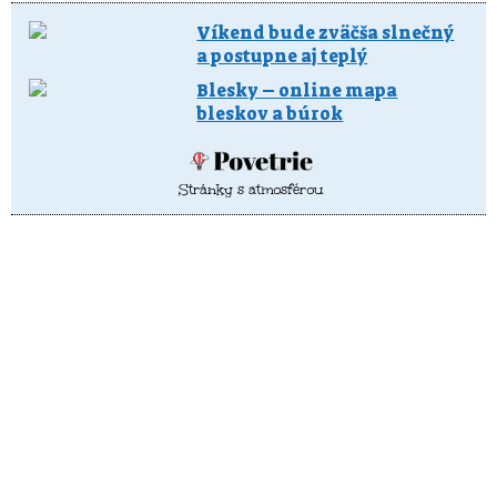
Víkend bude zväčša slnečný
a postupne aj teplý
Blesky – online mapa
bleskov a búrok
Stránky s atmosférou