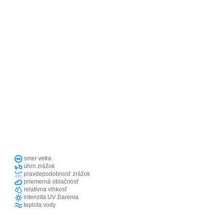
smer vetra
úhrn zrážok
pravdepodobnosť zrážok
priemerná oblačnosť
relatívna vlhkosť
intenzita UV žiarenia
teplota vody