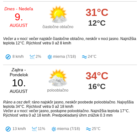
Dnes
- Nedeľa
31°C
9.
12°C
AUGUST
čiastočne oblačno
Večer a v noci
: večer najskôr čiastočne oblačno, neskôr v noci jasno. Najnižšia
teplota 12°C. Rýchlosť vetra 0 až 8 km/h
8 km/h
2%
mierna (7/18)
24°C
Zajtra
-
34°C
Pondelok
10.
16°C
polooblačno
AUGUST
Ráno a cez deň
: ráno najskôr jasno, neskôr poobede polooblačno. Najvyššia
teplota 34°C. Rýchlosť vetra 0 až 18 km/h
Večer a v noci
: večer jasno, postupne polooblačno. Najnižšia teplota 17°C.
Rýchlosť vetra 0 až 18 km/h. Predpokladaný úhrn zrážok 0.3 mm
13 km/h
11%
mierna (7/18)
25°C