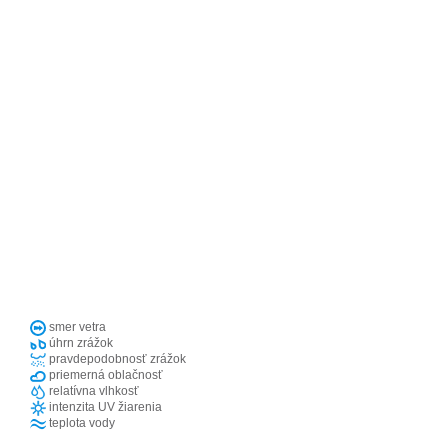
smer vetra
úhrn zrážok
pravdepodobnosť zrážok
priemerná oblačnosť
relatívna vlhkosť
intenzita UV žiarenia
teplota vody