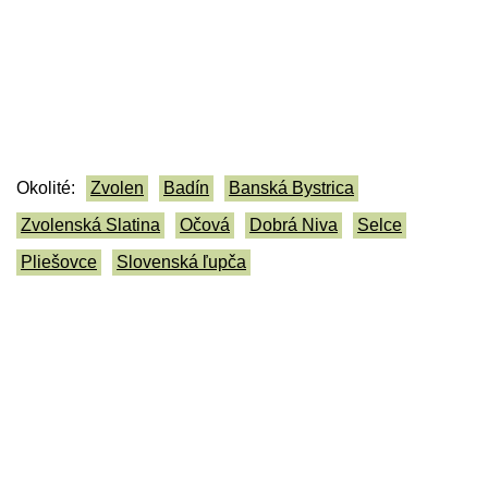
Okolité:
Zvolen
Badín
Banská Bystrica
Zvolenská Slatina
Očová
Dobrá Niva
Selce
Pliešovce
Slovenská ľupča