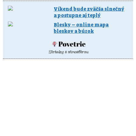
Víkend bude zväčša slnečný
a postupne aj teplý
Blesky – online mapa
bleskov a búrok
Stránky s atmosférou