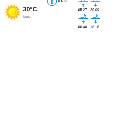
8 km/h
30°C
05:27
20:09
jasno
00:40
18:18