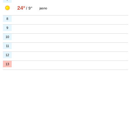
24°
/ 9°
jasno
8
9
10
11
12
13