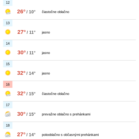
12
26°
/ 10°
čiastočne oblačno
13
27°
/ 11°
jasno
14
30°
/ 11°
jasno
15
32°
/ 14°
jasno
16
32°
/ 15°
čiastočne oblačno
17
30°
/ 15°
prevažne oblačno s prehánkami
18
27°
/ 14°
polooblačno s občasnými prehánkami