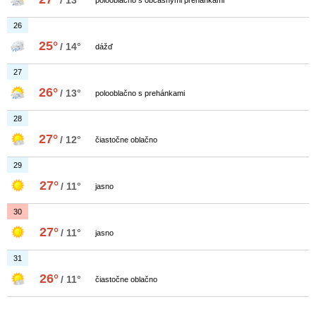
/ 13°
polooblačno s občasnými prehánkami
26
25°
/ 14°
dážď
27
26°
/ 13°
polooblačno s prehánkami
28
27°
/ 12°
čiastočne oblačno
29
27°
/ 11°
jasno
30
27°
/ 11°
jasno
31
26°
/ 11°
čiastočne oblačno