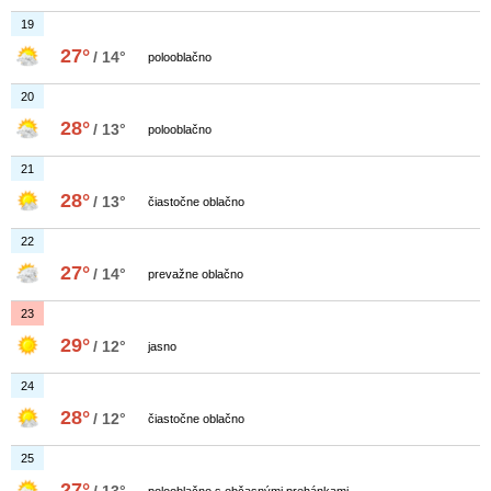
19
27°
/ 14°
polooblačno
20
28°
/ 13°
polooblačno
21
28°
/ 13°
čiastočne oblačno
22
27°
/ 14°
prevažne oblačno
23
29°
/ 12°
jasno
24
28°
/ 12°
čiastočne oblačno
25
27°