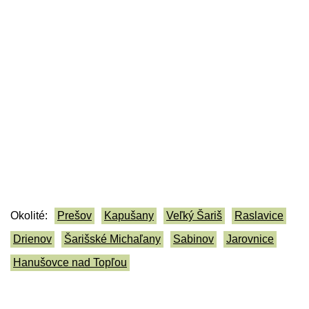
Okolité:
Prešov
Kapušany
Veľký Šariš
Raslavice
Drienov
Šarišské Michaľany
Sabinov
Jarovnice
Hanušovce nad Topľou