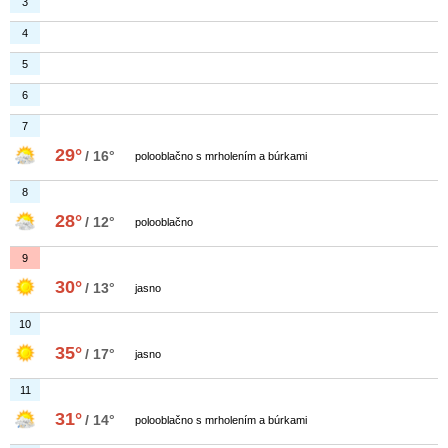
3
4
5
6
7
29°
/ 16°
polooblačno s mrholením a búrkami
8
28°
/ 12°
polooblačno
9
30°
/ 13°
jasno
10
35°
/ 17°
jasno
11
31°
/ 14°
polooblačno s mrholením a búrkami