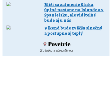
Blíži sa zatmenie Slnka,
úplné nastane na Islande a v
Španielsku, ale viditeľné
bude aj u nás
Víkend bude zväčša slnečný
a postupne aj teplý
Stránky s atmosférou