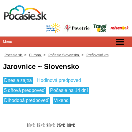
Pocasie.sk
>
Európa
>
Počasie Slovensko
>
Prešovský kraj
Jarovnice ~ Slovensko
Dnes a zajtra
Hodinová predpoveď
5 dňová predpoveď
Počasie na 14 dní
Dlhodobá predpoveď
Víkend
10°C
15°C
20°C
25°C
30°C