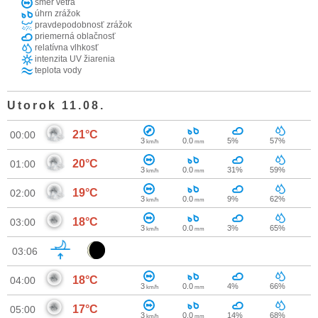
smer vetra
úhrn zrážok
pravdepodobnosť zrážok
priemerná oblačnosť
relatívna vlhkosť
intenzita UV žiarenia
teplota vody
Utorok 11.08.
21°C
00:00
3
0.0
5%
57%
km/h
mm
20°C
01:00
3
0.0
31%
59%
km/h
mm
19°C
02:00
3
0.0
9%
62%
km/h
mm
18°C
03:00
3
0.0
3%
65%
km/h
mm
03:06
18°C
04:00
3
0.0
4%
66%
km/h
mm
17°C
05:00
3
0.0
14%
68%
km/h
mm