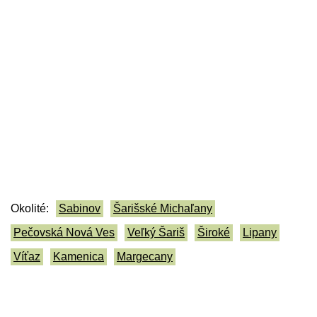
Okolité:
Sabinov
Šarišské Michaľany
Pečovská Nová Ves
Veľký Šariš
Široké
Lipany
Víťaz
Kamenica
Margecany