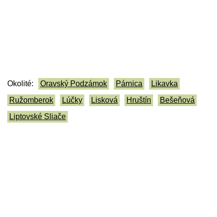
Okolité:
Oravský Podzámok
Párnica
Likavka
Ružomberok
Lúčky
Lisková
Hruštín
Bešeňová
Liptovské Sliače