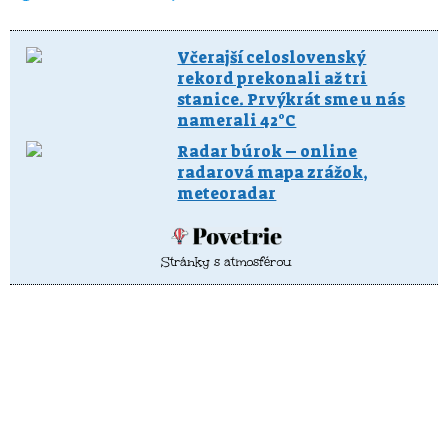
Včerajší celoslovenský
rekord prekonali až tri
stanice. Prvýkrát sme u nás
namerali 42°C
Radar búrok – online
radarová mapa zrážok,
meteoradar
Stránky s atmosférou