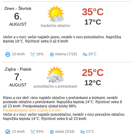
Dnes
- Štvrtok
35°C
6.
17°C
AUGUST
čiastočne oblačno
Večer a v noci
: večer najskôr jasno, neskôr v noci polooblačno. Najnižšia
teplota 18°C. Rýchlosť vetra 0 až 8 km/h
10 km/h
16%
mierna (7/18)
26°C
Zajtra
- Piatok
25°C
7.
12°C
AUGUST
polooblačno s prehánkami
Ráno a cez deň
: ráno najskôr oblačno s prehánkami a búrkami, neskôr
poobede oblačno s prehánkami. Najvyššia teplota 24°C. Rýchlosť vetra 8
až 23 km/h. Predpokladaný výskyt búrky 98%.
Predpokladaný úhrn zrážok 6.8 mm
Večer a v noci
: večer najskôr polooblačno, neskôr v noci prevažne oblačno.
Najnižšia teplota 14°C. Rýchlosť vetra 8 až 23 km/h
15 km/h
93%
slabá (3/18)
23°C