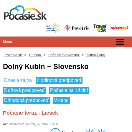
Pocasie.sk
>
Európa
>
Počasie Slovensko
>
Žilinský kraj
Dolný Kubín ~ Slovensko
Dnes a zajtra
Hodinová predpoveď
5 dňová predpoveď
Počasie na 14 dní
Dlhodobá predpoveď
Víkend
Počasie teraz - Liesek
Aktualizované: Štvrtok, 6.8.2026 18:00