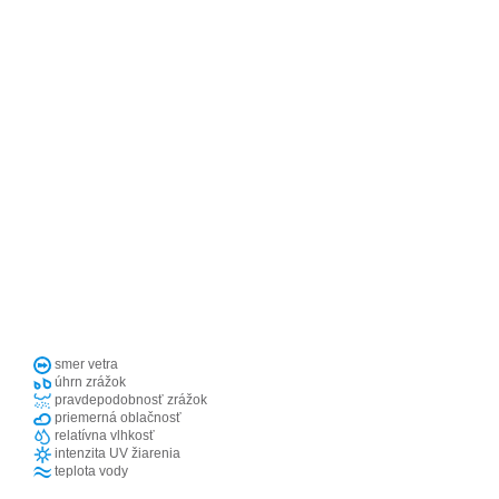
smer vetra
úhrn zrážok
pravdepodobnosť zrážok
priemerná oblačnosť
relatívna vlhkosť
intenzita UV žiarenia
teplota vody