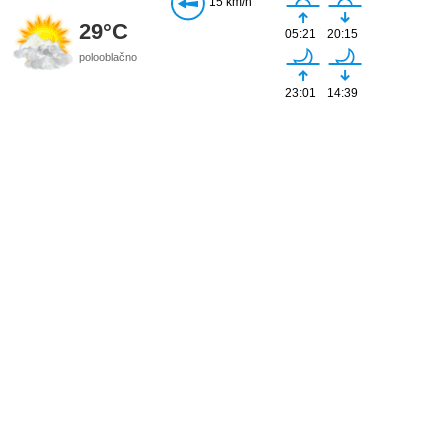
15 km/h
29°C
05:21
20:15
polooblačno
23:01
14:39