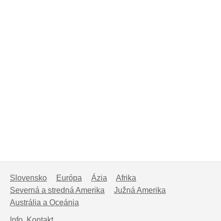
Slovensko
Európa
Ázia
Afrika
Severná a stredná Amerika
Južná Amerika
Austrália a Oceánia
Info, Kontakt