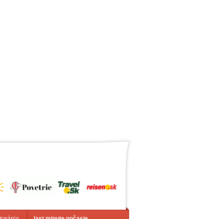
Oceánia
last minute počasie