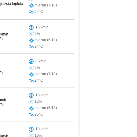
jnižšia teplota
mierna (7/18)
24°C
15 km/h
2%
 km/h
/h
mierna (6/18)
24°C
8 km/h
2%
/h
mierna (7/18)
24°C
13 km/h
km/h
12%
/h.
mierna (6/18)
25°C
18 km/h
16%
 km/h