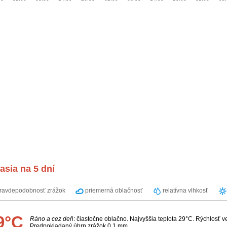
sia na 5 dní
ravdepodobnosť zrážok
priemerná oblačnosť
relatívna vlhkosť
9°C
Ráno a cez deň
: čiastočne oblačno. Najvyššia teplota 29°C. Rýchlosť v
Predpokladaný úhrn zrážok 0.1 mm