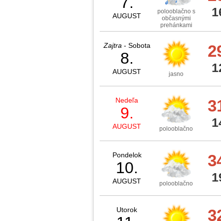
7.
1
polooblačno s
AUGUST
občasnými
prehánkami
Zajtra
- Sobota
2
8.
1
AUGUST
jasno
Nedeľa
3
9.
1
AUGUST
polooblačno
Pondelok
3
10.
1
AUGUST
polooblačno
Utorok
3