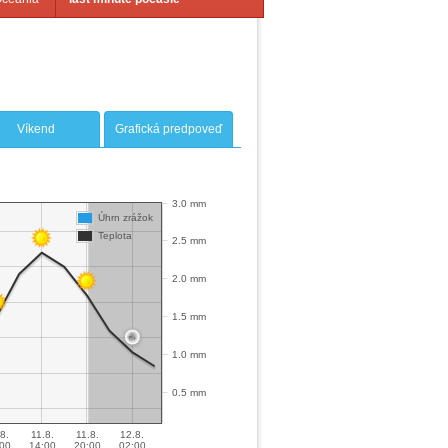
Víkend
Grafická predpoveď
3.0 mm
Úhrn zrážok
Teplota
2.5 mm
2.0 mm
1.5 mm
1.0 mm
0.5 mm
8.
11.8.
11.8.
12.8.
00
14:00
20:00
02:00