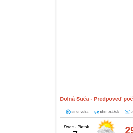
Dolná Suča - Predpoveď poča
smer vetra
úhrn zrážok
p
Dnes
- Piatok
2