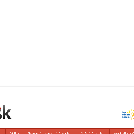
a
Afrika
Severná a stredná Amerika
Južná Amerika
Austrália a 