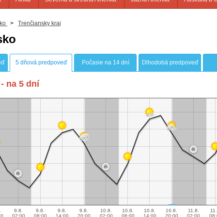
ko
>
Trenčiansky kraj
sko
eď
5 dňová predpoveď
Počasie na 14 dní
Dlhodobá predpoveď
- na 5 dní
.
9.8.
9.8.
9.8.
9.8.
10.8.
10.8.
10.8.
10.8.
11.8.
11.
00
02:00
08:00
14:00
20:00
02:00
08:00
14:00
20:00
02:00
08: