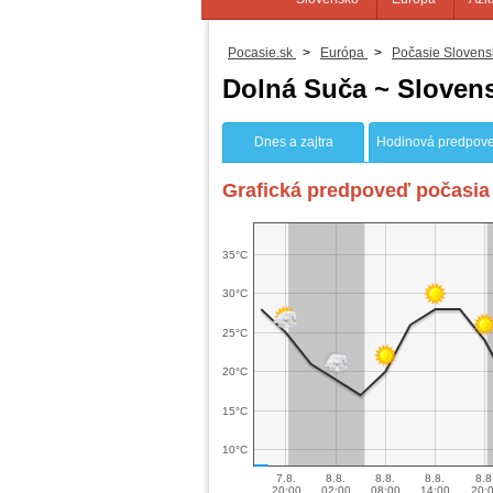
Pocasie.sk
>
Európa
>
Počasie Slovens
Dolná Suča ~ Sloven
Dnes a zajtra
Hodinová predpov
Grafická predpoveď počasia 
35°C
30°C
25°C
20°C
15°C
10°C
7.8.
8.8.
8.8.
8.8.
8.8
20:00
02:00
08:00
14:00
20: