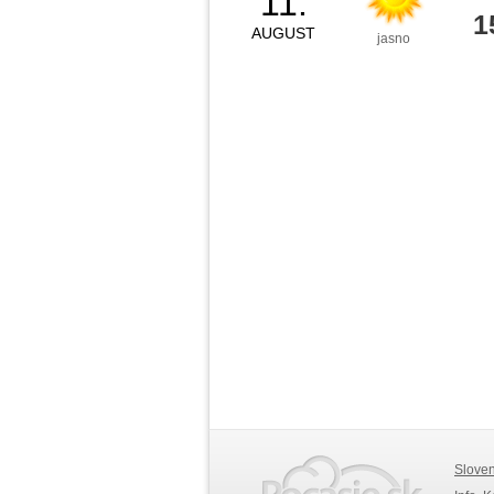
11.
1
AUGUST
jasno
Slove