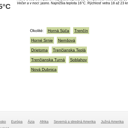
Večer a v noci
: jasno. Najnižšia teplota 16°C. Rýchlosť vetra 18 až 23 k
5°C
Okolité:
Horná Súča
Trenčín
Horné Srnie
Nemšová
Drietoma
Trenčianska Teplá
Trenčianska Turná
Soblahov
Nová Dubnica
nsko
Európa
Ázia
Afrika
Severná a stredná Amerika
Južná Amerika