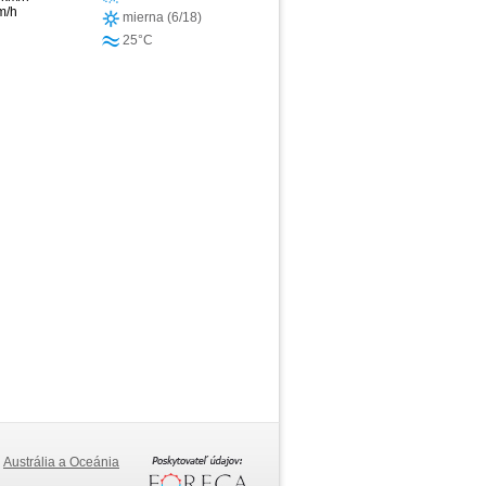
m/h
mierna (6/18)
25°C
Austrália a Oceánia