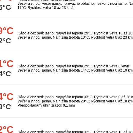
Večer a v noci
: večer najskôr prevažne oblačno, neskôr v noci jasno. Na
6°C
17°C. Rýchlosť vetra 10 až 23 km/h
9°C
Ráno a cez deň
: jasno. Najvyššia teplota 29°C. Rýchlosť vetra 10 až 18
Večer a v noci
: jasno. Najnižšia teplota 13°C. Rýchlosť vetra 8 až 23 km
2°C
1°C
Ráno a cez deň
: jasno. Najvyššia teplota 29°C. Rýchlosť vetra 8 km/h
Večer a v noci
: jasno. Najnižšia teplota 14°C. Rýchlosť vetra 0 až 10 km
4°C
4°C
Ráno a cez deň
: jasno. Najvyššia teplota 33°C. Rýchlosť vetra 0 až 18 
Večer a v noci
: jasno. Najnižšia teplota 20°C. Rýchlosť vetra 0 až 18 km
9°C
Predpokladaný úhrn zrážok 0.1 mm
2°C
Ráno a cez deň
: jasno. Najvyššia teplota 32°C. Rýchlosť vetra 10 až 18