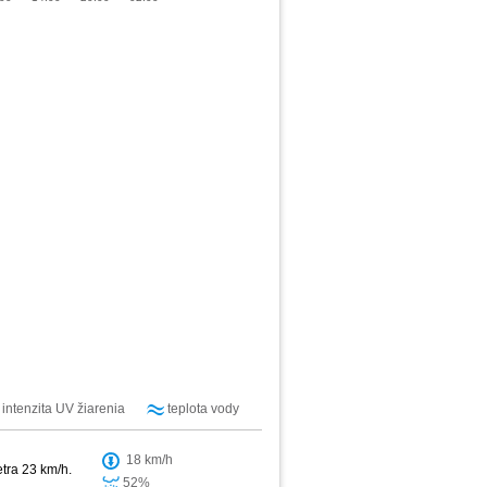
intenzita UV žiarenia
teplota vody
18 km/h
etra 23 km/h.
52%