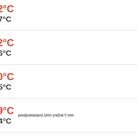
2°C
7°C
2°C
6°C
0°C
5°C
9°C
predpokladaný úhrn zrážok 5 mm
4°C