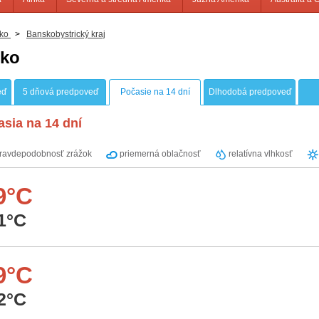
ko
>
Banskobystrický kraj
sko
eď
5 dňová predpoveď
Počasie na 14 dní
Dlhodobá predpoveď
sia na 14 dní
ravdepodobnosť zrážok
priemerná oblačnosť
relatívna vlhkosť
9°C
1°C
9°C
2°C