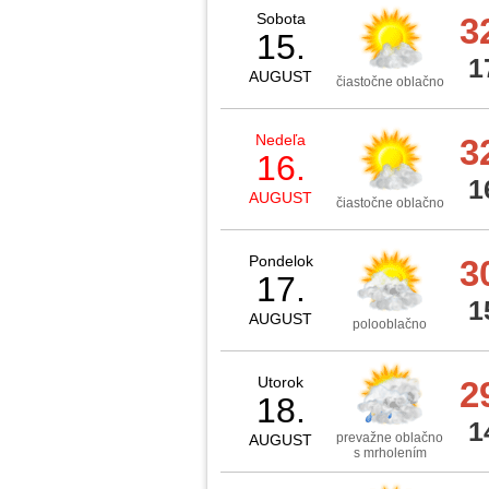
Sobota
3
15.
1
AUGUST
čiastočne oblačno
Nedeľa
3
16.
1
AUGUST
čiastočne oblačno
Pondelok
3
17.
1
AUGUST
polooblačno
Utorok
2
18.
1
prevažne oblačno
AUGUST
s mrholením