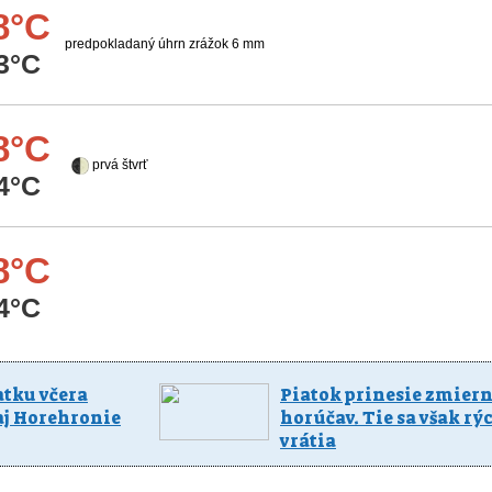
8°C
predpokladaný úhrn zrážok 6 mm
3°C
8°C
prvá štvrť
4°C
8°C
4°C
atku včera
Piatok prinesie zmier
aj Horehronie
horúčav. Tie sa však rý
vrátia