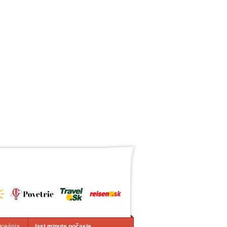
Oceánia
last minute počasie