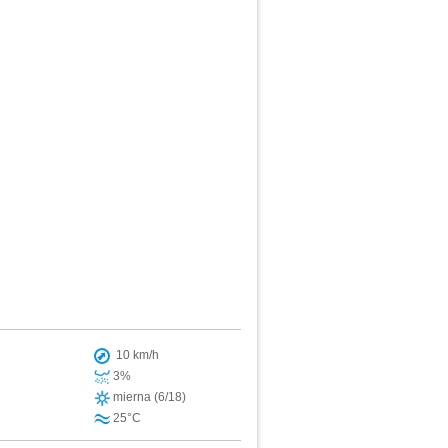
10 km/h
3%
mierna (6/18)
25°C