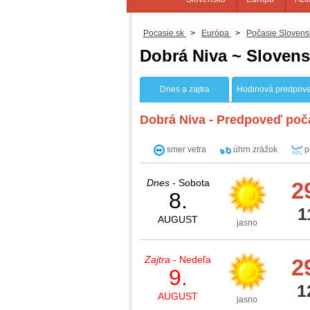
Pocasie.sk
>
Európa
>
Počasie Slovens
Dobrá Niva ~ Sloven
Dnes a zajtra
Hodinová predpov
Dobrá Niva - Predpoveď poča
smer vetra
úhrn zrážok
p
Dnes
- Sobota
2
8.
1
AUGUST
jasno
Zajtra
- Nedeľa
2
9.
1
AUGUST
jasno