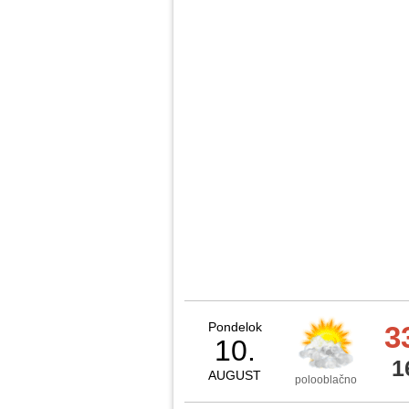
Pondelok
3
10.
1
AUGUST
polooblačno