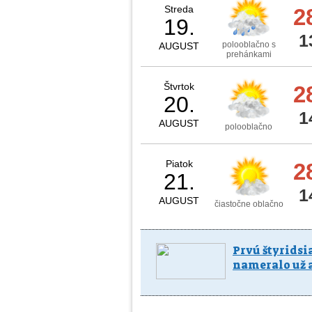
Streda
2
19.
1
polooblačno s
AUGUST
prehánkami
Štvrtok
2
20.
1
AUGUST
polooblačno
Piatok
2
21.
1
AUGUST
čiastočne oblačno
Prvú štyridsi
nameralo už 