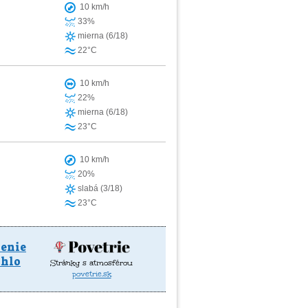
10 km/h
33%
mierna (6/18)
22°C
10 km/h
22%
mierna (6/18)
23°C
10 km/h
20%
slabá (3/18)
23°C
nenie
chlo
Stránky s atmosférou
povetrie.sk