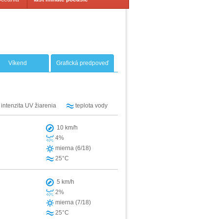
Víkend
Grafická predpoveď
intenzita UV žiarenia
teplota vody
10 km/h
4%
mierna (6/18)
25°C
5 km/h
2%
mierna (7/18)
25°C