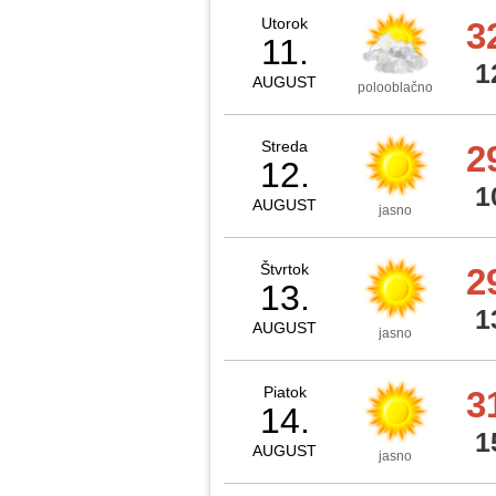
Utorok
3
11.
1
AUGUST
polooblačno
Streda
2
12.
1
AUGUST
jasno
Štvrtok
2
13.
1
AUGUST
jasno
Piatok
3
14.
1
AUGUST
jasno