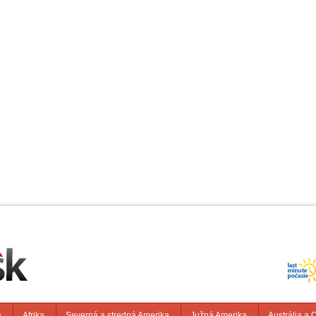
a
Afrika
Severná a stredná Amerika
Južná Amerika
Austrália a 