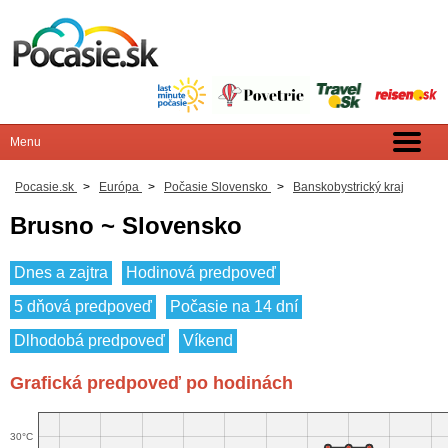
Pocasie.sk
>
Európa
>
Počasie Slovensko
>
Banskobystrický kraj
Brusno ~ Slovensko
Dnes a zajtra
Hodinová predpoveď
5 dňová predpoveď
Počasie na 14 dní
Dlhodobá predpoveď
Víkend
Grafická predpoveď po hodinách
30°C