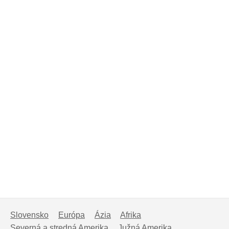
Slovensko
Európa
Ázia
Afrika
Severná a stredná Amerika
Južná Amerika