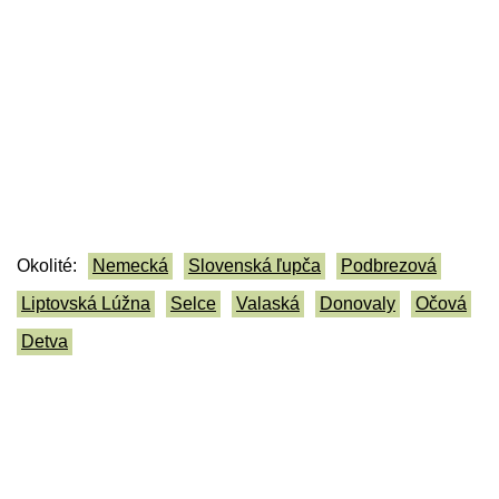
Okolité:
Nemecká
Slovenská ľupča
Podbrezová
Liptovská Lúžna
Selce
Valaská
Donovaly
Očová
Detva