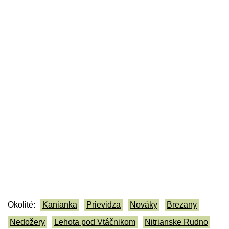
Okolité:
Kanianka
Prievidza
Nováky
Brezany
Nedožery
Lehota pod Vtáčnikom
Nitrianske Rudno