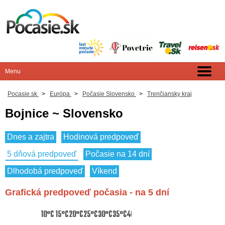
Pocasie.sk
>
Európa
>
Počasie Slovensko
>
Trenčiansky kraj
Bojnice ~ Slovensko
Dnes a zajtra
Hodinová predpoveď
5 dňová predpoveď
Počasie na 14 dní
Dlhodobá predpoveď
Víkend
Grafická predpoveď počasia - na 5 dní
10°C
15°C
20°C
25°C
30°C
35°C
40°C