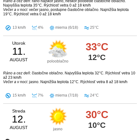
Ráno a cez deň
: ráno najskôr jasno, neskôr poobede čiastočne oblačno.
Najvyššia teplota 35°C. Rýchlosť vetra 0 až 18 km/h
Večer a v noci
: večer jasno, postupne čiastočne oblačno. Najnižšia teplota
19°C. Rýchlosť vetra 0 až 18 km/h
13 km/h
4%
mierna (6/18)
25°C
Utorok
33°C
11.
12°C
AUGUST
polooblačno
Ráno a cez deň
: čiastočne oblačno. Najvyššia teplota 32°C. Rýchlosť vetra 10
až 23 km/h
Večer a v noci
: jasno. Najnižšia teplota 12°C. Rýchlosť vetra 8 až 18 km/h
15 km/h
7%
mierna (7/18)
24°C
Streda
30°C
12.
10°C
AUGUST
jasno