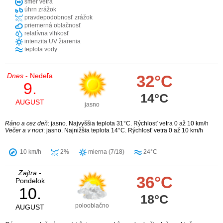
smer vetra
úhrn zrážok
pravdepodobnosť zrážok
priemerná oblačnosť
relatívna vlhkosť
intenzita UV žiarenia
teplota vody
Dnes
- Nedeľa
32°C
9.
14°C
AUGUST
jasno
Ráno a cez deň
: jasno. Najvyššia teplota 31°C. Rýchlosť vetra 0 až 10 km/h
Večer a v noci
: jasno. Najnižšia teplota 14°C. Rýchlosť vetra 0 až 10 km/h
10 km/h
2%
mierna (7/18)
24°C
Zajtra
-
36°C
Pondelok
10.
18°C
polooblačno
AUGUST