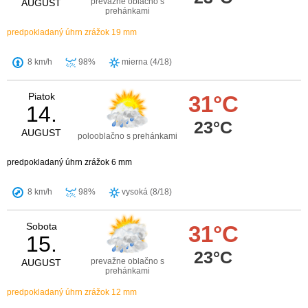
prevažne oblačno s
AUGUST
prehánkami
predpokladaný úhrn zrážok 19 mm
8 km/h
98%
mierna (4/18)
Piatok
31°C
14.
23°C
AUGUST
polooblačno s prehánkami
predpokladaný úhrn zrážok 6 mm
8 km/h
98%
vysoká (8/18)
Sobota
31°C
15.
23°C
prevažne oblačno s
AUGUST
prehánkami
predpokladaný úhrn zrážok 12 mm