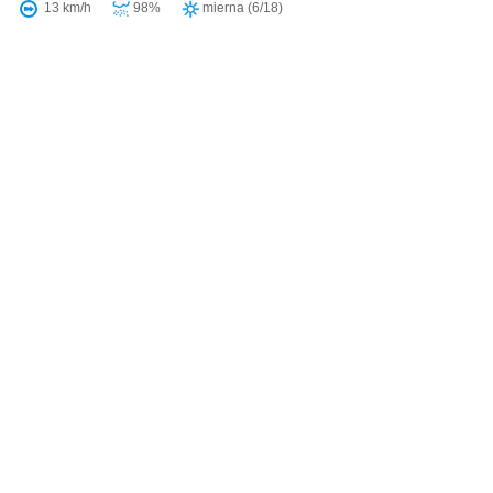
13 km/h
98%
mierna (6/18)