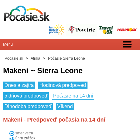
Pocasie.sk
>
Afrika
>
Počasie Sierra Leone
Makeni ~ Sierra Leone
Dnes a zajtra
Hodinová predpoveď
5 dňová predpoveď
Počasie na 14 dní
Dlhodobá predpoveď
Víkend
Makeni - Predpoveď počasia na 14 dní
smer vetra
úhrn zrážok