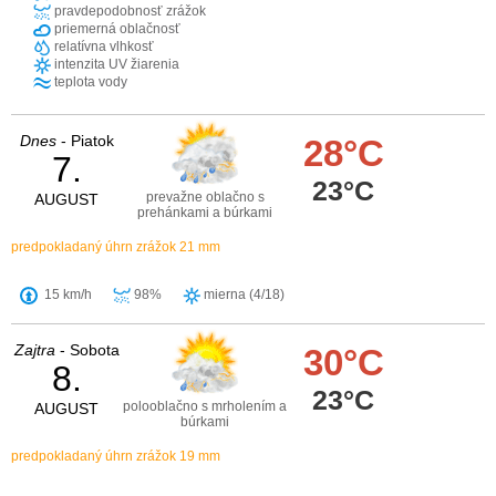
pravdepodobnosť zrážok
priemerná oblačnosť
relatívna vlhkosť
intenzita UV žiarenia
teplota vody
Dnes
- Piatok
28°C
7.
23°C
prevažne oblačno s
AUGUST
prehánkami a búrkami
predpokladaný úhrn zrážok 21 mm
15 km/h
98%
mierna (4/18)
Zajtra
- Sobota
30°C
8.
23°C
polooblačno s mrholením a
AUGUST
búrkami
predpokladaný úhrn zrážok 19 mm