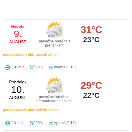
Nedeľa
31°C
9.
23°C
prevažne oblačno s
AUGUST
prehánkami
predpokladaný úhrn zrážok 13 mm
10 km/h
98%
mierna (5/18)
Pondelok
29°C
10.
22°C
prevažne oblačno s
AUGUST
prehánkami a búrkami
predpokladaný úhrn zrážok 43 mm
13 km/h
98%
vysoká (8/18)