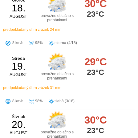
Utorok
30°C
18.
23°C
prevažne oblačno s
AUGUST
prehánkami
predpokladaný úhrn zrážok 24 mm
8 km/h
98%
mierna (4/18)
Streda
29°C
19.
23°C
prevažne oblačno s
AUGUST
prehánkami
predpokladaný úhrn zrážok 31 mm
8 km/h
98%
slabá (3/18)
Štvrtok
30°C
20.
23°C
prevažne oblačno s
AUGUST
prehánkami