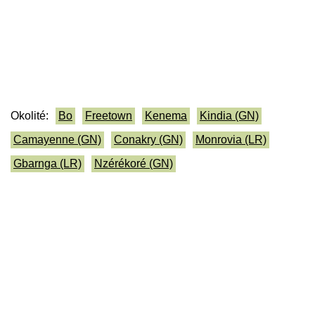
Okolité:
Bo
Freetown
Kenema
Kindia (GN)
Camayenne (GN)
Conakry (GN)
Monrovia (LR)
Gbarnga (LR)
Nzérékoré (GN)