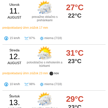
Utorok
27°C
11.
22°C
prevažne oblačno s
AUGUST
prehánkami
predpokladaný úhrn zrážok 17 mm
15 km/h
97%
mierna (7/18)
Streda
31°C
12.
23°C
polooblačno s mrholením a
AUGUST
búrkami
predpokladaný úhrn zrážok 23 mm
nov
10 km/h
98%
mierna (7/18)
Štvrtok
29°C
13.
23°C