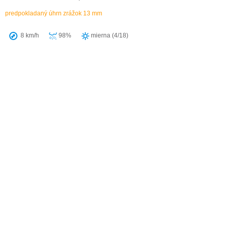
predpokladaný úhrn zrážok 13 mm
8 km/h
98%
mierna (4/18)