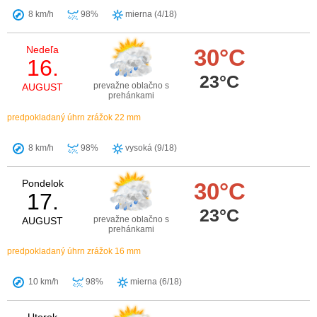
8 km/h
98%
mierna (4/18)
Nedeľa
30°C
16.
23°C
prevažne oblačno s
AUGUST
prehánkami
predpokladaný úhrn zrážok 22 mm
8 km/h
98%
vysoká (9/18)
Pondelok
30°C
17.
23°C
prevažne oblačno s
AUGUST
prehánkami
predpokladaný úhrn zrážok 16 mm
10 km/h
98%
mierna (6/18)