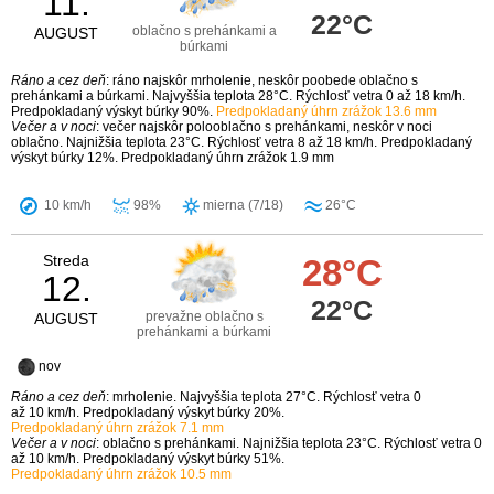
11.
22°C
oblačno s prehánkami a
AUGUST
búrkami
Ráno a cez deň
: ráno najskôr mrholenie, neskôr poobede oblačno s
prehánkami a búrkami. Najvyššia teplota 28°C. Rýchlosť vetra 0 až 18 km/h.
Predpokladaný výskyt búrky 90%.
Predpokladaný úhrn zrážok 13.6 mm
Večer a v noci
: večer najskôr polooblačno s prehánkami, neskôr v noci
oblačno. Najnižšia teplota 23°C. Rýchlosť vetra 8 až 18 km/h. Predpokladaný
výskyt búrky 12%. Predpokladaný úhrn zrážok 1.9 mm
10 km/h
98%
mierna (7/18)
26°C
Streda
28°C
12.
22°C
prevažne oblačno s
AUGUST
prehánkami a búrkami
nov
Ráno a cez deň
: mrholenie. Najvyššia teplota 27°C. Rýchlosť vetra 0
až 10 km/h. Predpokladaný výskyt búrky 20%.
Predpokladaný úhrn zrážok 7.1 mm
Večer a v noci
: oblačno s prehánkami. Najnižšia teplota 23°C. Rýchlosť vetra 0
až 10 km/h. Predpokladaný výskyt búrky 51%.
Predpokladaný úhrn zrážok 10.5 mm