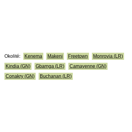
Okolité:
Kenema
Makeni
Freetown
Monrovia (LR)
Kindia (GN)
Gbarnga (LR)
Camayenne (GN)
Conakry (GN)
Buchanan (LR)