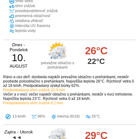
smer vetra
úhrn zrážok
pravdepodobnosť zrážok
priemerná oblačnosť
relatívna vlhkosť
intenzita UV žiarenia
teplota vody
Dnes
-
26°C
Pondelok
10.
22°C
prevažne oblačno s
AUGUST
prehánkami
Ráno a cez deň
: doobeda najskôr prevažne oblačno s prehánkami, neskôr
poobede polooblačno s prehánkami. Najvyššia teplota 26°C. Rýchlosť vetra 0
až 18 km/h. Predpokladaný výskyt búrky 62%.
Predpokladaný úhrn zrážok 10.3 mm
Večer a v noci
: večer najskôr oblačno s prehánkami, neskôr v noci mrholenie.
Najnižšia teplota 23°C. Rýchlosť vetra 0 až 18 km/h.
Predpokladaný úhrn zrážok 8.2 mm
13 km/h
98%
mierna (6/18)
26°C
Zajtra
- Utorok
29°C