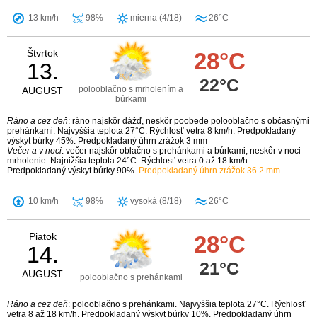
13 km/h
98%
mierna (4/18)
26°C
Štvrtok
28°C
13.
22°C
polooblačno s mrholením a
AUGUST
búrkami
Ráno a cez deň
: ráno najskôr dážď, neskôr poobede polooblačno s občasnými
prehánkami. Najvyššia teplota 27°C. Rýchlosť vetra 8 km/h. Predpokladaný
výskyt búrky 45%. Predpokladaný úhrn zrážok 3 mm
Večer a v noci
: večer najskôr oblačno s prehánkami a búrkami, neskôr v noci
mrholenie. Najnižšia teplota 24°C. Rýchlosť vetra 0 až 18 km/h.
Predpokladaný výskyt búrky 90%.
Predpokladaný úhrn zrážok 36.2 mm
10 km/h
98%
vysoká (8/18)
26°C
Piatok
28°C
14.
21°C
AUGUST
polooblačno s prehánkami
Ráno a cez deň
: polooblačno s prehánkami. Najvyššia teplota 27°C. Rýchlosť
vetra 8 až 18 km/h. Predpokladaný výskyt búrky 10%. Predpokladaný úhrn