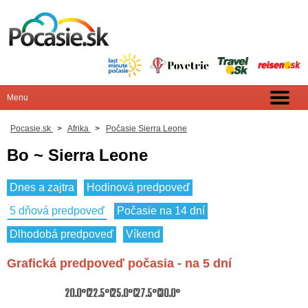
Pocasie.sk
>
Afrika
>
Počasie Sierra Leone
Bo ~ Sierra Leone
Dnes a zajtra
Hodinová predpoveď
5 dňová predpoveď
Počasie na 14 dní
Dlhodobá predpoveď
Víkend
Grafická predpoveď počasia - na 5 dní
20.0°C
22.5°C
25.0°C
27.5°C
30.0°C