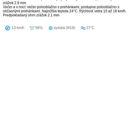
zrážok 2.9 mm
Večer a v noci
: večer polooblačno s prehánkami, postupne polooblačno s
občasnými prehánkami. Najnižšia teplota 24°C. Rýchlosť vetra 10 až 18 km/h.
Predpokladaný úhrn zrážok 2.1 mm
13 km/h
98%
vysoká (9/18)
27°C