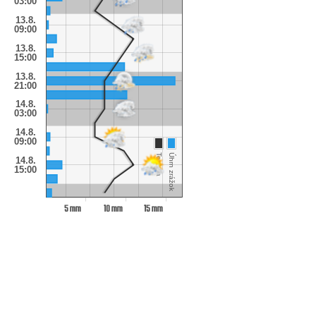
03:00
13.8.
09:00
13.8.
15:00
13.8.
21:00
14.8.
03:00
14.8.
09:00
Teplota
Úhrn zrážok
14.8.
15:00
5 mm
10 mm
15 mm