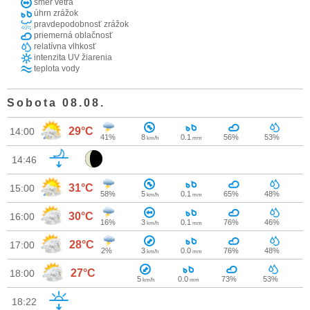
smer vetra
úhrn zrážok
pravdepodobnosť zrážok
priemerná oblačnosť
relatívna vlhkosť
intenzita UV žiarenia
teplota vody
Sobota 08.08.
29°C
14:00
41%
8
0.1
56%
53%
km/h
mm
14:46
31°C
15:00
58%
5
0.1
65%
48%
km/h
mm
30°C
16:00
16%
3
0.1
76%
46%
km/h
mm
28°C
17:00
2%
3
0.0
76%
48%
km/h
mm
27°C
18:00
5
0.0
73%
53%
km/h
mm
18:22