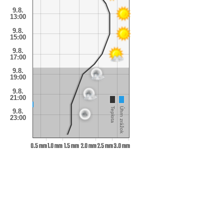
9.8.
13:00
9.8.
15:00
9.8.
17:00
9.8.
19:00
9.8.
21:00
Teplota
Úhrn zrážok
9.8.
23:00
0.5 mm
1.0 mm
1.5 mm
2.0 mm
2.5 mm
3.0 mm