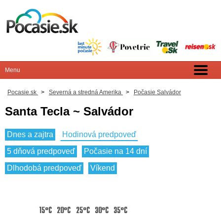
Pocasie.sk
>
Severná a stredná Amerika
>
Počasie Salvádor
Santa Tecla ~ Salvádor
Dnes a zajtra
Hodinová predpoveď
5 dňová predpoveď
Počasie na 14 dní
Dlhodobá predpoveď
Víkend
15°C
20°C
25°C
30°C
35°C