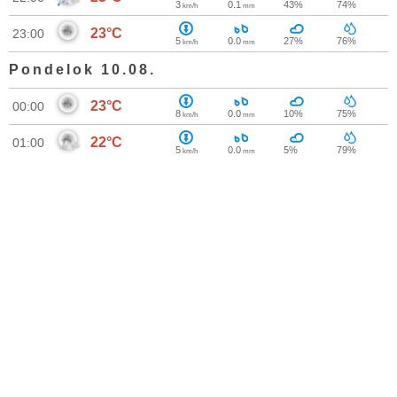
3
0.1
43%
74%
km/h
mm
23°C
23:00
5
0.0
27%
76%
km/h
mm
Pondelok 10.08.
23°C
00:00
8
0.0
10%
75%
km/h
mm
22°C
01:00
5
0.0
5%
79%
km/h
mm