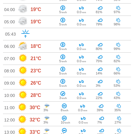
km/h
mm
19°C
04:00
5
0.0
81%
97%
km/h
mm
19°C
05:00
5
0.0
79%
98%
km/h
mm
05:43
18°C
06:00
5
0.0
80%
99%
km/h
mm
21°C
07:00
5
0.0
75%
82%
km/h
mm
23°C
08:00
5
0.0
14%
66%
km/h
mm
26°C
09:00
5
0.0
3%
53%
km/h
mm
28°C
10:00
3
0.0
22%
43%
km/h
mm
30°C
11:00
3%
8
0.0
39%
35%
km/h
mm
32°C
12:00
3%
10
0.0
7%
27%
km/h
mm
33°C
13:00