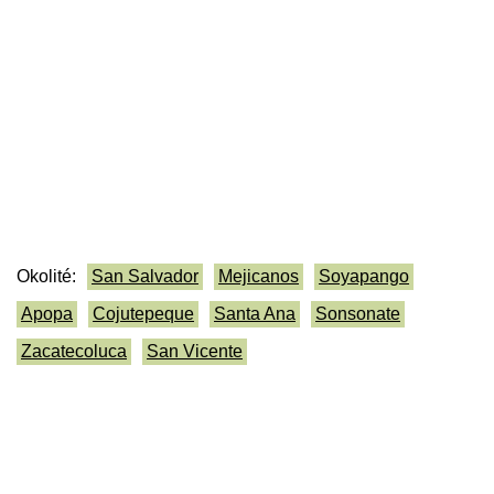
Okolité:
San Salvador
Mejicanos
Soyapango
Apopa
Cojutepeque
Santa Ana
Sonsonate
Zacatecoluca
San Vicente