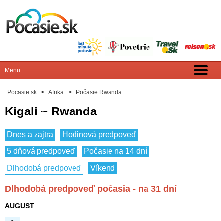
Pocasie.sk
>
Afrika
>
Počasie Rwanda
Kigali ~ Rwanda
Dnes a zajtra
Hodinová predpoveď
5 dňová predpoveď
Počasie na 14 dní
Dlhodobá predpoveď
Víkend
Dlhodobá predpoveď počasia - na 31 dní
AUGUST