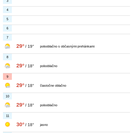
3
4
5
6
7
29°
/ 19°
polooblačno s občasnými prehánkami
8
29°
/ 18°
polooblačno
9
29°
/ 18°
čiastočne oblačno
10
29°
/ 18°
polooblačno
11
30°
/ 18°
jasno