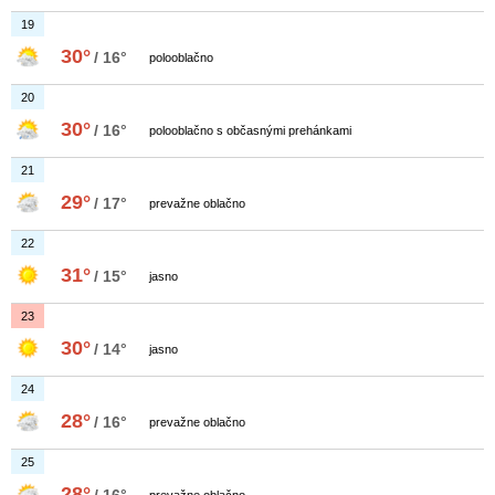
19
30°
/ 16°
polooblačno
20
30°
/ 16°
polooblačno s občasnými prehánkami
21
29°
/ 17°
prevažne oblačno
22
31°
/ 15°
jasno
23
30°
/ 14°
jasno
24
28°
/ 16°
prevažne oblačno
25
28°