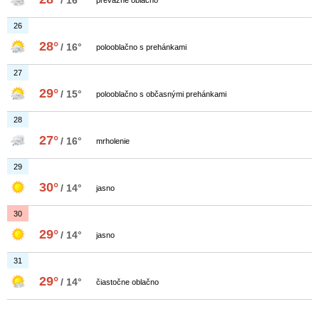
/ 16°
prevažne oblačno
26
28°
/ 16°
polooblačno s prehánkami
27
29°
/ 15°
polooblačno s občasnými prehánkami
28
27°
/ 16°
mrholenie
29
30°
/ 14°
jasno
30
29°
/ 14°
jasno
31
29°
/ 14°
čiastočne oblačno