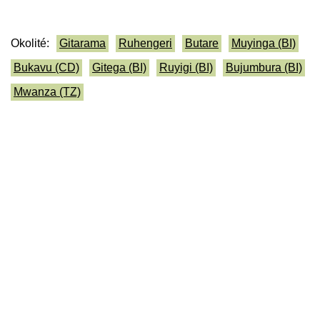
Okolité:
Gitarama
Ruhengeri
Butare
Muyinga (BI)
Bukavu (CD)
Gitega (BI)
Ruyigi (BI)
Bujumbura (BI)
Mwanza (TZ)