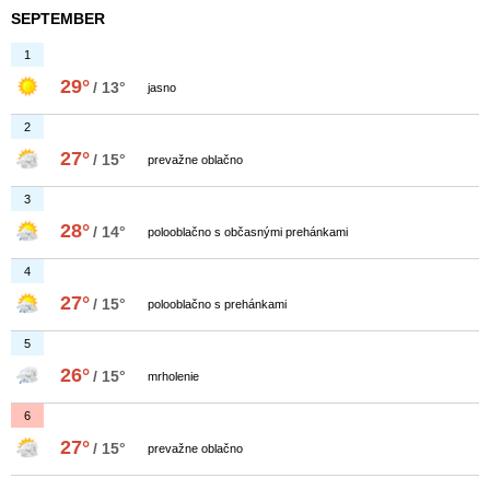
SEPTEMBER
1
29°
/ 13°
jasno
2
27°
/ 15°
prevažne oblačno
3
28°
/ 14°
polooblačno s občasnými prehánkami
4
27°
/ 15°
polooblačno s prehánkami
5
26°
/ 15°
mrholenie
6
27°
/ 15°
prevažne oblačno