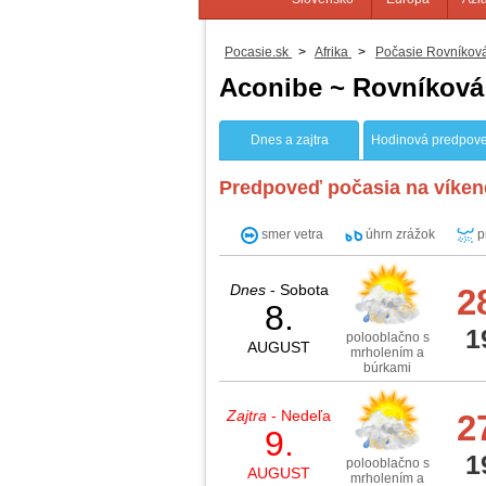
Pocasie.sk
>
Afrika
>
Počasie Rovníkov
Aconibe ~ Rovníková
Dnes a zajtra
Hodinová predpov
Predpoveď počasia na víken
smer vetra
úhrn zrážok
p
Dnes
- Sobota
2
8.
1
polooblačno s
AUGUST
mrholením a
búrkami
Zajtra
- Nedeľa
2
9.
1
polooblačno s
AUGUST
mrholením a