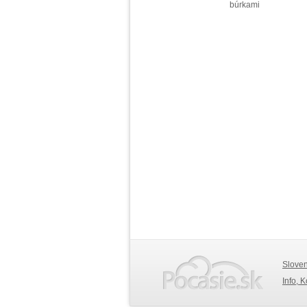
búrkami
Slove
Info, 