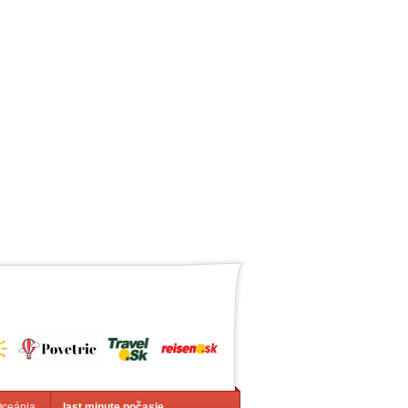
Oceánia
last minute počasie