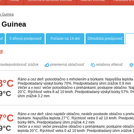
á Guinea
 Guinea
eď
5 dňová predpoveď
Počasie na 14 dní
Dlhodobá predpoveď
d
ravdepodobnosť zrážok
priemerná oblačnosť
relatívna vlhkosť
Ráno a cez deň
: polooblačno s mrholením a búrkami. Najvyššia teplota
8°C
Predpokladaný výskyt búrky 70%. Predpokladaný úhrn zrážok 0.9 mm
Večer a v noci
: večer polooblačno s prehánkami, postupne oblačno. Naj
9°C
20°C. Rýchlosť vetra 8 až 10 km/h. Predpokladaný výskyt búrky 57%. 
úhrn zrážok 3.2 mm
Ráno a cez deň
: ráno najskôr oblačno, neskôr poobede oblačno s pre
7°C
búrkami. Najvyššia teplota 27°C. Rýchlosť vetra 0 až 10 km/h. Predpok
búrky 96%. Predpokladaný úhrn zrážok 4.2 mm
9°C
Večer a v noci
: večer prevažne oblačno s prehánkami, postupne oblačn
teplota 20°C. Rýchlosť vetra 0 až 10 km/h. Predpokladaný úhrn zrážok