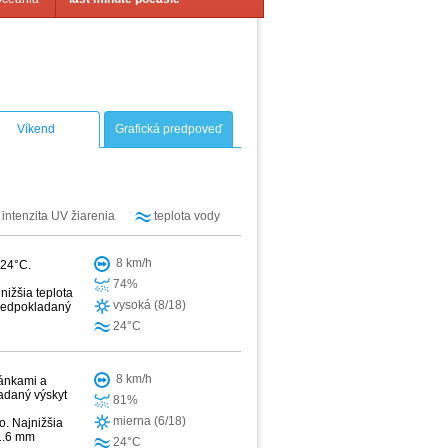
Víkend
Grafická predpoveď
intenzita UV žiarenia
teplota vody
8 km/h
 24°C.
74%
nižšia teplota
vysoká (8/18)
Predpokladaný
24°C
8 km/h
hánkami a
ladaný výskyt
81%
mierna (6/18)
o. Najnižšia
 1.6 mm
24°C