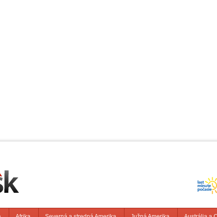
a
Afrika
Severná a stredná Amerika
Južná Amerika
Austrália a 