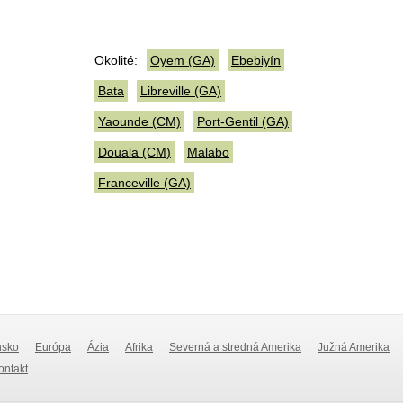
Okolité:
Oyem (GA)
Ebebiyín
Bata
Libreville (GA)
Yaounde (CM)
Port-Gentil (GA)
Douala (CM)
Malabo
Franceville (GA)
nsko
Európa
Ázia
Afrika
Severná a stredná Amerika
Južná Amerika
Kontakt