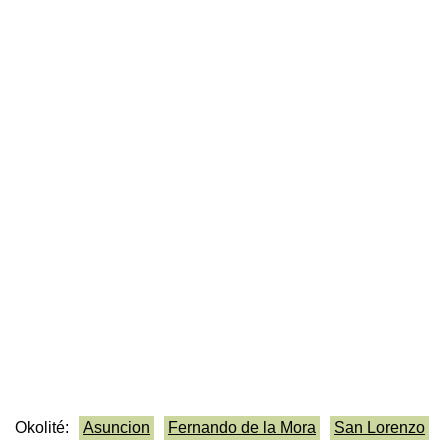
Okolité:
Asuncion
Fernando de la Mora
San Lorenzo