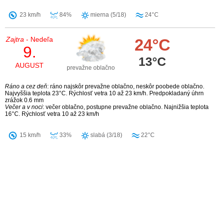
23 km/h
84%
mierna (5/18)
24°C
Zajtra
- Nedeľa
24°C
9.
13°C
AUGUST
prevažne oblačno
Ráno a cez deň
: ráno najskôr prevažne oblačno, neskôr poobede oblačno.
Najvyššia teplota 23°C. Rýchlosť vetra 10 až 23 km/h. Predpokladaný úhrn
zrážok 0.6 mm
Večer a v noci
: večer oblačno, postupne prevažne oblačno. Najnižšia teplota
16°C. Rýchlosť vetra 10 až 23 km/h
15 km/h
33%
slabá (3/18)
22°C