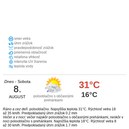
smer vetra
úhrn zrážok
pravdepodobnosť zrážok
priemerná oblačnosť
relatívna vlhkosť
intenzita UV žiarenia
teplota vody
Dnes
- Sobota
31°C
8.
16°C
polooblačno s občasnými
AUGUST
prehánkami
Ráno a cez deň
: polooblačno. Najvyššia teplota 31°C. Rýchlosť vetra 18
až 35 km/h. Predpokladaný úhrn zrážok 0.2 mm
Večer a v noci
: večer najskôr polooblačno s občasnými prehánkami, neskôr v
noci polooblačno s prehánkami. Najnižšia teplota 18°C. Rýchlosť vetra 8
až 30 km/h. Predpokladaný úhrn zrážok 1.7 mm