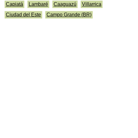
Capiatá
Lambaré
Caaguazú
Villarrica
Ciudad del Este
Campo Grande (BR)