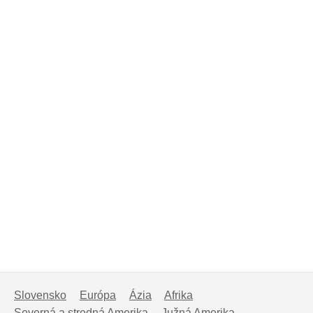
Slovensko
Európa
Ázia
Afrika
Severná a stredná Amerika
Južná Amerika