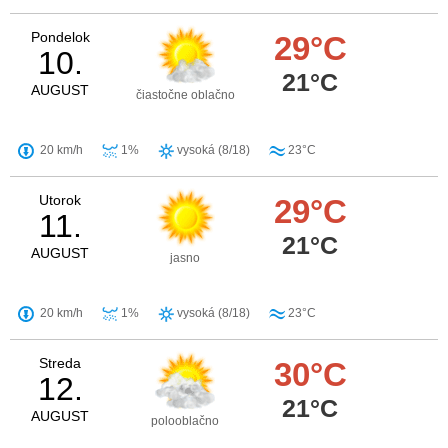
Pondelok
29°C
10.
21°C
AUGUST
čiastočne oblačno
20 km/h
1%
vysoká (8/18)
23°C
Utorok
29°C
11.
21°C
AUGUST
jasno
20 km/h
1%
vysoká (8/18)
23°C
Streda
30°C
12.
21°C
AUGUST
polooblačno