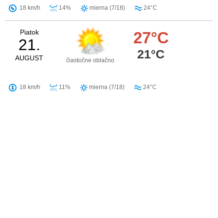
18 km/h
14%
mierna (7/18)
24°C
Piatok
27°C
21.
21°C
AUGUST
čiastočne oblačno
18 km/h
11%
mierna (7/18)
24°C