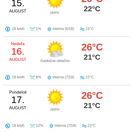
15.
22°C
AUGUST
jasno
18 km/h
1%
mierna (6/18)
23°C
Nedeľa
26°C
16.
21°C
AUGUST
čiastočne oblačno
18 km/h
6%
mierna (7/18)
23°C
Pondelok
26°C
17.
21°C
AUGUST
jasno
18 km/h
12%
mierna (7/18)
23°C