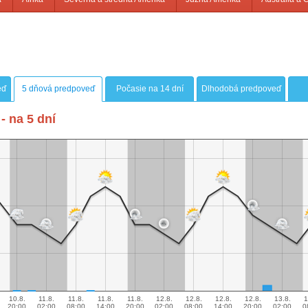
eď
5 dňová predpoveď
Počasie na 14 dní
Dlhodobá predpoveď
- na 5 dní
10.8.
11.8.
11.8.
11.8.
11.8.
12.8.
12.8.
12.8.
12.8.
13.8.
1
20:00
02:00
08:00
14:00
20:00
02:00
08:00
14:00
20:00
02:00
0