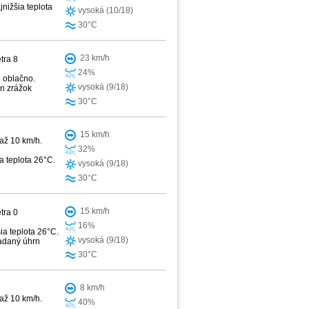
jnižšia teplota
vysoká (10/18)
30°C
23 km/h
tra 8
24%
e oblačno.
vysoká (9/18)
rn zrážok
30°C
15 km/h
 až 10 km/h.
32%
a teplota 26°C.
vysoká (9/18)
30°C
15 km/h
tra 0
16%
ia teplota 26°C.
vysoká (9/18)
ladaný úhrn
30°C
8 km/h
 až 10 km/h.
40%