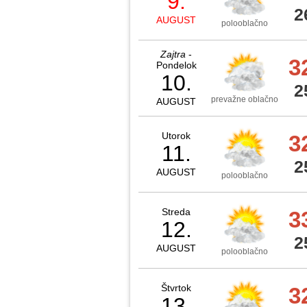
9.
2
AUGUST
polooblačno
Zajtra
-
3
Pondelok
10.
2
prevažne oblačno
AUGUST
Utorok
3
11.
2
AUGUST
polooblačno
Streda
3
12.
2
AUGUST
polooblačno
Štvrtok
3
13.