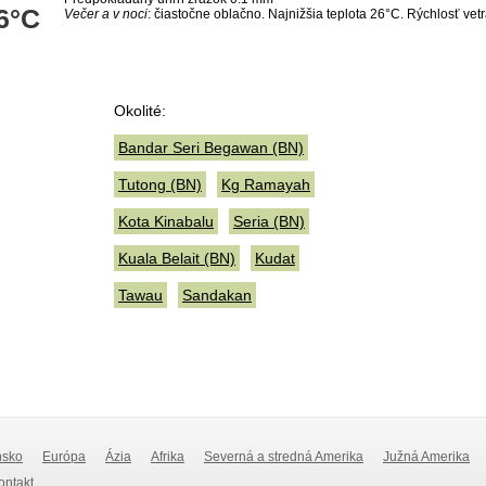
6°C
Večer a v noci
: čiastočne oblačno. Najnižšia teplota 26°C. Rýchlosť vet
Okolité:
Bandar Seri Begawan (BN)
Tutong (BN)
Kg Ramayah
Kota Kinabalu
Seria (BN)
Kuala Belait (BN)
Kudat
Tawau
Sandakan
nsko
Európa
Ázia
Afrika
Severná a stredná Amerika
Južná Amerika
Kontakt