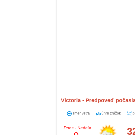
Victoria - Predpoveď počasia
smer vetra
úhrn zrážok
p
Dnes
- Nedeľa
3