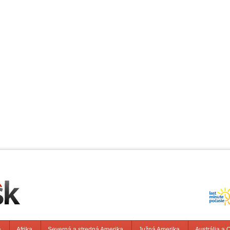
a
Afrika
Severná a stredná Amerika
Južná Amerika
Austrália a 