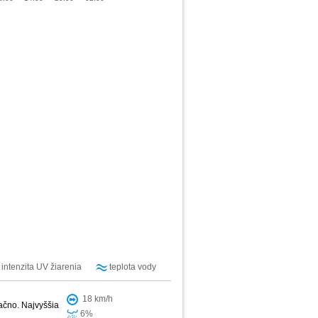
intenzita UV žiarenia
teplota vody
18 km/h
ačno. Najvyššia
6%