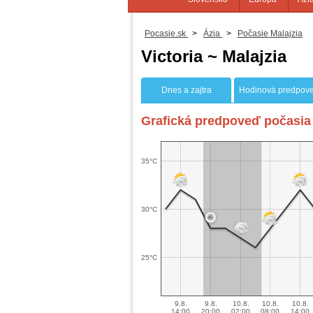
Pocasie.sk
>
Ázia
>
Počasie Malajzia
Victoria ~ Malajzia
Dnes a zajtra
Hodinová predpov
Grafická predpoveď počasia 
35°C
30°C
25°C
9.8.
9.8.
10.8.
10.8.
10.8.
14:00
20:00
02:00
08:00
14:00