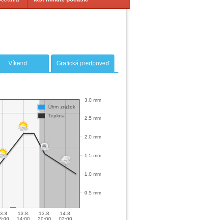
Víkend
Grafická predpoveď
3.0 mm
Úhrn zrážok
Teplota
2.5 mm
2.0 mm
1.5 mm
1.0 mm
0.5 mm
3.8.
13.8.
13.8.
14.8.
8:00
14:00
20:00
02:00