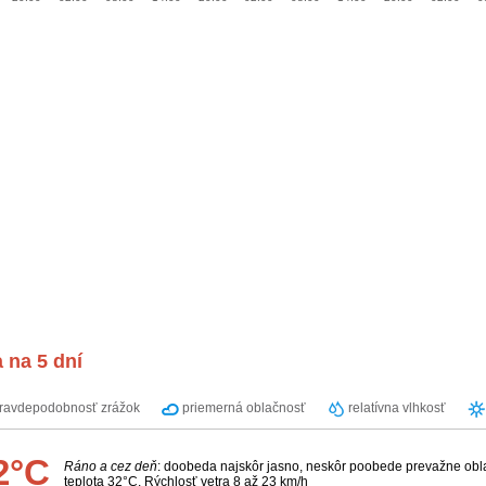
 na 5 dní
ravdepodobnosť zrážok
priemerná oblačnosť
relatívna vlhkosť
2°C
Ráno a cez deň
: doobeda najskôr jasno, neskôr poobede prevažne obl
teplota 32°C. Rýchlosť vetra 8 až 23 km/h