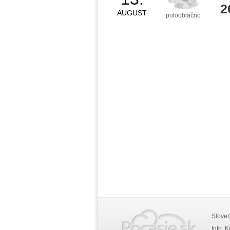
2
AUGUST
polooblačno
Slove
Info, 