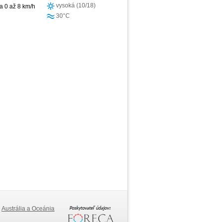
vysoká (10/18)
ra 0 až 8 km/h
30°C
Austrália a Oceánia