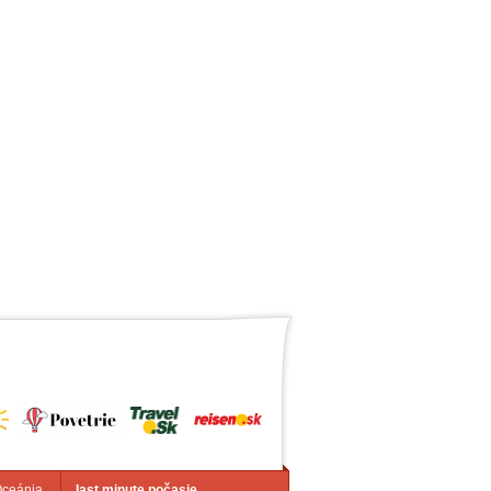
Oceánia
last minute počasie