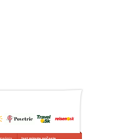
Oceánia
last minute počasie