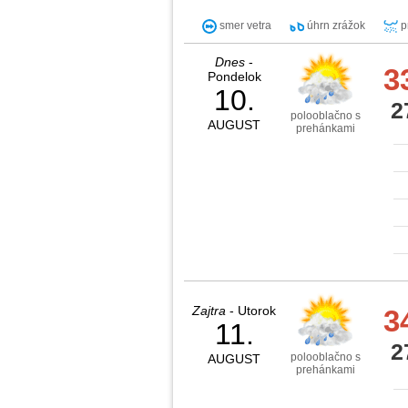
smer vetra
úhrn zrážok
p
Dnes
-
3
Pondelok
10.
2
polooblačno s
AUGUST
prehánkami
Zajtra
- Utorok
3
11.
2
polooblačno s
AUGUST
prehánkami