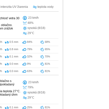
intenzita UV žiarenia
teplota vody
23 km/h
chlosť vetra 30
48%
e oblačno.
vysoká (8/18)
hrn zrážok
29°C
/h
0.5
mm
84%
68%
/h
0.8
mm
79%
65%
/h
0.1
mm
32%
70%
/h
0.0
mm
9%
81%
/h
0.0
mm
63%
81%
oblačno s
23 km/h
edpokladaný
79%
ia teplota 27°C.
vysoká (8/18)
okladaný úhrn
29°C
/h
0.1
mm
25%
81%