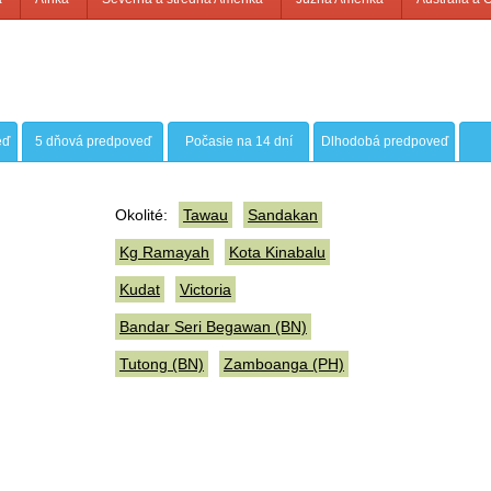
eď
5 dňová predpoveď
Počasie na 14 dní
Dlhodobá predpoveď
Okolité:
Tawau
Sandakan
Kg Ramayah
Kota Kinabalu
Kudat
Victoria
Bandar Seri Begawan (BN)
Tutong (BN)
Zamboanga (PH)