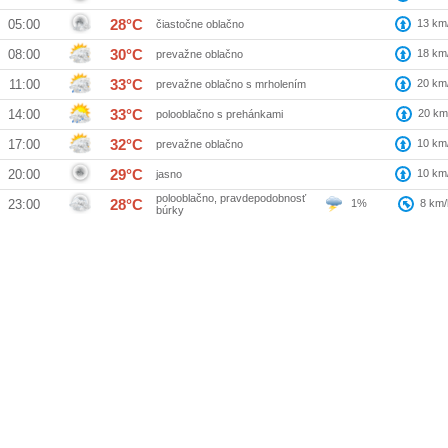
28°C
13
km
05:00
čiastočne oblačno
30°C
18
km
08:00
prevažne oblačno
33°C
20
km
11:00
prevažne oblačno s mrholením
33°C
20
km
14:00
polooblačno s prehánkami
32°C
10
km
17:00
prevažne oblačno
29°C
10
km
20:00
jasno
polooblačno, pravdepodobnosť
28°C
1%
8
km/
23:00
búrky