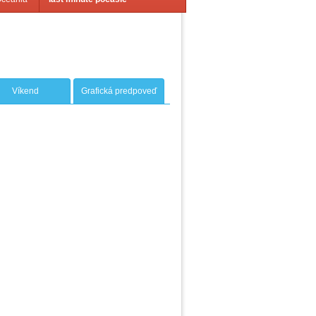
Víkend
Grafická predpoveď