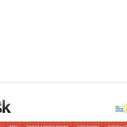
a
Afrika
Severná a stredná Amerika
Južná Amerika
Austrália a 