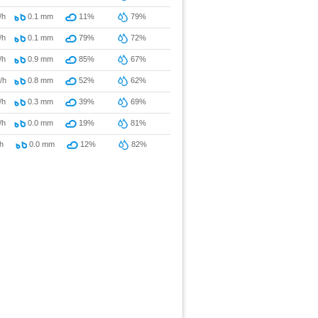
/h
0.1
mm
11%
79%
/h
0.1
mm
79%
72%
/h
0.9
mm
85%
67%
/h
0.8
mm
52%
62%
/h
0.3
mm
39%
69%
/h
0.0
mm
19%
81%
h
0.0
mm
12%
82%