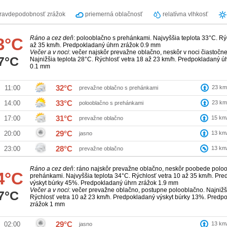
ravdepodobnosť zrážok
priemerná oblačnosť
relatívna vlhkosť
Ráno a cez deň
: polooblačno s prehánkami. Najvyššia teplota 33°C. Rý
3°C
až 35 km/h. Predpokladaný úhrn zrážok 0.9 mm
Večer a v noci
: večer najskôr prevažne oblačno, neskôr v noci čiastočn
7°C
Najnižšia teplota 28°C. Rýchlosť vetra 18 až 23 km/h. Predpokladaný ú
0.1 mm
32°C
23
km
11:00
prevažne oblačno s prehánkami
33°C
23
km
14:00
polooblačno s prehánkami
31°C
15
km
17:00
prevažne oblačno
29°C
13
km
20:00
jasno
28°C
13
km
23:00
prevažne oblačno
Ráno a cez deň
: ráno najskôr prevažne oblačno, neskôr poobede polo
4°C
prehánkami. Najvyššia teplota 34°C. Rýchlosť vetra 10 až 35 km/h. Pr
výskyt búrky 45%. Predpokladaný úhrn zrážok 1.9 mm
Večer a v noci
: večer prevažne oblačno, postupne polooblačno. Najnižš
7°C
Rýchlosť vetra 10 až 23 km/h. Predpokladaný výskyt búrky 13%. Predp
zrážok 1 mm
29°C
13
km
02:00
jasno