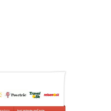
Oceánia
last minute počasie