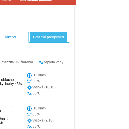
Víkend
Grafická predpoveď
intenzita UV žiarenia
teplota vody
13 km/h
e oblačno.
60%
skyt búrky 43%.
vysoká (10/18)
30°C
 doobeda
18 km/h
h.
88%
čno s
vysoká (9/18)
/h.
30°C