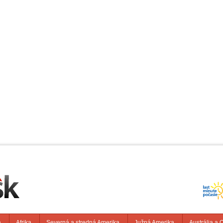
a
Afrika
Severná a stredná Amerika
Južná Amerika
Austrália a 