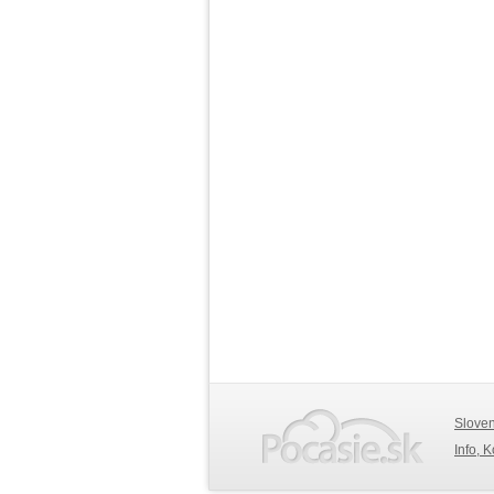
Slove
Info, 