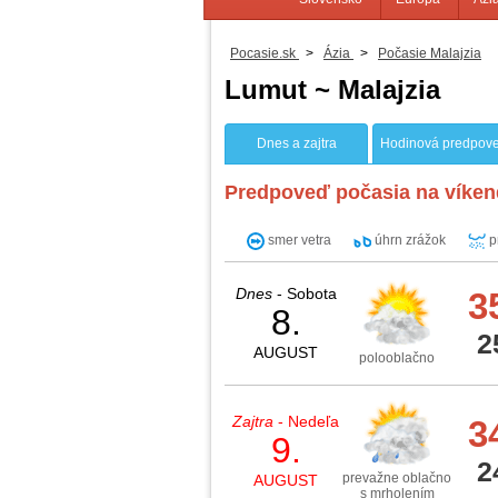
Pocasie.sk
>
Ázia
>
Počasie Malajzia
Lumut ~ Malajzia
Dnes a zajtra
Hodinová predpov
Predpoveď počasia na víken
smer vetra
úhrn zrážok
p
Dnes
- Sobota
3
8.
2
AUGUST
polooblačno
Zajtra
- Nedeľa
3
9.
2
prevažne oblačno
AUGUST
s mrholením