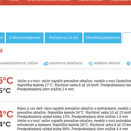
eď
5 dňová predpoveď
Počasie na 14 dní
Dlhodobá predpoveď
d
ravdepodobnosť zrážok
priemerná oblačnosť
relatívna vlhkosť
5°C
Večer a v noci
: večer najskôr prevažne oblačno, neskôr v noci čiastočn
Najnižšia teplota 27°C. Rýchlosť vetra 8 až 18 km/h. Predpokladaný vý
5°C
Predpokladaný úhrn zrážok 2.4 mm
Ráno a cez deň
: ráno najskôr prevažne oblačno s prehánkami, neskôr
4°C
prevažne oblačno. Najvyššia teplota 34°C. Rýchlosť vetra 10 až 23 km/
Predpokladaný výskyt búrky 13%. Predpokladaný úhrn zrážok 1.6 mm
Večer a v noci
: večer najskôr prevažne oblačno, neskôr v noci poloobla
4°C
mrholením a búrkami. Najnižšia teplota 26°C. Rýchlosť vetra 8 až 23 km
Predpokladaný výskyt búrky 88%. Predpokladaný úhrn zrážok 4.4 mm