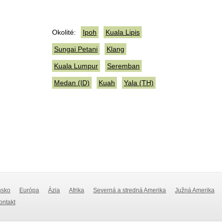
Okolité:
Ipoh
Kuala Lipis
Sungai Petani
Klang
Kuala Lumpur
Seremban
Medan (ID)
Kuah
Yala (TH)
nsko
Európa
Ázia
Afrika
Severná a stredná Amerika
Južná Amerika
Kontakt