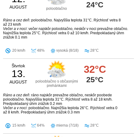
24°C
AUGUST
polooblačno
Ráno a cez deň
: polooblačno. Najvyššia teplota 31°C. Rýchlosť vetra 8
až 23 km/h
Večer a v noci
: večer najskôr polooblačno, neskôr v noci prevažne oblačno.
Najnižšia teplota 25°C. Rýchlosť vetra 0 až 10 km/h. Predpokladaný úhrn
zrážok 0.1 mm
20 km/h
48%
vysoká (8/18)
28°C
Štvrtok
32°C
13.
25°C
polooblačno s občasnými
AUGUST
prehánkami
Ráno a cez deň
: ráno najskôr prevažne oblačno, neskôr poobede
polooblačno. Najvyššia teplota 31°C. Rýchlosť vetra 8 až 18 km/h.
Predpokladaný úhrn zrážok 0.2 mm
Večer a v noci
: polooblačno. Najnižšia teplota 26°C. Rýchlosť vetra 0
až 8 km/h. Predpokladaný úhrn zrážok 0.3 mm
15 km/h
64%
mierna (7/18)
28°C