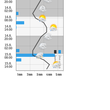
20:00
14.8.
02:00
14.8.
08:00
14.8.
14:00
14.8.
20:00
15.8.
02:00
15.8.
Teplota
Úhrn zrážok
08:00
15.8.
14:00
1 mm
2 mm
3 mm
4 mm
5 mm