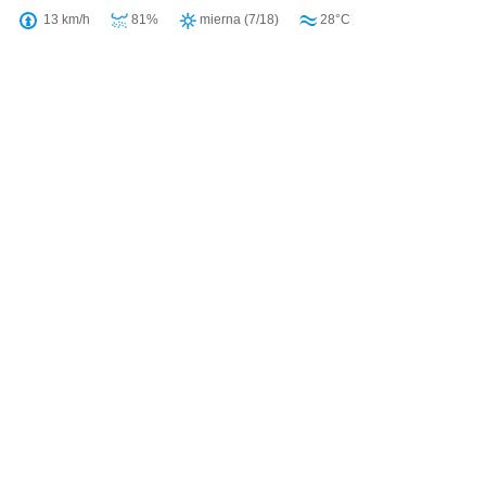
13 km/h
81%
mierna (7/18)
28°C