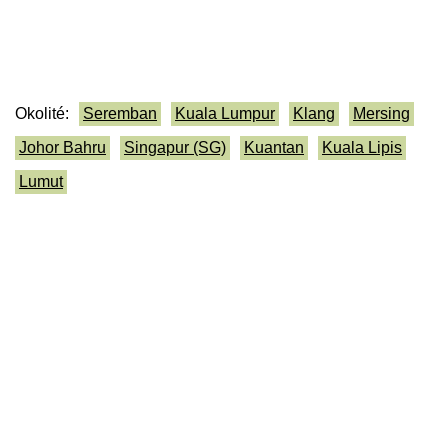
Okolité:
Seremban
Kuala Lumpur
Klang
Mersing
Johor Bahru
Singapur (SG)
Kuantan
Kuala Lipis
Lumut