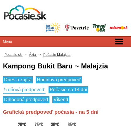
Pocasie.sk
>
Ázia
>
Počasie Malajzia
Kampong Bukit Baru ~ Malajzia
Dnes a zajtra
Hodinová predpoveď
5 dňová predpoveď
Počasie na 14 dní
Dlhodobá predpoveď
Víkend
Grafická predpoveď počasia - na 5 dní
20°C
25°C
30°C
35°C