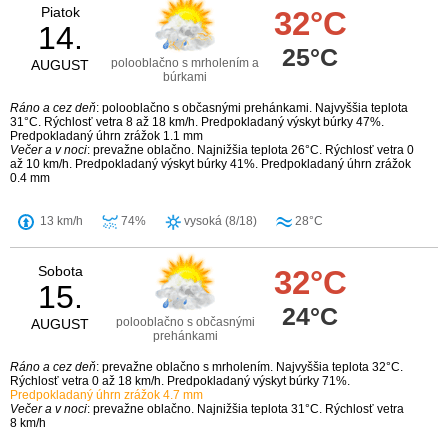
Piatok
32°C
14.
25°C
polooblačno s mrholením a
AUGUST
búrkami
Ráno a cez deň
: polooblačno s občasnými prehánkami. Najvyššia teplota
31°C. Rýchlosť vetra 8 až 18 km/h. Predpokladaný výskyt búrky 47%.
Predpokladaný úhrn zrážok 1.1 mm
Večer a v noci
: prevažne oblačno. Najnižšia teplota 26°C. Rýchlosť vetra 0
až 10 km/h. Predpokladaný výskyt búrky 41%. Predpokladaný úhrn zrážok
0.4 mm
13 km/h
74%
vysoká (8/18)
28°C
Sobota
32°C
15.
24°C
polooblačno s občasnými
AUGUST
prehánkami
Ráno a cez deň
: prevažne oblačno s mrholením. Najvyššia teplota 32°C.
Rýchlosť vetra 0 až 18 km/h. Predpokladaný výskyt búrky 71%.
Predpokladaný úhrn zrážok 4.7 mm
Večer a v noci
: prevažne oblačno. Najnižšia teplota 31°C. Rýchlosť vetra
8 km/h