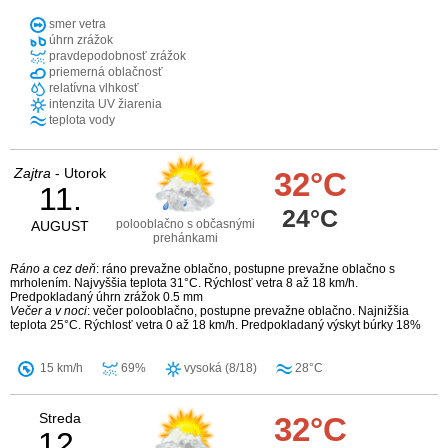
smer vetra
úhrn zrážok
pravdepodobnosť zrážok
priemerná oblačnosť
relatívna vlhkosť
intenzita UV žiarenia
teplota vody
Zajtra
- Utorok
32°C
11.
24°C
polooblačno s občasnými
AUGUST
prehánkami
Ráno a cez deň
: ráno prevažne oblačno, postupne prevažne oblačno s
mrholením. Najvyššia teplota 31°C. Rýchlosť vetra 8 až 18 km/h.
Predpokladaný úhrn zrážok 0.5 mm
Večer a v noci
: večer polooblačno, postupne prevažne oblačno. Najnižšia
teplota 25°C. Rýchlosť vetra 0 až 18 km/h. Predpokladaný výskyt búrky 18%
15 km/h
69%
vysoká (8/18)
28°C
Streda
32°C
12.