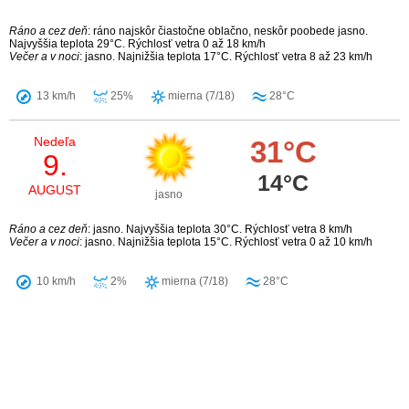
Ráno a cez deň
: ráno najskôr čiastočne oblačno, neskôr poobede jasno.
Najvyššia teplota 29°C. Rýchlosť vetra 0 až 18 km/h
Večer a v noci
: jasno. Najnižšia teplota 17°C. Rýchlosť vetra 8 až 23 km/h
13 km/h
25%
mierna (7/18)
28°C
Nedeľa
31°C
9.
14°C
AUGUST
jasno
Ráno a cez deň
: jasno. Najvyššia teplota 30°C. Rýchlosť vetra 8 km/h
Večer a v noci
: jasno. Najnižšia teplota 15°C. Rýchlosť vetra 0 až 10 km/h
10 km/h
2%
mierna (7/18)
28°C