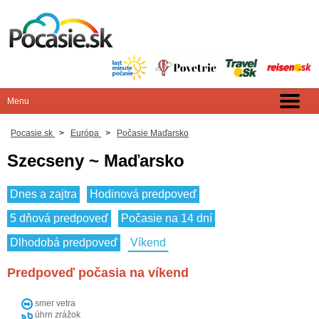
Pocasie.sk
>
Európa
>
Počasie Maďarsko
Szecseny ~ Maďarsko
Dnes a zajtra
Hodinová predpoveď
5 dňová predpoveď
Počasie na 14 dní
Dlhodobá predpoveď
Víkend
Predpoveď počasia na víkend
smer vetra
úhrn zrážok