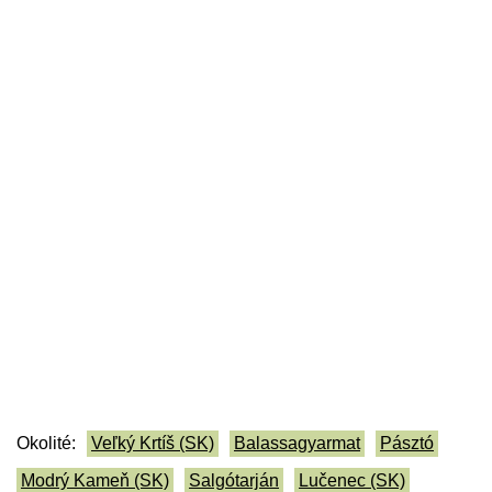
Okolité:
Veľký Krtíš (SK)
Balassagyarmat
Pásztó
Modrý Kameň (SK)
Salgótarján
Lučenec (SK)