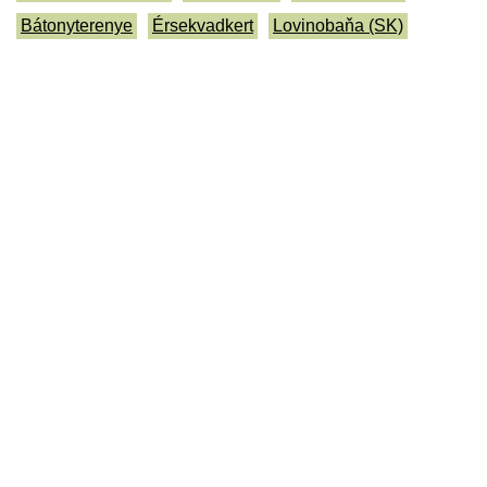
Bátonyterenye
Érsekvadkert
Lovinobaňa (SK)