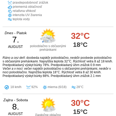
pravdepodobnosť zrážok
priemerná oblačnosť
relatívna vlhkosť
intenzita UV žiarenia
teplota vody
Dnes
- Piatok
32°C
7.
18°C
polooblačno s občasnými
AUGUST
prehánkami
Ráno a cez deň
: doobeda najskôr polooblačno, neskôr poobede polooblačno
s občasnými prehánkami. Najvyššia teplota 32°C. Rýchlosť vetra 8 až 18 km/h.
Predpokladaný výskyt búrky 78%. Predpokladaný úhrn zrážok 0.9 mm
Večer a v noci
: večer najskôr polooblačno s občasnými prehánkami, neskôr v
noci polooblačno. Najnižšia teplota 18°C. Rýchlosť vetra 8 až 30 km/h.
Predpokladaný výskyt búrky 88%. Predpokladaný úhrn zrážok 2.1 mm
18 km/h
92%
mierna (6/18)
28°C
Zajtra
- Sobota
30°C
8.
15°C
AUGUST
čiastočne oblačno