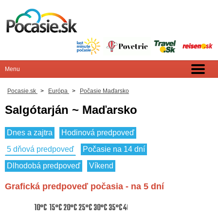
Pocasie.sk
>
Európa
>
Počasie Maďarsko
Salgótarján ~ Maďarsko
Dnes a zajtra
Hodinová predpoveď
5 dňová predpoveď
Počasie na 14 dní
Dlhodobá predpoveď
Víkend
Grafická predpoveď počasia - na 5 dní
10°C
15°C
20°C
25°C
30°C
35°C
40°C