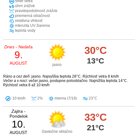
smer vetra
úhrn zrážok
pravdepodobnosť zrážok
priemerná oblačnosť
relatívna vlhkosť
intenzita UV žiarenia
teplota vody
Dnes
- Nedeľa
30°C
9.
13°C
AUGUST
jasno
Ráno a cez deň
: jasno. Najvyššia teplota 28°C. Rýchlosť vetra 8 km/h
Večer a v noci
: večer jasno, postupne polooblačno. Najnižšia teplota 14°C.
Rýchlosť vetra 8 až 10 km/h
10 km/h
2%
mierna (7/18)
23°C
Zajtra
-
33°C
Pondelok
10.
21°C
čiastočne oblačno
AUGUST