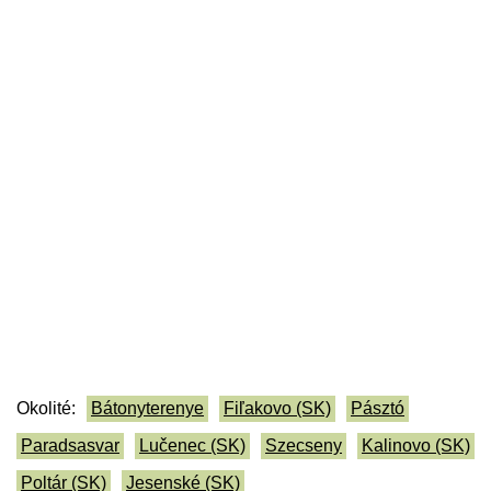
Okolité:
Bátonyterenye
Fiľakovo (SK)
Pásztó
Paradsasvar
Lučenec (SK)
Szecseny
Kalinovo (SK)
Poltár (SK)
Jesenské (SK)