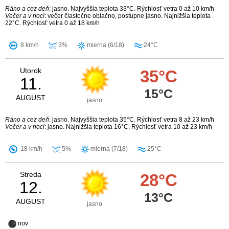
Ráno a cez deň
: jasno. Najvyššia teplota 33°C. Rýchlosť vetra 0 až 10 km/h
Večer a v noci
: večer čiastočne oblačno, postupne jasno. Najnižšia teplota
22°C. Rýchlosť vetra 0 až 18 km/h
8 km/h
3%
mierna (6/18)
24°C
Utorok
35°C
11.
15°C
AUGUST
jasno
Ráno a cez deň
: jasno. Najvyššia teplota 35°C. Rýchlosť vetra 8 až 23 km/h
Večer a v noci
: jasno. Najnižšia teplota 16°C. Rýchlosť vetra 10 až 23 km/h
18 km/h
5%
mierna (7/18)
25°C
Streda
28°C
12.
13°C
AUGUST
jasno
nov