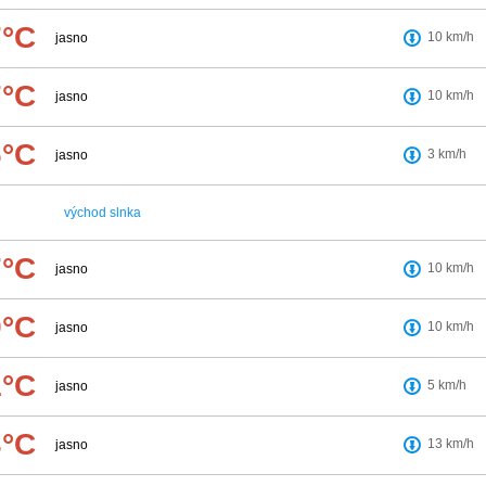
7°C
10
km/h
jasno
7°C
10
km/h
jasno
6°C
3
km/h
jasno
východ slnka
7°C
10
km/h
jasno
9°C
10
km/h
jasno
1°C
5
km/h
jasno
3°C
13
km/h
jasno