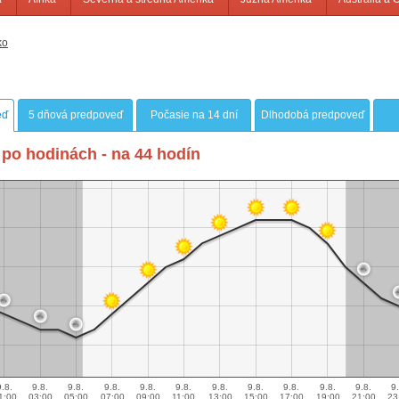
ko
eď
5 dňová predpoveď
Počasie na 14 dní
Dlhodobá predpoveď
po hodinách - na 44 hodín
9.8.
9.8.
9.8.
9.8.
9.8.
9.8.
9.8.
9.8.
9.8.
9.8.
9.8.
9.
1:00
03:00
05:00
07:00
09:00
11:00
13:00
15:00
17:00
19:00
21:00
23