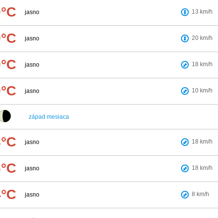
9°C
13
km/h
jasno
9°C
20
km/h
jasno
9°C
18
km/h
jasno
9°C
10
km/h
jasno
západ mesiaca
8°C
18
km/h
jasno
6°C
18
km/h
jasno
4°C
8
km/h
jasno