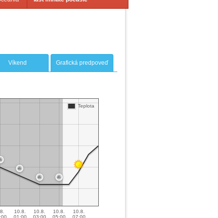
Víkend
Grafická predpoveď
Teplota
8.
10.8.
10.8.
10.8.
10.8.
:00
01:00
03:00
05:00
07:00