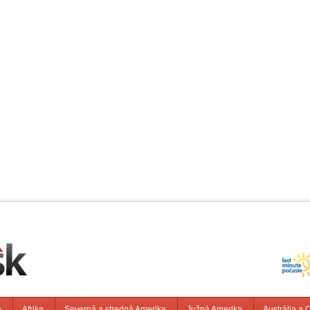
a
Afrika
Severná a stredná Amerika
Južná Amerika
Austrália a 