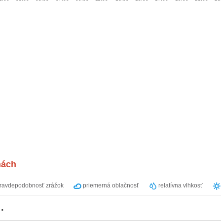
nách
ravdepodobnosť zrážok
priemerná oblačnosť
relatívna vlhkosť
.