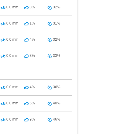
0.0
mm
0%
32%
0.0
mm
1%
31%
0.0
mm
4%
32%
0.0
mm
3%
33%
0.0
mm
4%
36%
0.0
mm
5%
40%
0.0
mm
9%
46%