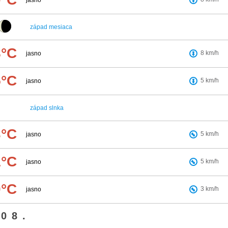
jasno
západ mesiaca
8°C
8
km/h
jasno
5°C
5
km/h
jasno
západ slnka
3°C
5
km/h
jasno
1°C
5
km/h
jasno
0°C
3
km/h
jasno
08.