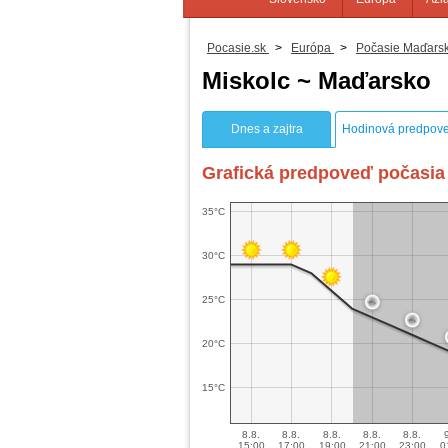
Pocasie.sk
>
Európa
>
Počasie Maďars
Miskolc ~ Maďarsko
Dnes a zajtra
Hodinová predpov
Grafická predpoveď počasia 
35°C
30°C
25°C
20°C
15°C
8.8.
8.8.
8.8.
8.8.
8.8.
15:00
17:00
19:00
21:00
23:00
0