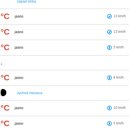
západ slnka
3°C
13
km/h
jasno
2°C
13
km/h
jasno
1°C
5
km/h
jasno
.
0°C
8
km/h
jasno
východ mesiaca
9°C
10
km/h
jasno
8°C
5
km/h
jasno