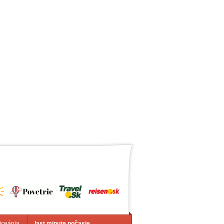
Oceánia
last minute počasie