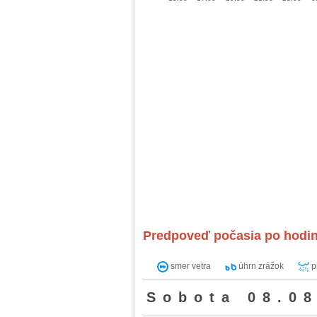
Predpoveď počasia po hodi
smer vetra
úhrn zrážok
p
Sobota 08.08