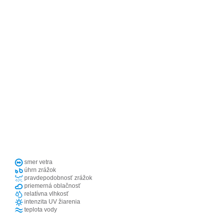
smer vetra
úhrn zrážok
pravdepodobnosť zrážok
priemerná oblačnosť
relatívna vlhkosť
intenzita UV žiarenia
teplota vody