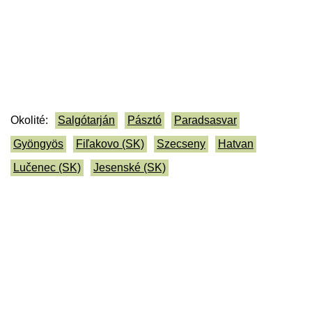
Okolité:
Salgótarján
Pásztó
Paradsasvar
Gyöngyös
Fiľakovo (SK)
Szecseny
Hatvan
Lučenec (SK)
Jesenské (SK)