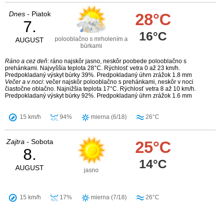
Dnes
- Piatok
28°C
7.
16°C
polooblačno s mrholením a
AUGUST
búrkami
Ráno a cez deň
: ráno najskôr jasno, neskôr poobede polooblačno s
prehánkami. Najvyššia teplota 28°C. Rýchlosť vetra 0 až 23 km/h.
Predpokladaný výskyt búrky 39%. Predpokladaný úhrn zrážok 1.8 mm
Večer a v noci
: večer najskôr polooblačno s prehánkami, neskôr v noci
čiastočne oblačno. Najnižšia teplota 17°C. Rýchlosť vetra 8 až 10 km/h.
Predpokladaný výskyt búrky 92%. Predpokladaný úhrn zrážok 1.6 mm
15 km/h
94%
mierna (6/18)
26°C
Zajtra
- Sobota
25°C
8.
14°C
AUGUST
jasno
15 km/h
17%
mierna (7/18)
26°C