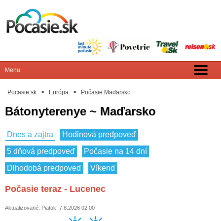
Pocasie.sk
>
Európa
>
Počasie Maďarsko
Bátonyterenye ~ Maďarsko
Dnes a zajtra
Hodinová predpoveď
5 dňová predpoveď
Počasie na 14 dní
Dlhodobá predpoveď
Víkend
Počasie teraz - Lucenec
Aktualizované: Piatok, 7.8.2026 02:00