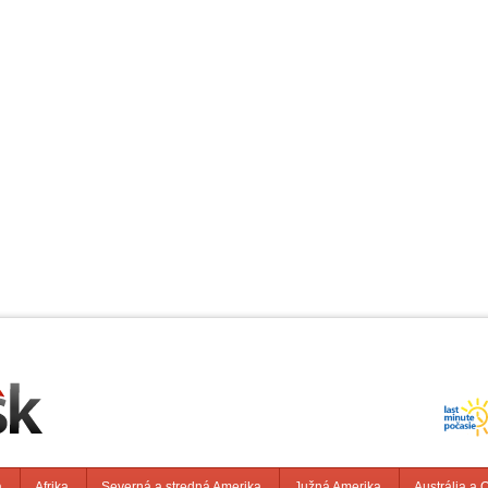
a
Afrika
Severná a stredná Amerika
Južná Amerika
Austrália a 