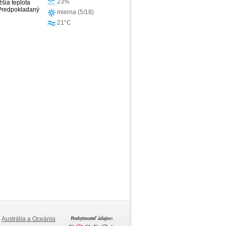
23%
žšia teplota
 Predpokladaný
mierna (5/18)
21°C
Austrália a Oceánia