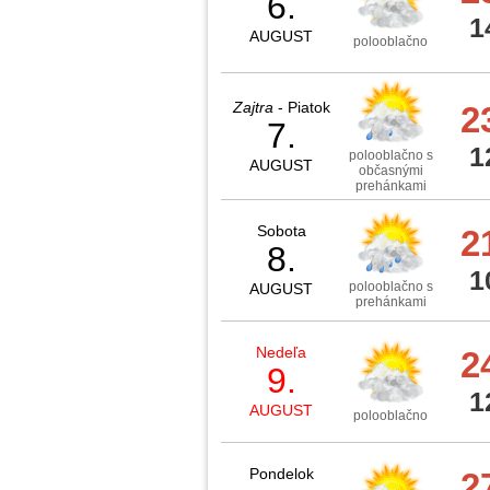
6.
1
AUGUST
polooblačno
Zajtra
- Piatok
2
7.
1
polooblačno s
AUGUST
občasnými
prehánkami
Sobota
2
8.
1
polooblačno s
AUGUST
prehánkami
Nedeľa
2
9.
1
AUGUST
polooblačno
Pondelok
2