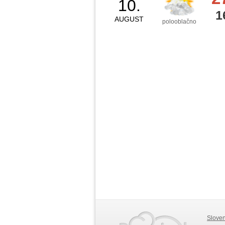
10.
1
AUGUST
polooblačno
Slove