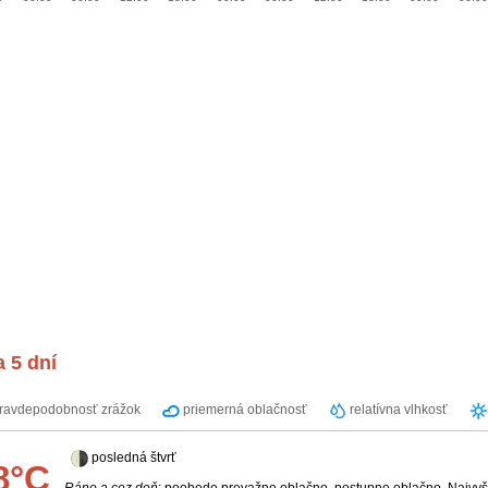
 5 dní
ravdepodobnosť zrážok
priemerná oblačnosť
relatívna vlhkosť
posledná štvrť
8°C