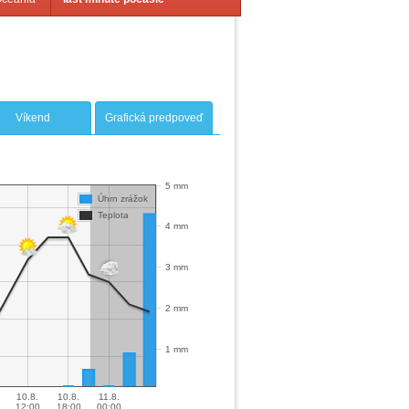
Víkend
Grafická predpoveď
5 mm
Úhrn zrážok
Teplota
4 mm
3 mm
2 mm
1 mm
10.8.
10.8.
11.8.
12:00
18:00
00:00