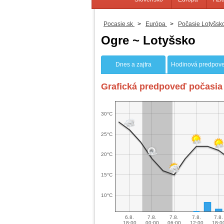
Pocasie.sk
>
Európa
>
Počasie Lotyšsk
Ogre ~ Lotyšsko
Dnes a zajtra
Hodinová predpov
Grafická predpoveď počasia 
30°C
25°C
20°C
15°C
10°C
6.8.
7.8.
7.8.
7.8.
7.8.
18:00
00:00
06:00
12:00
18:0