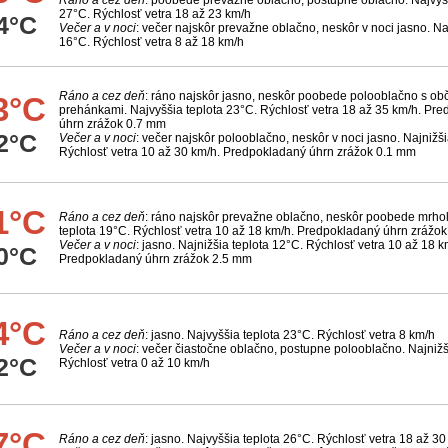
Ráno a cez deň
: poobede prevažne oblačno, postupne oblačno. Najvyšš
27°C. Rýchlosť vetra 18 až 23 km/h
4°C
Večer a v noci
: večer najskôr prevažne oblačno, neskôr v noci jasno. Na
16°C. Rýchlosť vetra 8 až 18 km/h
Ráno a cez deň
: ráno najskôr jasno, neskôr poobede polooblačno s o
3°C
prehánkami. Najvyššia teplota 23°C. Rýchlosť vetra 18 až 35 km/h. Pr
úhrn zrážok 0.7 mm
2°C
Večer a v noci
: večer najskôr polooblačno, neskôr v noci jasno. Najnižši
Rýchlosť vetra 10 až 30 km/h. Predpokladaný úhrn zrážok 0.1 mm
1°C
Ráno a cez deň
: ráno najskôr prevažne oblačno, neskôr poobede mrhol
teplota 19°C. Rýchlosť vetra 10 až 18 km/h. Predpokladaný úhrn zrážo
Večer a v noci
: jasno. Najnižšia teplota 12°C. Rýchlosť vetra 10 až 18 k
0°C
Predpokladaný úhrn zrážok 2.5 mm
4°C
Ráno a cez deň
: jasno. Najvyššia teplota 23°C. Rýchlosť vetra 8 km/h
Večer a v noci
: večer čiastočne oblačno, postupne polooblačno. Najnižš
2°C
Rýchlosť vetra 0 až 10 km/h
7°C
Ráno a cez deň
: jasno. Najvyššia teplota 26°C. Rýchlosť vetra 18 až 30