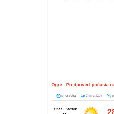
Ogre - Predpoveď počasia na
smer vetra
úhrn zrážok
p
Dnes
- Štvrtok
2