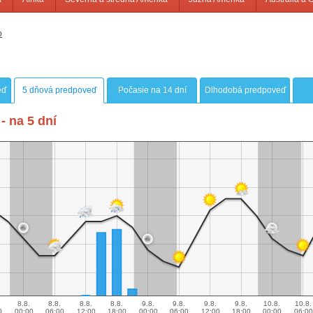
o
eď
5 dňová predpoveď
Počasie na 14 dní
Dlhodobá predpoveď
- na 5 dní
8.8.
8.8.
8.8.
8.8.
9.8.
9.8.
9.8.
9.8.
10.8.
10.8.
0
00:00
06:00
12:00
18:00
00:00
06:00
12:00
18:00
00:00
06:00