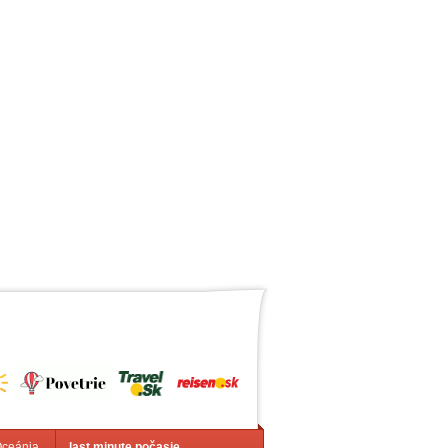
Oceánia
last minute počasie