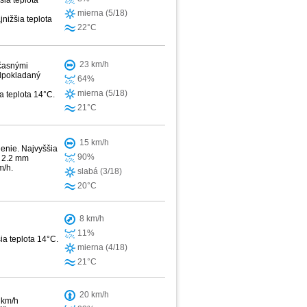
ia teplota
mierna (5/18)
jnižšia teplota
22°C
23 km/h
bčasnými
edpokladaný
64%
mierna (5/18)
a teplota 14°C.
21°C
15 km/h
enie. Najvyššia
90%
k 2.2 mm
m/h.
slabá (3/18)
20°C
8 km/h
11%
ia teplota 14°C.
mierna (4/18)
21°C
20 km/h
 km/h