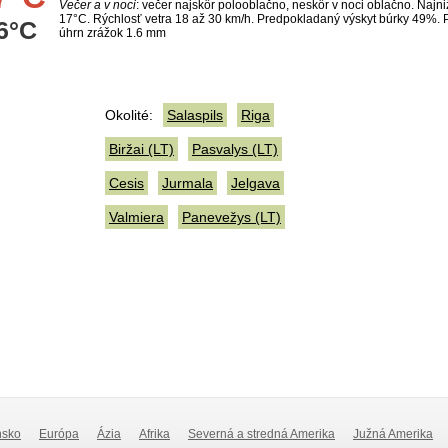
Večer a v noci
: večer najskôr polooblačno, neskôr v noci oblačno. Najni
17°C. Rýchlosť vetra 18 až 30 km/h. Predpokladaný výskyt búrky 49%.
6°C
úhrn zrážok 1.6 mm
Okolité:
Salaspils
Riga
Biržai (LT)
Pasvalys (LT)
Cesis
Jurmala
Jelgava
Valmiera
Panevežys (LT)
nsko
Európa
Ázia
Afrika
Severná a stredná Amerika
Južná Amerika