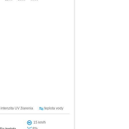
intenzita UV žiarenia
teplota vody
15 km/h
8%