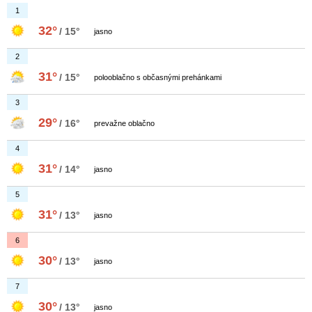
1
32°
/ 15°
jasno
2
31°
/ 15°
polooblačno s občasnými prehánkami
3
29°
/ 16°
prevažne oblačno
4
31°
/ 14°
jasno
5
31°
/ 13°
jasno
6
30°
/ 13°
jasno
7
30°
/ 13°
jasno