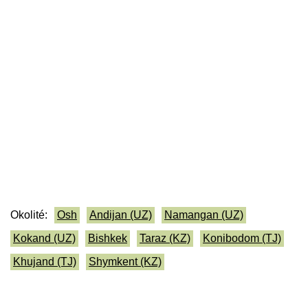
Okolité:
Osh
Andijan (UZ)
Namangan (UZ)
Kokand (UZ)
Bishkek
Taraz (KZ)
Konibodom (TJ)
Khujand (TJ)
Shymkent (KZ)