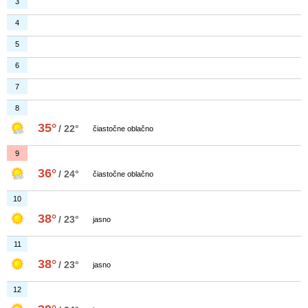
3
4
5
6
7
8
35°
/ 22°
čiastočne oblačno
9
36°
/ 24°
čiastočne oblačno
10
38°
/ 23°
jasno
11
38°
/ 23°
jasno
12