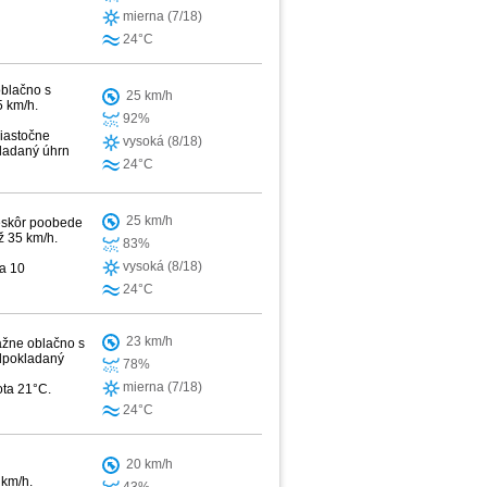
mierna (7/18)
24°C
oblačno s
25 km/h
5 km/h.
92%
iastočne
vysoká (8/18)
kladaný úhrn
24°C
25 km/h
neskôr poobede
ž 35 km/h.
83%
vysoká (8/18)
ra 10
24°C
23 km/h
ažne oblačno s
edpokladaný
78%
mierna (7/18)
ota 21°C.
24°C
20 km/h
 km/h.