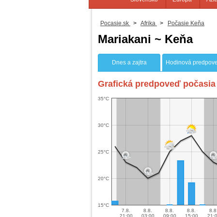
Pocasie.sk
>
Afrika
>
Počasie Keňa
Mariakani ~ Keňa
Dnes a zajtra
Hodinová predpov
Grafická predpoveď počasia 
35°C
30°C
25°C
20°C
15°C
7.8.
8.8.
8.8.
8.8.
8.8
21:00
03:00
09:00
15:00
21: