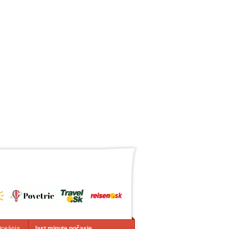
Oceánia
last minute počasie