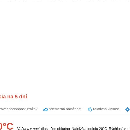
ia na 5 dní
ravdepodobnosť zrážok
priemerná oblačnosť
relatívna vlhkosť
0°C
Večer a v noci
: čiastočne oblačno. Najnižšia teplota 20°C. Rýchlosť vet