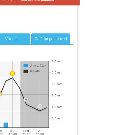
Víkend
Grafická predpoveď
3.0 mm
Úhrn zrážok
Teplota
2.5 mm
2.0 mm
1.5 mm
1.0 mm
0.5 mm
8.
11.8.
11.8.
12.8.
00
15:00
21:00
03:00