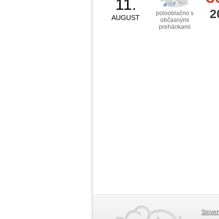
11.
2
polooblačno s
AUGUST
občasnými
prehánkami
Slove