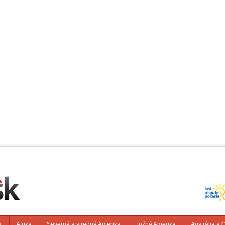
a
Afrika
Severná a stredná Amerika
Južná Amerika
Austrália a 