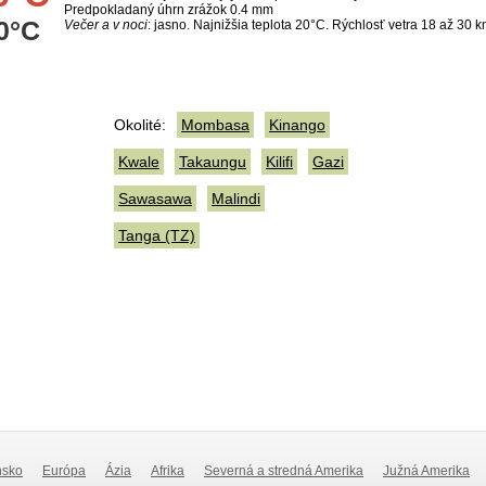
Predpokladaný úhrn zrážok 0.4 mm
0°C
Večer a v noci
: jasno. Najnižšia teplota 20°C. Rýchlosť vetra 18 až 30 k
Okolité:
Mombasa
Kinango
Kwale
Takaungu
Kilifi
Gazi
Sawasawa
Malindi
Tanga (TZ)
nsko
Európa
Ázia
Afrika
Severná a stredná Amerika
Južná Amerika