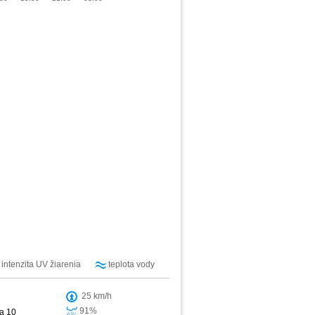
intenzita UV žiarenia
teplota vody
25 km/h
91%
ra 10