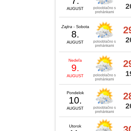
7.
2
polooblačno s
AUGUST
prehánkami
Zajtra
- Sobota
2
8.
2
polooblačno s
AUGUST
prehánkami
Nedeľa
2
9.
1
polooblačno s
AUGUST
prehánkami
Pondelok
2
10.
2
polooblačno s
AUGUST
prehánkami
Utorok
3