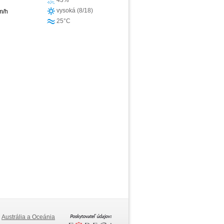
43%
vysoká (8/18)
m/h
25°C
Austrália a Oceánia