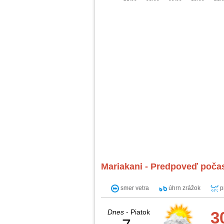
Mariakani - Predpoveď počas
smer vetra
úhrn zrážok
p
Dnes
- Piatok
3