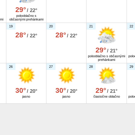
29°
/ 22°
polooblačno s
mi
občasnými prehánkami
19
20
21
22
28°
28°
/ 22°
/ 22°
29°
/ 21°
polooblačno s občasnými
polo
prehánkami
26
27
28
29
30°
30°
29°
/ 20°
/ 20°
/ 21°
jasno
jasno
čiastočne oblačno
polo