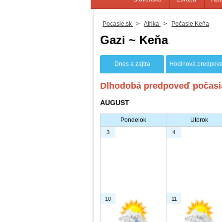
Pocasie.sk
>
Afrika
>
Počasie Keňa
Gazi ~ Keňa
Dnes a zajtra
Hodinová predpov
Dlhodobá predpoveď počasia
AUGUST
Pondelok
Utorok
3
4
10
11