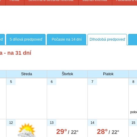
eď
5 dňová predpoveď
Počasie na 14 dní
Dlhodobá predpoveď
 - na 31 dní
Streda
Štvrtok
Piatok
5
6
7
8
polo
12
13
14
15
29°
28°
/ 22°
/ 22°