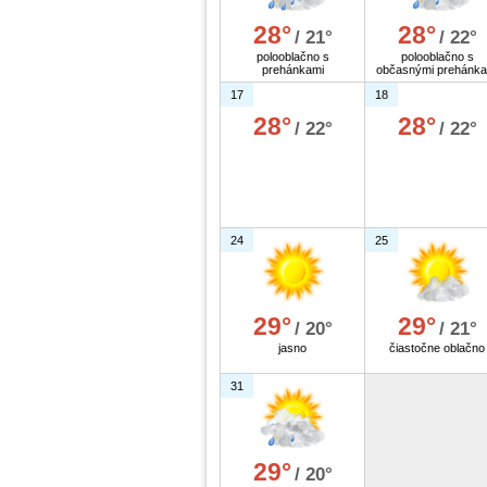
28°
28°
/ 21°
/ 22°
polooblačno s
polooblačno s
prehánkami
občasnými prehánka
17
18
28°
28°
/ 22°
/ 22°
24
25
29°
29°
/ 20°
/ 21°
jasno
čiastočne oblačno
31
29°
/ 20°