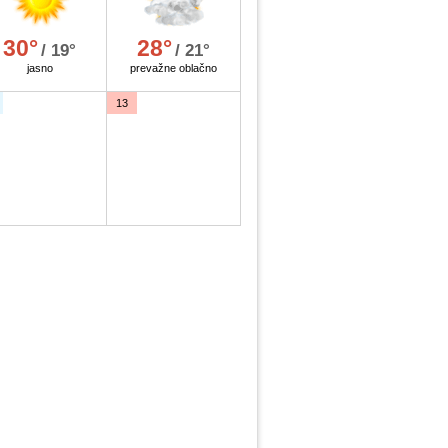
30°
28°
/ 19°
/ 21°
jasno
prevažne oblačno
13