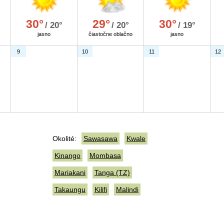
30°
29°
30°
/ 20°
/ 20°
/ 19°
jasno
čiastočne oblačno
jasno
9
10
11
12
Okolité:
Sawasawa
Kwale
Kinango
Mombasa
Mariakani
Tanga (TZ)
Takaungu
Kilifi
Malindi