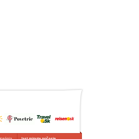
Oceánia
last minute počasie