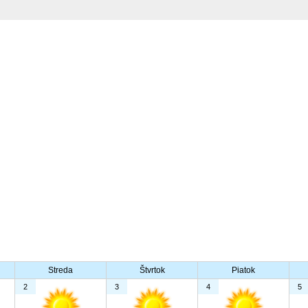
Streda
Štvrtok
Piatok
2
3
4
5