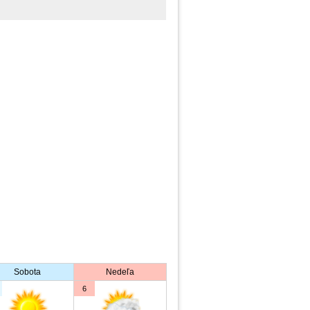
Sobota
Nedeľa
6