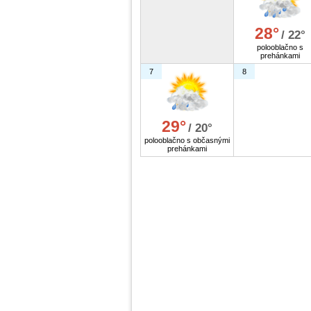
28°
/ 22°
polooblačno s
prehánkami
7
8
29°
/ 20°
polooblačno s občasnými
prehánkami