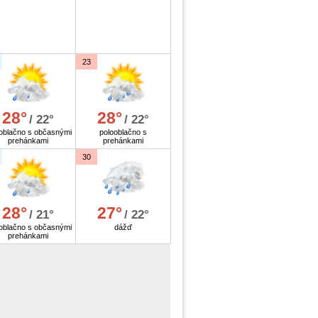
23
28°
28°
/ 22°
/ 22°
oblačno s občasnými
polooblačno s
prehánkami
prehánkami
30
28°
27°
/ 21°
/ 22°
oblačno s občasnými
dážď
prehánkami