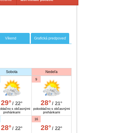
Víkend
Grafická predpoveď
Sobota
Nedeľa
9
29°
28°
/ 22°
/ 21°
oblačno s občasnými
polooblačno s občasnými
prehánkami
prehánkami
16
28°
28°
/ 22°
/ 22°