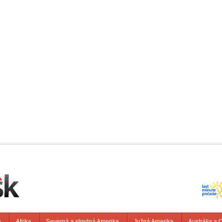
a
Afrika
Severná a stredná Amerika
Južná Amerika
Austrália a 