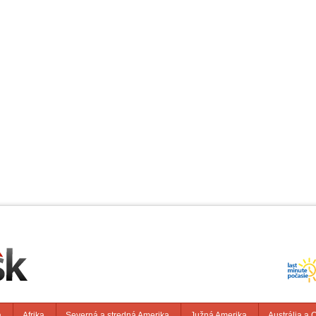
a
Afrika
Severná a stredná Amerika
Južná Amerika
Austrália a 