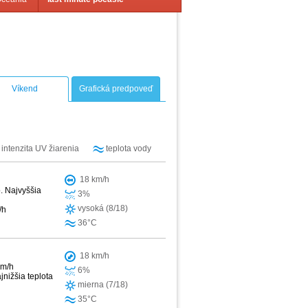
Víkend
Grafická predpoveď
intenzita UV žiarenia
teplota vody
18 km/h
. Najvyššia
3%
vysoká (8/18)
/h
36°C
18 km/h
km/h
6%
jnižšia teplota
mierna (7/18)
35°C