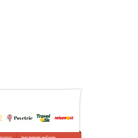
Oceánia
last minute počasie