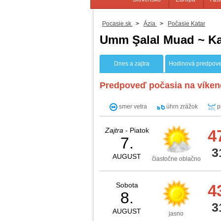
Pocasie.sk
>
Ázia
>
Počasie Katar
Umm Şalal Muad ~ Ka
Dnes a zajtra
Hodinová predpov
Predpoveď počasia na víken
smer vetra
úhrn zrážok
p
Zajtra
- Piatok
4
7.
3
AUGUST
čiastočne oblačno
Sobota
4
8.
3
AUGUST
jasno