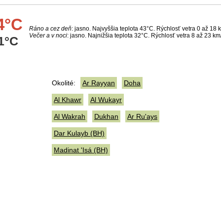
4°C
Ráno a cez deň
: jasno. Najvyššia teplota 43°C. Rýchlosť vetra 0 až 18 
Večer a v noci
: jasno. Najnižšia teplota 32°C. Rýchlosť vetra 8 až 23 km
1°C
Okolité:
Ar Rayyan
Doha
Al Khawr
Al Wukayr
Al Wakrah
Dukhan
Ar Ru'ays
Dar Kulayb (BH)
Madinat 'Isá (BH)