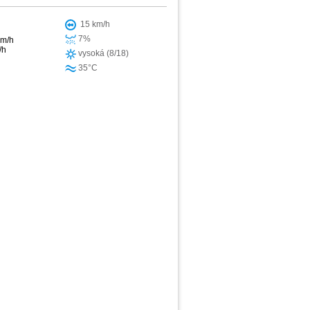
15 km/h
7%
km/h
/h
vysoká (8/18)
35°C