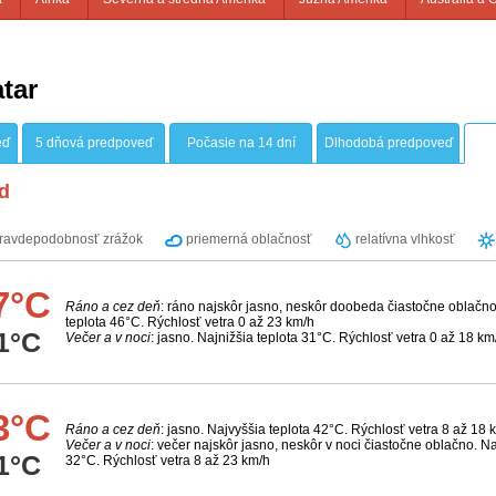
tar
eď
5 dňová predpoveď
Počasie na 14 dní
Dlhodobá predpoveď
d
ravdepodobnosť zrážok
priemerná oblačnosť
relatívna vlhkosť
7°C
Ráno a cez deň
: ráno najskôr jasno, neskôr doobeda čiastočne oblačno
teplota 46°C. Rýchlosť vetra 0 až 23 km/h
1°C
Večer a v noci
: jasno. Najnižšia teplota 31°C. Rýchlosť vetra 0 až 18 km
3°C
Ráno a cez deň
: jasno. Najvyššia teplota 42°C. Rýchlosť vetra 8 až 18 
Večer a v noci
: večer najskôr jasno, neskôr v noci čiastočne oblačno. Na
1°C
32°C. Rýchlosť vetra 8 až 23 km/h