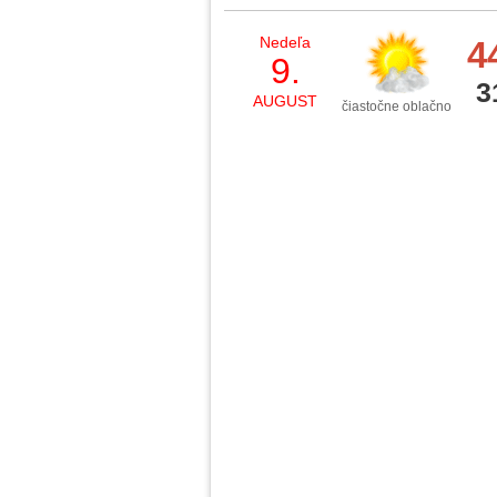
Nedeľa
4
9.
3
AUGUST
čiastočne oblačno