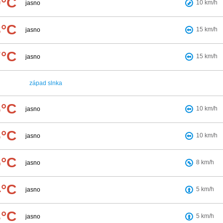
9°C
10
km/h
jasno
8°C
15
km/h
jasno
7°C
15
km/h
jasno
západ slnka
6°C
10
km/h
jasno
6°C
10
km/h
jasno
5°C
8
km/h
jasno
4°C
5
km/h
jasno
3°C
5
km/h
jasno