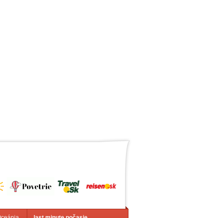
Oceánia
last minute počasie