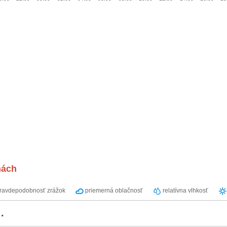
nách
ravdepodobnosť zrážok
priemerná oblačnosť
relatívna vlhkosť
.