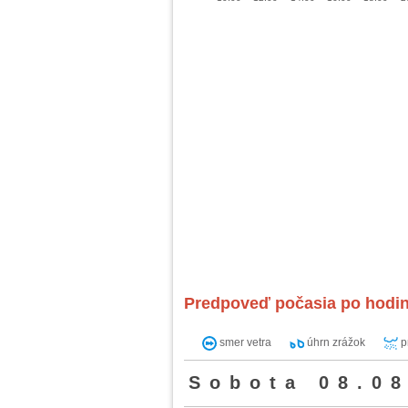
Predpoveď počasia po hodi
smer vetra
úhrn zrážok
p
Sobota 08.08