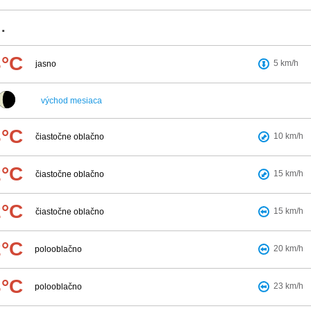
.
3°C
5
km/h
jasno
východ mesiaca
3°C
10
km/h
čiastočne oblačno
2°C
15
km/h
čiastočne oblačno
2°C
15
km/h
čiastočne oblačno
2°C
20
km/h
polooblačno
3°C
23
km/h
polooblačno