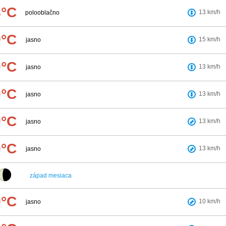
8°C
13
km/h
polooblačno
9°C
15
km/h
jasno
0°C
13
km/h
jasno
0°C
13
km/h
jasno
0°C
13
km/h
jasno
0°C
13
km/h
jasno
západ mesiaca
9°C
10
km/h
jasno