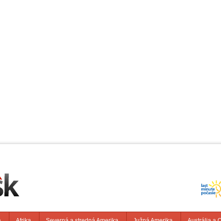
a
Afrika
Severná a stredná Amerika
Južná Amerika
Austrália a 