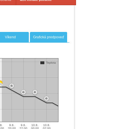
Víkend
Grafická predpoveď
Teplota
8.
9.8.
9.8.
10.8.
10.8.
:00
20:00
22:00
00:00
02:00