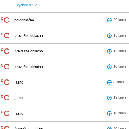
východ slnka
3°C
20
km/h
polooblačno
5°C
15
km/h
prevažne oblačno
6°C
13
km/h
prevažne oblačno
8°C
10
km/h
prevažne oblačno
0°C
8
km/h
jasno
0°C
13
km/h
jasno
1°C
18
km/h
jasno
0°C
20
km/h