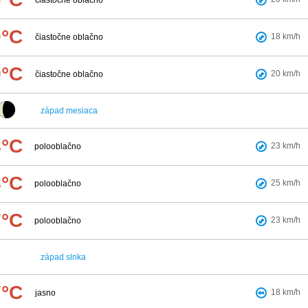
čiastočne oblačno
0°C
18
km/h
čiastočne oblačno
9°C
20
km/h
čiastočne oblačno
západ mesiaca
8°C
23
km/h
polooblačno
8°C
25
km/h
polooblačno
7°C
23
km/h
polooblačno
západ slnka
7°C
18
km/h
jasno