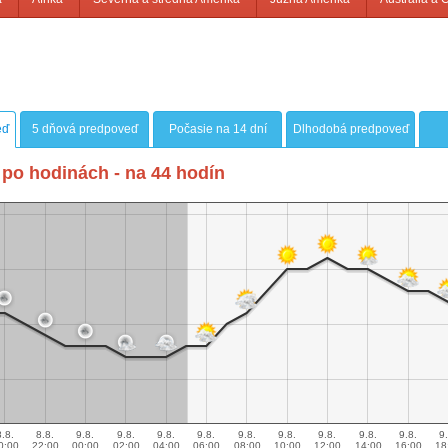
eď
5 dňová predpoveď
Počasie na 14 dní
Dlhodobá predpoveď
po hodinách - na 44 hodín
8.8.
8.8.
9.8.
9.8.
9.8.
9.8.
9.8.
9.8.
9.8.
9.8.
9.8.
9.
0:00
22:00
00:00
02:00
04:00
06:00
08:00
10:00
12:00
14:00
16:00
18