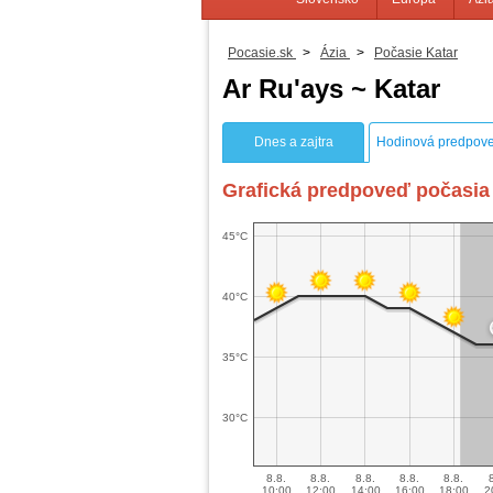
Pocasie.sk
>
Ázia
>
Počasie Katar
Ar Ru'ays ~ Katar
Dnes a zajtra
Hodinová predpov
Grafická predpoveď počasia 
45°C
40°C
35°C
30°C
8.8.
8.8.
8.8.
8.8.
8.8.
10:00
12:00
14:00
16:00
18:00
2