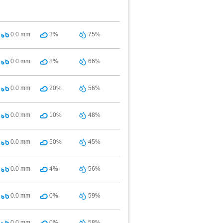
0.0
mm
3%
75%
0.0
mm
8%
66%
0.0
mm
20%
56%
0.0
mm
10%
48%
0.0
mm
50%
45%
0.0
mm
4%
56%
0.0
mm
0%
59%
0.0
mm
0%
58%