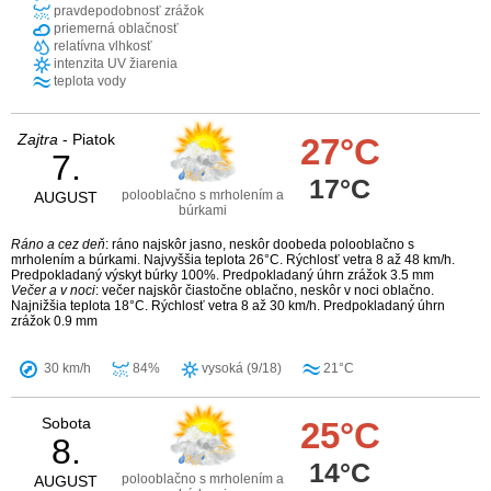
pravdepodobnosť zrážok
priemerná oblačnosť
relatívna vlhkosť
intenzita UV žiarenia
teplota vody
Zajtra
- Piatok
27°C
7.
17°C
polooblačno s mrholením a
AUGUST
búrkami
Ráno a cez deň
: ráno najskôr jasno, neskôr doobeda polooblačno s
mrholením a búrkami. Najvyššia teplota 26°C. Rýchlosť vetra 8 až 48 km/h.
Predpokladaný výskyt búrky 100%. Predpokladaný úhrn zrážok 3.5 mm
Večer a v noci
: večer najskôr čiastočne oblačno, neskôr v noci oblačno.
Najnižšia teplota 18°C. Rýchlosť vetra 8 až 30 km/h. Predpokladaný úhrn
zrážok 0.9 mm
30 km/h
84%
vysoká (9/18)
21°C
Sobota
25°C
8.
14°C
polooblačno s mrholením a
AUGUST