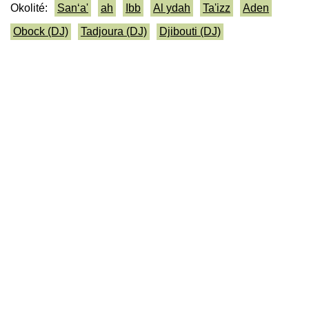
Okolité:
San‘a'
ah
Ibb
Al ydah
Ta'izz
Aden
Obock (DJ)
Tadjoura (DJ)
Djibouti (DJ)