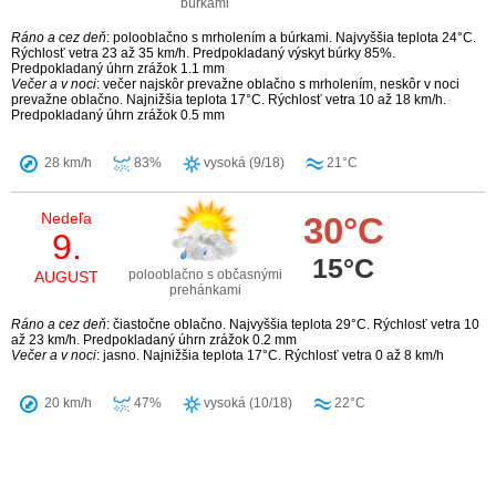
búrkami
Ráno a cez deň
: polooblačno s mrholením a búrkami. Najvyššia teplota 24°C.
Rýchlosť vetra 23 až 35 km/h. Predpokladaný výskyt búrky 85%.
Predpokladaný úhrn zrážok 1.1 mm
Večer a v noci
: večer najskôr prevažne oblačno s mrholením, neskôr v noci
prevažne oblačno. Najnižšia teplota 17°C. Rýchlosť vetra 10 až 18 km/h.
Predpokladaný úhrn zrážok 0.5 mm
28 km/h
83%
vysoká (9/18)
21°C
Nedeľa
30°C
9.
15°C
polooblačno s občasnými
AUGUST
prehánkami
Ráno a cez deň
: čiastočne oblačno. Najvyššia teplota 29°C. Rýchlosť vetra 10
až 23 km/h. Predpokladaný úhrn zrážok 0.2 mm
Večer a v noci
: jasno. Najnižšia teplota 17°C. Rýchlosť vetra 0 až 8 km/h
20 km/h
47%
vysoká (10/18)
22°C