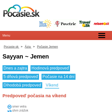
Pocasie.sk
>
Ázia
>
Počasie Jemen
Sayyan ~ Jemen
Dnes a zajtra
Hodinová predpoveď
5 dňová predpoveď
Počasie na 14 dní
Dlhodobá predpoveď
Víkend
Predpoveď počasia na víkend
smer vetra
úhrn zrážok