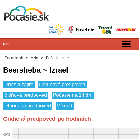
Pocasie.sk
>
Ázia
>
Počasie Izrael
Beersheba ~ Izrael
Dnes a zajtra
Hodinová predpoveď
5 dňová predpoveď
Počasie na 14 dní
Dlhodobá predpoveď
Víkend
Grafická predpoveď po hodinách
40°C