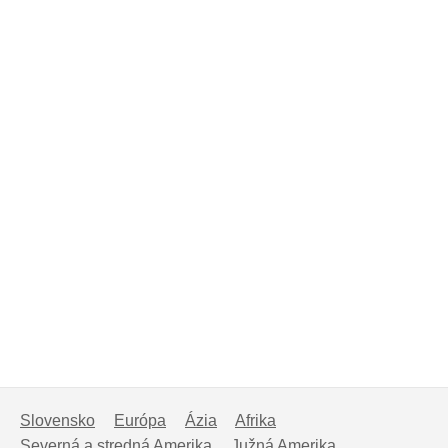
Slovensko
Európa
Ázia
Afrika
Severná a stredná Amerika
Južná Amerika