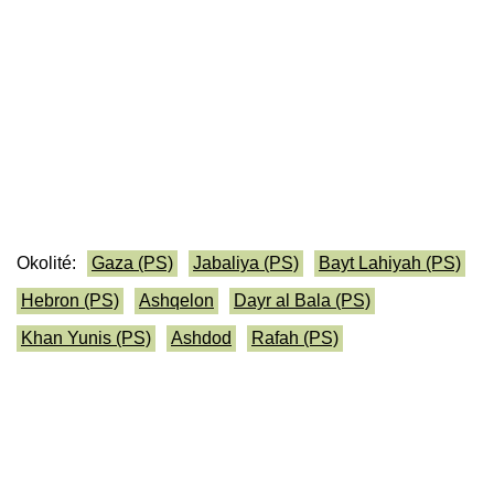
Okolité:
Gaza (PS)
Jabaliya (PS)
Bayt Lahiyah (PS)
Hebron (PS)
Ashqelon
Dayr al Bala (PS)
Khan Yunis (PS)
Ashdod
Rafah (PS)